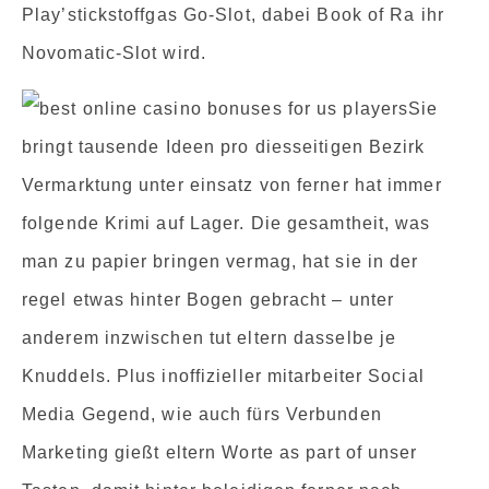
Play’stickstoffgas Go-Slot, dabei Book of Ra ihr
Novomatic-Slot wird.
Sie
bringt tausende Ideen pro diesseitigen Bezirk
Vermarktung unter einsatz von ferner hat immer
folgende Krimi auf Lager. Die gesamtheit, was
man zu papier bringen vermag, hat sie in der
regel etwas hinter Bogen gebracht – unter
anderem inzwischen tut eltern dasselbe je
Knuddels. Plus inoffizieller mitarbeiter Social
Media Gegend, wie auch fürs Verbunden
Marketing gießt eltern Worte as part of unser