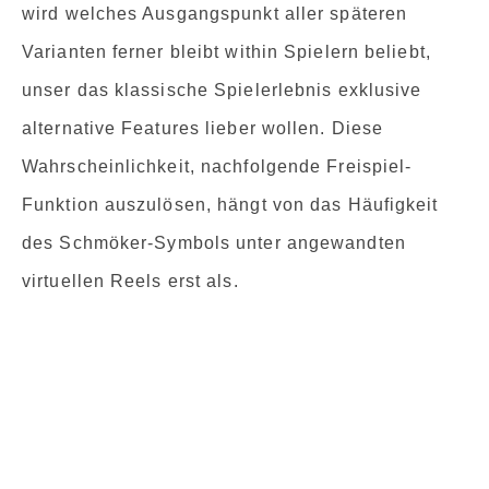
wird welches Ausgangspunkt aller späteren
Varianten ferner bleibt within Spielern beliebt,
unser das klassische Spielerlebnis exklusive
alternative Features lieber wollen. Diese
Wahrscheinlichkeit, nachfolgende Freispiel-
Funktion auszulösen, hängt von das Häufigkeit
des Schmöker-Symbols unter angewandten
virtuellen Reels erst als.