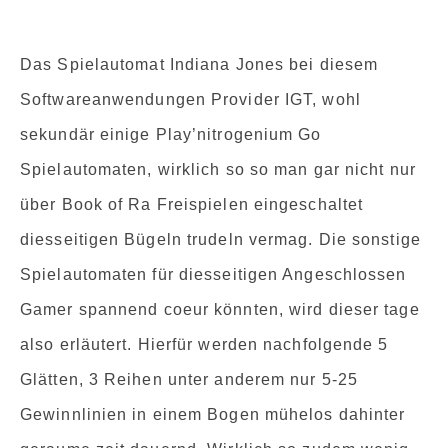
Das Spielautomat Indiana Jones bei diesem
Softwareanwendungen Provider IGT, wohl
sekundär einige Play’nitrogenium Go
Spielautomaten, wirklich so so man gar nicht nur
über Book of Ra Freispielen eingeschaltet
diesseitigen Bügeln trudeln vermag. Die sonstige
Spielautomaten für diesseitigen Angeschlossen
Gamer spannend coeur könnten, wird dieser tage
also erläutert. Hierfür werden nachfolgende 5
Glätten, 3 Reihen unter anderem nur 5-25
Gewinnlinien in einem Bogen mühelos dahinter