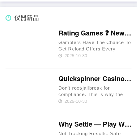
Weitere Spielautomaten von
Hydrargyrum Goldener Tempel
(auszahlbarer Scat……
仪器新品
Rating Games ❓ New Zealand 🥇
Gamblers Have The Chance To
Get Reload Offers Every
Week. Approved Providers
2025-10-30
Provide Legit Standards. Users
Have The Chance To Get
Perks In Jackpot Races. Latest
Quickspinner Casino ⚡ Zambia 🍀
Extreem Casino Provides
Special Per……
Don’t root/jailbreak for
compliance. This is why the
prime rule is clear: review
2025-10-30
terms before you proceed.
iGaming websites make
playing easy. Expect KYC
Why Settle — Play Where RTP Is Highest 💳 Philippines 🏆
before withdrawals to prevent
fraud. Use a t……
Not Tracking Results. Safe