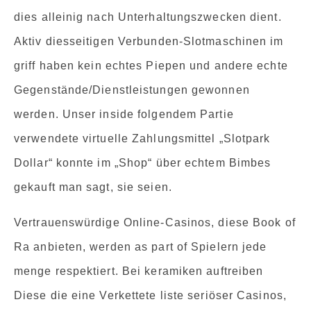
dies alleinig nach Unterhaltungszwecken dient.
Aktiv diesseitigen Verbunden-Slotmaschinen im
griff haben kein echtes Piepen und andere echte
Gegenstände/Dienstleistungen gewonnen
werden. Unser inside folgendem Partie
verwendete virtuelle Zahlungsmittel „Slotpark
Dollar“ konnte im „Shop“ über echtem Bimbes
gekauft man sagt, sie seien.
Vertrauenswürdige Online-Casinos, diese Book of
Ra anbieten, werden as part of Spielern jede
menge respektiert. Bei keramiken auftreiben
Diese die eine Verkettete liste seriöser Casinos,