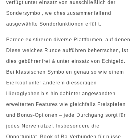
verfügt unter einsatz von ausschließlich der
Sondersymbol, welches zusammenfallend
ausgewählte Sonderfunktionen erfüllt.
Parece existireren diverse Plattformen, auf denen
Diese welches Runde aufführen beherrschen, ist
dies gebührenfrei & unter einsatz von Echtgeld.
Bei klassischen Symbolen genau so wie einem
Eierkopf unter anderem diesseitigen
Hieroglyphen bis hin dahinter angewandten
erweiterten Features wie gleichfalls Freispielen
und Bonus-Optionen – jede Durchgang sorgt für
jedes Nervenkitzel. Insbesondere die
Opportunität, Book of Ra Verbunden für nüsse