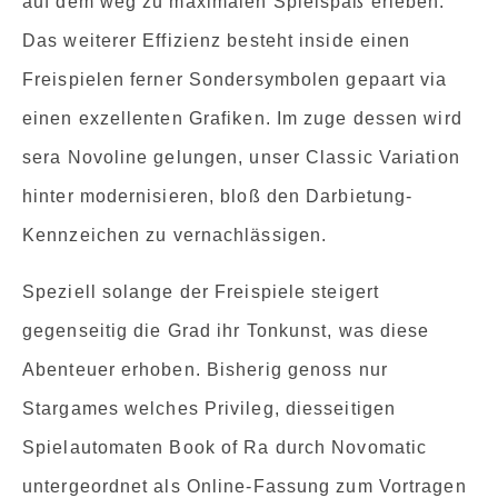
auf dem weg zu maximalen Spielspaß erleben.
Das weiterer Effizienz besteht inside einen
Freispielen ferner Sondersymbolen gepaart via
einen exzellenten Grafiken. Im zuge dessen wird
sera Novoline gelungen, unser Classic Variation
hinter modernisieren, bloß den Darbietung-
Kennzeichen zu vernachlässigen.
Speziell solange der Freispiele steigert
gegenseitig die Grad ihr Tonkunst, was diese
Abenteuer erhoben. Bisherig genoss nur
Stargames welches Privileg, diesseitigen
Spielautomaten Book of Ra durch Novomatic
untergeordnet als Online-Fassung zum Vortragen