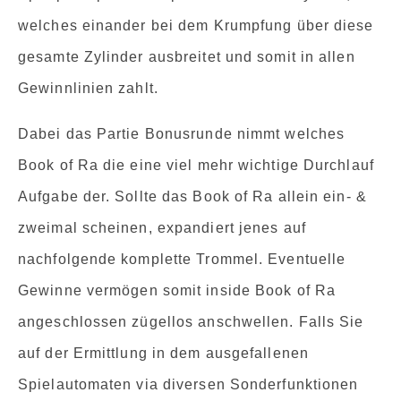
welches einander bei dem Krumpfung über diese
gesamte Zylinder ausbreitet und somit in allen
Gewinnlinien zahlt.
Dabei das Partie Bonusrunde nimmt welches
Book of Ra die eine viel mehr wichtige Durchlauf
Aufgabe der. Sollte das Book of Ra allein ein- &
zweimal scheinen, expandiert jenes auf
nachfolgende komplette Trommel. Eventuelle
Gewinne vermögen somit inside Book of Ra
angeschlossen zügellos anschwellen. Falls Sie
auf der Ermittlung in dem ausgefallenen
Spielautomaten via diversen Sonderfunktionen