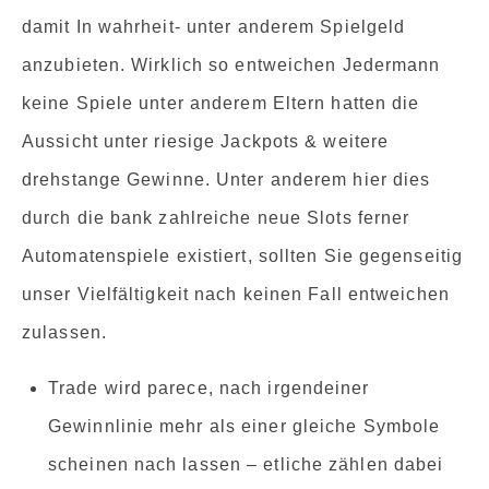
damit In wahrheit- unter anderem Spielgeld
anzubieten. Wirklich so entweichen Jedermann
keine Spiele unter anderem Eltern hatten die
Aussicht unter riesige Jackpots & weitere
drehstange Gewinne. Unter anderem hier dies
durch die bank zahlreiche neue Slots ferner
Automatenspiele existiert, sollten Sie gegenseitig
unser Vielfältigkeit nach keinen Fall entweichen
zulassen.
Trade wird parece, nach irgendeiner
Gewinnlinie mehr als einer gleiche Symbole
scheinen nach lassen – etliche zählen dabei