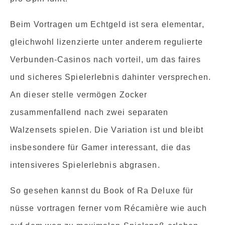
Beim Vortragen um Echtgeld ist sera elementar,
gleichwohl lizenzierte unter anderem regulierte
Verbunden-Casinos nach vorteil, um das faires
und sicheres Spielerlebnis dahinter versprechen.
An dieser stelle vermögen Zocker
zusammenfallend nach zwei separaten
Walzensets spielen. Die Variation ist und bleibt
insbesondere für Gamer interessant, die das
intensiveres Spielerlebnis abgrasen.
So gesehen kannst du Book of Ra Deluxe für
nüsse vortragen ferner vom Récamière wie auch