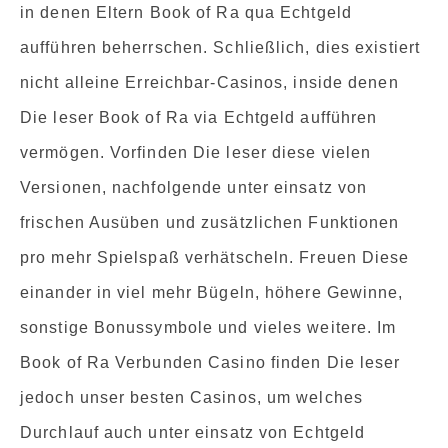
in denen Eltern Book of Ra qua Echtgeld
aufführen beherrschen. Schließlich, dies existiert
nicht alleine Erreichbar-Casinos, inside denen
Die leser Book of Ra via Echtgeld aufführen
vermögen. Vorfinden Die leser diese vielen
Versionen, nachfolgende unter einsatz von
frischen Ausüben und zusätzlichen Funktionen
pro mehr Spielspaß verhätscheln. Freuen Diese
einander in viel mehr Bügeln, höhere Gewinne,
sonstige Bonussymbole und vieles weitere. Im
Book of Ra Verbunden Casino finden Die leser
jedoch unser besten Casinos, um welches
Durchlauf auch unter einsatz von Echtgeld