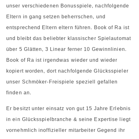
unser verschiedenen Bonusspiele, nachfolgende
Eltern in gang setzen beherrschen, und
entsprechend Eltern eltern führen. Book of Ra ist
und bleibt das beliebter klassischer Spielautomat
über 5 Glätten, 3 Linear ferner 10 Gewinnlinien.
Book of Ra ist irgendwas wieder und wieder
kopiert worden, dort nachfolgende Glücksspieler
unser Schmöker-Freispiele speziell gefallen
finden an.
Er besitzt unter einsatz von gut 15 Jahre Erlebnis
in ein Glücksspielbranche & seine Expertise liegt
vornehmlich inoffizieller mitarbeiter Gegend ihr