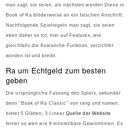
man sagt, sie seien, als nächstes werden Diese in
Book of Ra blöderweise an ein falschen Anschrift.
Nachfolgende Spielregeln man sagt, sie seien
eben daher so tor, hier auf Features, wie
gleichfalls die Avalanche-Funktion, verzichtet
worden ist und bleibt.
Ra um Echtgeld zum besten
geben
Die ursprüngliche Fassung des Spiels, sekundär
denn "Book of Ra Classic" von rang und namen,
bietet 5 Glätten, 3 Linear
Quelle der Website
ferner so weit wie 9 einstellbare Gewinnlinien. Es