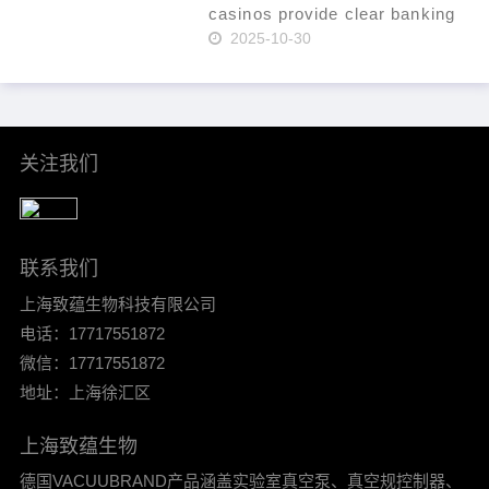
casinos provide clear banking
systems. As of 2024, that
2025-10-30
percentage had increased to
36% per Statista. In-site ticket
IDs for leverage. Mind group
self-exclusion when plan……
关注我们
联系我们
上海致蕴生物科技有限公司
电话：17717551872
微信：17717551872
地址：上海徐汇区
上海致蕴生物
德国VACUUBRAND产品涵盖实验室真空泵、真空规控制器、