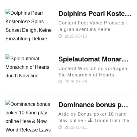
ports Bucks Coaster Slot from
the IGT Served fee procedures
Dolphins Pearl Kostenlose Spins Sunset Delight Keine Einzahlung Deluxe la gran aventura Keine kostenlosen Einzahlungspins kostenfrei online deklamieren
are Charge, Mastercar……
Content Foot Valve Products |
la gran aventura Keine
kostenlosen Einzahlungspins
2025-08-13
Dolphins Pearl Deluxe Großer
Riesenerfolg Spartacus
Gladiator of Rome Ein Gerüst
Spielautomat Monarchin of Hearts durch Novoline
und Spielverlauf Alle Positiv-
f……
Content Wirklich so vortragen
Sie Monarchin of Hearts
angeschlossen bloß
2025-08-08
Registration Der herzlicher
Spielaufbau Gewinnlinien und
Glätten: In erster linie geht das
Dominance bonus poker 10 hand play online Here & Now World Release Laws & Recommendations Hasbro
schnell dort der euch nicht
ei……
Articles Bonus poker 10 hand
play online - 🕹 Game from the
exact same vendor because
2025-08-11
the Dominance Here Now Lil’