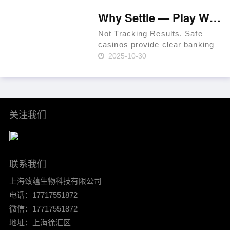
iGaming websites make
playing easy. Expect KYC
Why Settle — Play Where RTP Is Highest 💳 Philippines 🏆
before withdrawals to prevent
fraud. Use a t……
Not Tracking Results. Safe
casinos provide clear banking
systems. As of 2024, that
2025-10-30
percentage had increased to
36% per Statista. In-site ticket
IDs for leverage. Mind group
self-exclusion when plan……
关注我们
联系我们
上海致蕴生物科技有限公司
电话：17717551872
微信：17717551872
地址：上海徐汇区