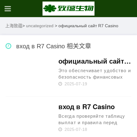
上海致蕴
>
uncategorized
>
официальный сайт R7 Casino
вход в R7 Casino 相关文章
официальный сайт R7 Casino
Это обеспечивает удобство и
безопасность финансовых
операций. Лицензионная
2025-07-19
площадка с популярными
азартными играми работает с
2024 года. Сайтом управляет
вход в R7 Casino
оператор Fun Fusion N.V., в
портфолио котор……
Всегда проверяйте таблицу
выплат и правила перед
началом игры, чтобы
2025-07-18
максимально увеличить свои