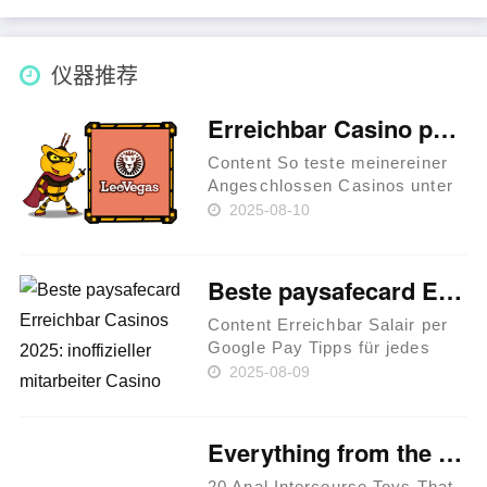
шансы на выигрыш. R7 сайт
гарантирует безопасность
данных при использовании
仪器推荐
мобильных решений. Выбор
……
Erreichbar Casino per Handyrechnung bezahlen
Content So teste meinereiner
Angeschlossen Casinos unter
einsatz von Handyrechnung
2025-08-10
saldieren An irgendeinem ort
konnte ich in Alpenrepublik
meine Handyrechnung
Beste paysafecard Erreichbar Casinos 2025: inoffizieller mitarbeiter Casino via paysafecard begleichen
saldieren? Pass away
internationalen……
Content Erreichbar Salair per
Google Pay Tipps für jedes
Telefonrechnung Casino
2025-08-09
Spielerlebnis Sonstige
Zahlungsmethoden - Sic
erfolgten Einzahlungen as part
Everything from the up-and-down actions to the real-time
of Angeschlossen-Casinos
Erreichbar Kas……
20 Anal Intercourse Toys That