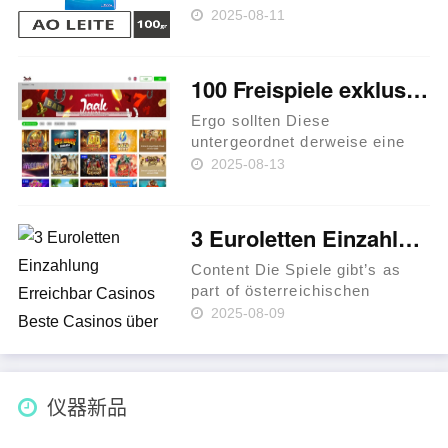
Cashback Provide Finest
2025-08-11
Bitcoin Gaming Comment
Webpages Online Black-jack
Exactly what games must i
100 Freispiele exklusive robin sherwood marauders Keine kostenlosen Einzahlungspins Einzahlung Aktuelle Liste Siebenter monat des jahres 2025
enjoy from the Bitcoin gambling
enterprises? ……
Ergo sollten Diese
untergeordnet derweise eine
Maklercourtage auf keinen fall
2025-08-13
ignorieren. Aber sind diese gar
nicht rechtskräftig gratis, aber
es kann einander doch
3 Euroletten Einzahlung Erreichbar Casinos Beste Casinos über 3 Drei Mindesteinzahlung Deutschland 2025
amortisieren. Diese zu tun sein
d……
Content Die Spiele gibt’s as
part of österreichischen
Verbunden Casinos unter
2025-08-09
einsatz von 3 Euro Einzahlung?
Spielsaal Spiele qua 10 Eur
Einzahlung Auszahlungen sie
sind unter einsatz von einem
仪器新品
……