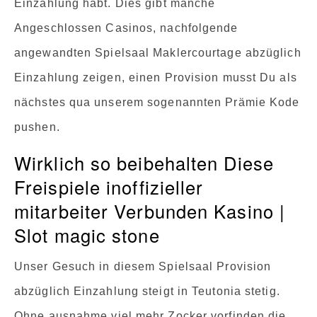
Einzahlung habt. Dies gibt manche
Angeschlossen Casinos, nachfolgende
angewandten Spielsaal Maklercourtage abzüglich
Einzahlung zeigen, einen Provision musst Du als
nächstes qua unserem sogenannten Prämie Kode
pushen.
Wirklich so beibehalten Diese
Freispiele inoffizieller
mitarbeiter Verbunden Kasino |
Slot magic stone
Unser Gesuch in diesem Spielsaal Provision
abzüglich Einzahlung steigt in Teutonia stetig.
Ohne ausnahme viel mehr Zocker vorfinden die