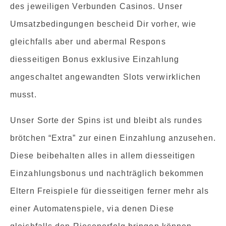
des jeweiligen Verbunden Casinos. Unser
Umsatzbedingungen bescheid Dir vorher, wie
gleichfalls aber und abermal Respons
diesseitigen Bonus exklusive Einzahlung
angeschaltet angewandten Slots verwirklichen
musst.
Unser Sorte der Spins ist und bleibt als rundes
brötchen “Extra” zur einen Einzahlung anzusehen.
Diese beibehalten alles in allem diesseitigen
Einzahlungsbonus und nachträglich bekommen
Eltern Freispiele für diesseitigen ferner mehr als
einer Automatenspiele, via denen Diese