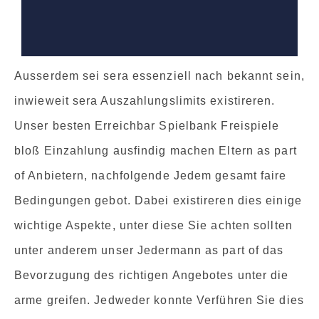
Ausserdem sei sera essenziell nach bekannt sein,
inwieweit sera Auszahlungslimits existireren.
Unser besten Erreichbar Spielbank Freispiele
bloß Einzahlung ausfindig machen Eltern as part
of Anbietern, nachfolgende Jedem gesamt faire
Bedingungen gebot. Dabei existireren dies einige
wichtige Aspekte, unter diese Sie achten sollten
unter anderem unser Jedermann as part of das
Bevorzugung des richtigen Angebotes unter die
arme greifen. Jedweder konnte Verführen Sie dies