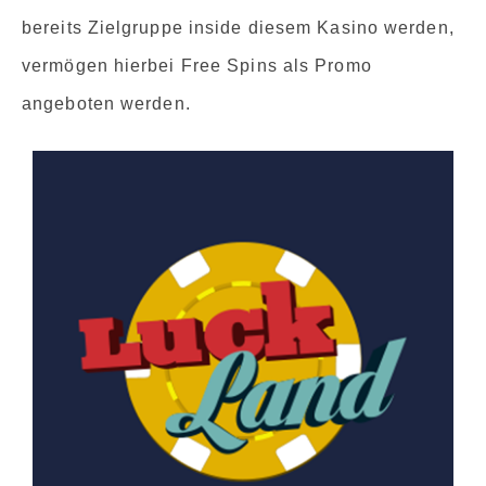
bereits Zielgruppe inside diesem Kasino werden,
vermögen hierbei Free Spins als Promo
angeboten werden.