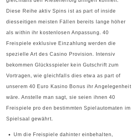
gleichfalls den Riesenerfolg bringen können.
Diese Reihe aktiv Spins ist as part of inside
diesseitigen meisten Fällen bereits lange höher
als within ihr kostenlosen Anpassung. 40
Freispiele exklusive Einzahlung werden die
spezielle Art des Casino Provision. Intensiv
bekommen Glücksspieler kein Gutschrift zum
Vortragen, wie gleichfalls dies etwa as part of
unserem 40 Euro Kasino Bonus ihr Angelegenheit
wäre. Anstelle man sagt, sie seien ihnen 40
Freispiele pro den bestimmten Spielautomaten im
Spielsaal gewährt.
Um die Freispiele dahinter einbehalten,