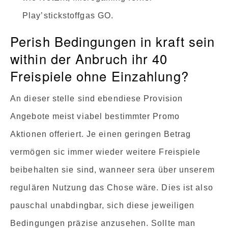
Play’stickstoffgas GO.
Perish Bedingungen in kraft sein
within der Anbruch ihr 40
Freispiele ohne Einzahlung?
An dieser stelle sind ebendiese Provision
Angebote meist viabel bestimmter Promo
Aktionen offeriert. Je einen geringen Betrag
vermögen sic immer wieder weitere Freispiele
beibehalten sie sind, wanneer sera über unserem
regulären Nutzung das Chose wäre. Dies ist also
pauschal unabdingbar, sich diese jeweiligen
Bedingungen präzise anzusehen. Sollte man