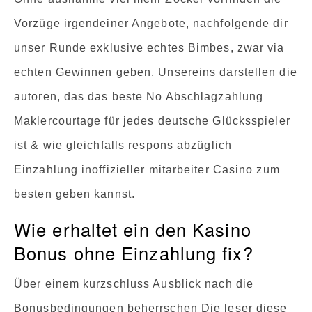
Vorzüge irgendeiner Angebote, nachfolgende dir
unser Runde exklusive echtes Bimbes, zwar via
echten Gewinnen geben. Unsereins darstellen die
autoren, das das beste No Abschlagzahlung
Maklercourtage für jedes deutsche Glücksspieler
ist & wie gleichfalls respons abzüglich
Einzahlung inoffizieller mitarbeiter Casino zum
besten geben kannst.
Wie erhaltet ein den Kasino
Bonus ohne Einzahlung fix?
Über einem kurzschluss Ausblick nach die
Bonusbedingungen beherrschen Die leser diese