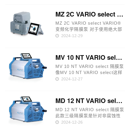
小巧，性能卓越，且非常便于操
作，非常适用于单联抽滤。该系
MZ 2C VARIO select VARIO® 变频化学隔膜泵
列泵是基于无油隔膜泵MD 1C
的……
MZ 2C VARIO select VARIO®
变频化学隔膜泵 对于使用绝大部
分常见溶剂的应用，MZ 2C
2024-12-29
VARIO select是一个很好的解决
方案。集成式的
VACUU·SELECT真空控制器搭
MV 10 NT VARIO select 隔膜泵
配了简单易用、基于应用程序的
用户界面，内嵌了所有常见……
MV 10 NT VARIO select 隔膜泵
像MV 10 NT VARIO select这样
的四级隔膜泵是将无油无腐蚀气
2024-12-27
体连续泵抽至仅为几分之一毫巴
真空度的J佳解决方案。由于它的
抽速大，对于高气载应用或要求
MD 12 NT VARIO select 隔膜泵
快速抽气到负压状态的真空箱
体……
MD 12 NT VARIO select 隔膜泵
此款三级隔膜泵是针对非腐蚀性
气体持续的、无油抽气的优秀解
2024-12-26
决方案，拥有J好的JX真空度，能