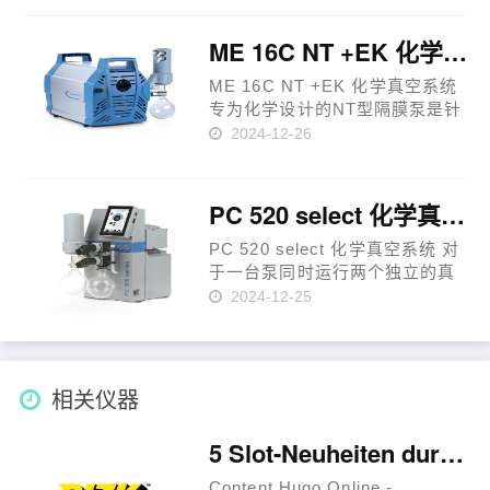
达到1.5mbar。由于它的抽速大，
对于高气载应用或要求快速抽气
ME 16C NT +EK 化学真空系统
到负压状态的真空箱体，该
泵……
ME 16C NT +EK 化学真空系统
专为化学设计的NT型隔膜泵是针
对腐蚀性气体和蒸汽的一种持续
2024-12-26
的、无油抽气的优秀解决方案。
单级泵的结构同时具有抽气速度
大和达70mbar的JX真空的优点。
PC 520 select 化学真空系统
所有与被抽介质接触的主要部件
均……
PC 520 select 化学真空系统 对
于一台泵同时运行两个独立的真
空应用需求，此款化学真空系统
2024-12-25
是一个既经济又有效的解决方
案。基础泵是备受欢迎的MZ 2C
NT三级隔膜泵，PC 520 select
常用于含常规溶剂的中等尺寸的
相关仪器
真……
5 Slot-Neuheiten durch Bally Wulff ferner Hydrargyrum hugo Online -Spielautomaten aufführen
Content Hugo Online -