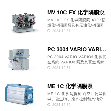
机速度调控。VARIO®真空泵可
以通过一条额外的控制信号线进
MV 10C EX 化学隔膜泵
行驱动。带有 ATEX 真空传感器
和Connecti……
MV 10C EX 化学隔膜泵 ATEX防
爆化学隔膜泵具有无油化学隔膜
泵的所有优点。主要应用于有潜
2024-12-31
在爆炸气氛的旋转蒸发仪或真空
干燥箱等。ATEX防护包括泵腔内
（与所抽气体接触）及泵的外界
PC 3004 VARIO VARIO®化学真空系统
环境。泵的所有沾湿部件都具有
非……
PC 3004 VARIO VARIO®化学真
空系统 VARIO®泵及其真空系统
通过调节隔膜泵的马达转速实现
2024-12-31
精准的真空控制。按一个键后，
即可实现全自动的蒸发控制。该
系列的基础泵是MD 4C NT
ME 1C 化学隔膜泵
VARIO三级化学隔膜泵，满足大
部分高沸点……
ME 1C 化学隔膜泵 真空抽滤是化
学、微生物、废水控制和其他分
析过程等Z常用的一种样品制备方
2024-12-30
法。全新ME 1C隔膜泵结构非常