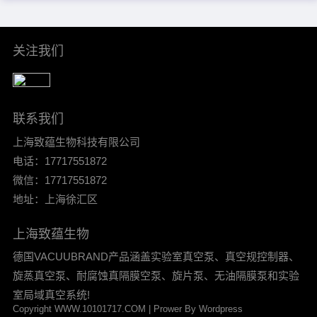
IDs for leverage. Mind group
self-exclusion when plan……
关注我们
联系我们
上海致蕴生物科技有限公司
电话：17717551872
微信：17717551872
地址：上海徐汇区
上海致蕴生物
德国VACUUBRAND产品涵盖实验室真空泵、真空规控制器、
旋蒸真空泵、耐腐蚀真隔膜空泵、旋片泵、无油隔膜泵和实验
室局域真空系统!
Copyright WWW.10101717.COM | Prower By Wordpress