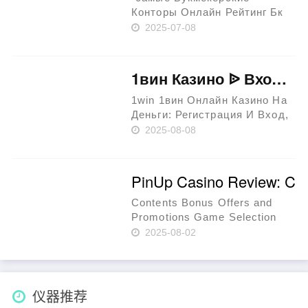
Конторы Онлайн Рейтинг Бк
2024 Content лучшие
2025-07-08
Букмекеры России%3A Топ-10
Компаний Проверьте
Легальность работе Бк
1вин Казино ᐉ Вход же Регистрация На 1win Официальный Сайт
Актуальные Акции только
Бонусы Букмекеров где
1win 1вин Онлайн Казино На
Предлагают Стра……
Деньги: Регистрация И Вход,
официальным Сайт Content
2025-08-08
Игровые Автоматы в Казино
1вин: Играть Бесплатно И в
Деньги С Выводом свободное
PinUp Casino Review: Co
Зеркало 1win Casino - Как
Играть Он……
Contents Bonus Offers and
Promotions Game Selection
and Software Payment
2025-08-02
Methods and Withdrawals
Security and Reviews PinUp
pinup casino is a leading
platform in the world of online
仪器推荐
gambling, oper……