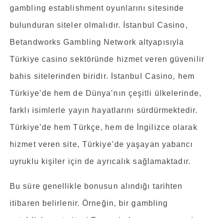
gambling establishment oyunlarını sitesinde
bulunduran siteler olmalıdır. İstanbul Casino,
Betandworks Gambling Network altyapısıyla
Türkiye casino sektöründe hizmet veren güvenilir
bahis sitelerinden biridir. İstanbul Casino, hem
Türkiye’de hem de Dünya’nın çeşitli ülkelerinde,
farklı isimlerle yayın hayatlarını sürdürmektedir.
Türkiye’de hem Türkçe, hem de İngilizce olarak
hizmet veren site, Türkiye’de yaşayan yabancı
uyruklu kişiler için de ayrıcalık sağlamaktadır.
Bu süre genellikle bonusun alındığı tarihten
itibaren belirlenir. Örneğin, bir gambling