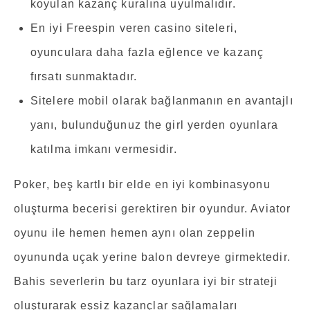
koyulan kazanç kuralına uyulmalıdır.
En iyi Freespin veren casino siteleri,
oyunculara daha fazla eğlence ve kazanç
fırsatı sunmaktadır.
Sitelere mobil olarak bağlanmanın en avantajlı
yanı, bulunduğunuz the girl yerden oyunlara
katılma imkanı vermesidir.
Poker, beş kartlı bir elde en iyi kombinasyonu
oluşturma becerisi gerektiren bir oyundur. Aviator
oyunu ile hemen hemen aynı olan zeppelin
oyununda uçak yerine balon devreye girmektedir.
Bahis severlerin bu tarz oyunlara iyi bir strateji
oluşturarak eşsiz kazançlar sağlamaları