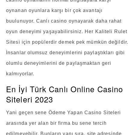
oynanan oyunlara karşı bir çok avantajı
buulunuyor. Canlı casino oynayarak daha rahat
oyun deneyimi yaşayabilirsiniz. Her Kaliteli Rulet
Sitesi için popülerdir demek pek mümkün değildir.
İnsanlar olumsuz deneyimlerini paylaştıkları gibi
olumlu deneyimlerini de paylaşmaktan geri
kalmıyorlar.
En İyi Türk Canlı Online Casino
Siteleri 2023
Yani geçen sene Ödeme Yapan Casino Siteleri
arasında yer alan bir firma bu sene tercih
edilmeyebilir. Bunların yanı sıra, site adresinde