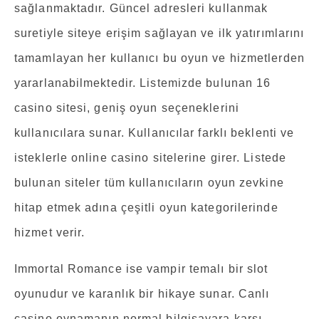
sağlanmaktadır. Güncel adresleri kullanmak
suretiyle siteye erişim sağlayan ve ilk yatırımlarını
tamamlayan her kullanıcı bu oyun ve hizmetlerden
yararlanabilmektedir. Listemizde bulunan 16
casino sitesi, geniş oyun seçeneklerini
kullanıcılara sunar. Kullanıcılar farklı beklenti ve
isteklerle online casino sitelerine girer. Listede
bulunan siteler tüm kullanıcıların oyun zevkine
hitap etmek adına çeşitli oyun kategorilerinde
hizmet verir.
Immortal Romance ise vampir temalı bir slot
oyunudur ve karanlık bir hikaye sunar. Canlı
casino oynamanın normal bilgisayara karşı