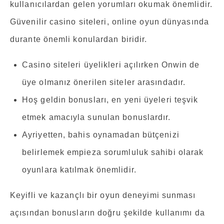
kullanıcılardan gelen yorumları okumak önemlidir.
Güvenilir casino siteleri, online oyun dünyasında
durante önemli konulardan biridir.
Casino siteleri üyelikleri açılırken Onwin de
üye olmanız önerilen siteler arasındadır.
Hoş geldin bonusları, en yeni üyeleri teşvik
etmek amacıyla sunulan bonuslardır.
Ayriyetten, bahis oynamadan bütçenizi
belirlemek empieza sorumluluk sahibi olarak
oyunlara katılmak önemlidir.
Keyifli ve kazançlı bir oyun deneyimi sunması
açısından bonusların doğru şekilde kullanımı da