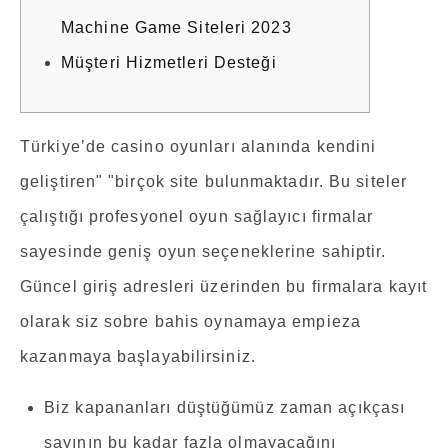
Machine Game Siteleri 2023
Müşteri Hizmetleri Desteği
Türkiye’de casino oyunları alanında kendini
geliştiren" "birçok site bulunmaktadır. Bu siteler
çalıştığı profesyonel oyun sağlayıcı firmalar
sayesinde geniş oyun seçeneklerine sahiptir.
Güncel giriş adresleri üzerinden bu firmalara kayıt
olarak siz sobre bahis oynamaya empieza
kazanmaya başlayabilirsiniz.
Biz kapananları düştüğümüz zaman açıkçası
sayının bu kadar fazla olmayacağını