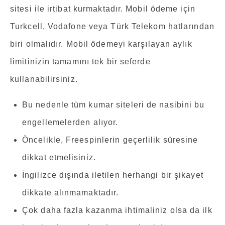
sitesi ile irtibat kurmaktadır. Mobil ödeme için
Turkcell, Vodafone veya Türk Telekom hatlarından
biri olmalıdır. Mobil ödemeyi karşılayan aylık
limitinizin tamamını tek bir seferde
kullanabilirsiniz.
Bu nedenle tüm kumar siteleri de nasibini bu
engellemelerden alıyor.
Öncelikle, Freespinlerin geçerlilik süresine
dikkat etmelisiniz.
İngilizce dışında iletilen herhangi bir şikayet
dikkate alınmamaktadır.
Çok daha fazla kazanma ihtimaliniz olsa da ilk