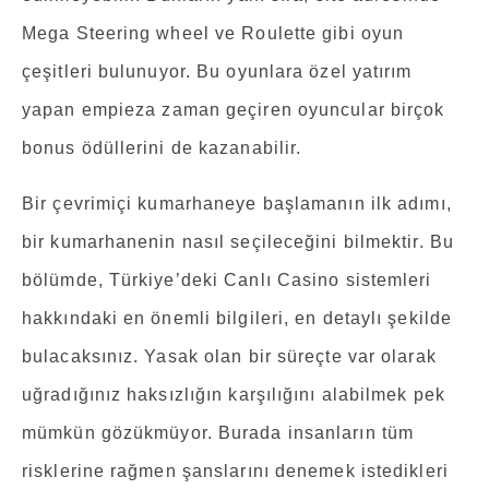
Mega Steering wheel ve Roulette gibi oyun
çeşitleri bulunuyor. Bu oyunlara özel yatırım
yapan empieza zaman geçiren oyuncular birçok
bonus ödüllerini de kazanabilir.
Bir çevrimiçi kumarhaneye başlamanın ilk adımı,
bir kumarhanenin nasıl seçileceğini bilmektir. Bu
bölümde, Türkiye’deki Canlı Casino sistemleri
hakkındaki en önemli bilgileri, en detaylı şekilde
bulacaksınız. Yasak olan bir süreçte var olarak
uğradığınız haksızlığın karşılığını alabilmek pek
mümkün gözükmüyor. Burada insanların tüm
risklerine rağmen şanslarını denemek istedikleri