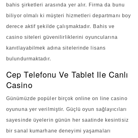
bahis şirketleri arasında yer alır. Firma da bunu
biliyor olmalı ki müşteri hizmetleri departmanı boy
derece aktif şekilde çalışmaktadır. Bahis ve
casino siteleri güvenilirliklerini oyuncularına
kanıtlayabilmek adına sitelerinde lisans
bulundurmaktadır.
Cep Telefonu Ve Tablet Ile Canlı
Casino
Günümüzde popüler birçok online on line casino
oyununa yer verilmiştir. Güçlü oyun sağlayıcıları
sayesinde üyelerin günün her saatinde kesintisiz
bir sanal kumarhane deneyimi yaşamaları