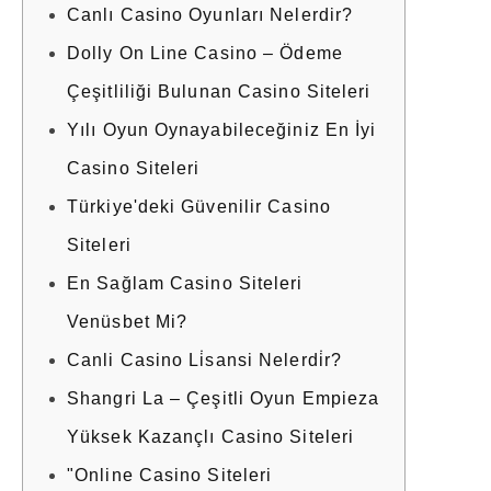
Canlı Casino Oyunları Nelerdir?
Dolly On Line Casino – Ödeme
Çeşitliliği Bulunan Casino Siteleri
Yılı Oyun Oynayabileceğiniz En İyi
Casino Siteleri
Türkiye'deki Güvenilir Casino
Siteleri
En Sağlam Casino Siteleri
Venüsbet Mi?
Canli Casino Li̇sansi Nelerdi̇r?
Shangri La – Çeşitli Oyun Empieza
Yüksek Kazançlı Casino Siteleri
"Online Casino Siteleri