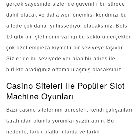
gerçek sayesinde sizler de güvenilir bir sürece
dahil olacak ve daha weil önemlisi kendinizi bu
ailede çok daha iyi hissediyor olacaksınız. Bets
10 gibi bir işletmenin varlığı bu sektörü gerçekten
çok özel empieza kıymetli bir seviyeye taşıyor.
Sizler de bu seviyede yer alan bir adres ile
birlikte aradığınız ortama ulaşmış olacaksınız.
Casino Siteleri Ile Popüler Slot
Machine Oyunları
Bazı casino sitelerinin adresleri, kendi çalışanları
tarafından olumlu yorumlar yazdırabilir. Bu
nedenle, farklı platformlarda ve farklı