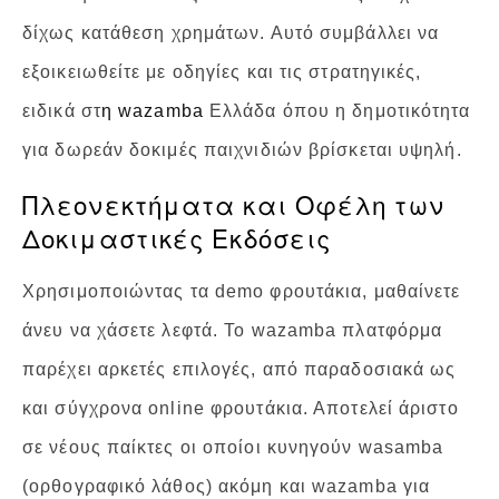
δίχως κατάθεση χρημάτων. Αυτό συμβάλλει να
εξοικειωθείτε με οδηγίες και τις στρατηγικές,
ειδικά στ
η wazamba
Ελλάδα όπου η δημοτικότητα
για δωρεάν δοκιμές παιχνιδιών βρίσκεται υψηλή.
Πλεονεκτήματα και Οφέλη των
Δοκιμαστικές Εκδόσεις
Χρησιμοποιώντας τα demo φρουτάκια, μαθαίνετε
άνευ να χάσετε λεφτά. Το wazamba πλατφόρμα
παρέχει αρκετές επιλογές, από παραδοσιακά ως
και σύγχρονα online φρουτάκια. Αποτελεί άριστο
σε νέους παίκτες οι οποίοι κυνηγούν wasamba
(ορθογραφικό λάθος) ακόμη και wazamba για