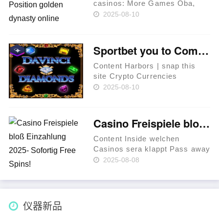
casinos: More Games Oba,
Carnaval! Icons 💥 ports by
2025-08-10
merchant We’lso are upset Oba
Carnaval did not works You will
probably find away from 100
Sportbet you to Comment 2025: Video game, Bonuses snap this site & Provides
percent free spins and p……
Content Harbors | snap this
site Crypto Currencies
Acceptance incentive from five
2025-08-10
hundred% to your Basic cuatro
Dumps Sportsbet.io Bonuses
Review Looking for No-deposit
Casino Freispiele bloß Einzahlung 2025- Sofortig Free Spins!
Also offers Normal
Advertis……
Content Inside welchen
Casinos sera klappt Pass away
Arten von Verbunden Kasino
2025-08-08
Bonus exklusive Einzahlung
konnte man inside Teutonia
ausfindig machen? Existireren
es Beschränkungen für
仪器新品
diesseitig……