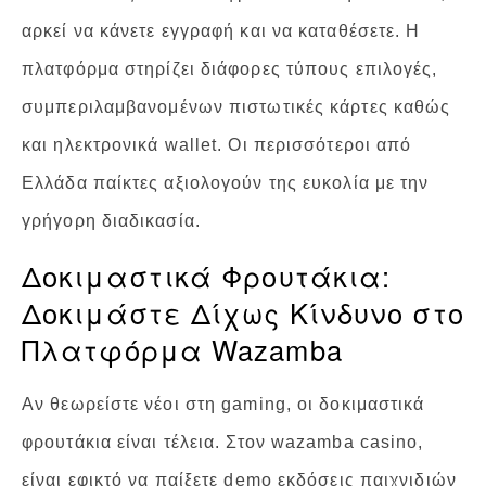
αρκεί να κάνετε εγγραφή και να καταθέσετε. Η
πλατφόρμα στηρίζει διάφορες τύπους επιλογές,
συμπεριλαμβανομένων πιστωτικές κάρτες καθώς
και ηλεκτρονικά wallet. Οι περισσότεροι από
Ελλάδα παίκτες αξιολογούν της ευκολία με την
γρήγορη διαδικασία.
Δοκιμαστικά Φρουτάκια:
Δοκιμάστε Δίχως Κίνδυνο στο
Πλατφόρμα Wazamba
Αν θεωρείστε νέοι στη gaming, οι δοκιμαστικά
φρουτάκια είναι τέλεια. Στον wazamba casino,
είναι εφικτό να παίξετε demo εκδόσεις παιχνιδιών