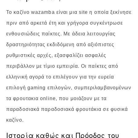
Το καζίνο wazamba είναι μια site η οποία ξεκίνησε
πριν από αρκετά έτη και γρήγορα συγκέντρωσε
ενθουσιώδεις παίκτες. Με άδεια λειτουργίας
δραστηριότητας εκδιδόμενη από αξιόπιστες
ρυθμιστικές αρχές, εξασφαλίζει ασφαλές
περιβάλλον με τίμιο εμπειρία. Οι παίκτες από
ελληνική αγορά το επιλέγουν για την ευρεία
επιλογή gaming επιλογών, συμπεριλαμβανομένων
τα φρουτακια online, που μοιάζουν με τα
παραδοσιακά παραδοσιακά φρουτάκια σε φυσικά
καζίνο.
Ιστορία καθώς και Πρόοδος του