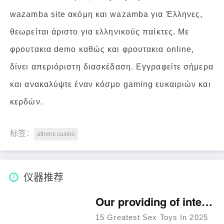
wazamba site ακόμη και wazamba για Έλληνες,
θεωρείται άριστο για ελληνικούς παίκτες. Με
φρουτακια demo καθώς και φρουτακια online,
δίνει απεριόριστη διασκέδαση. Εγγραφείτε σήμερα
και ανακαλύψτε έναν κόσμο gaming ευκαιριών και
κερδών.
标签：
athens casino
仪器推荐
Our providing of intercourse toys stretches from mild to wild
15 Greatest Sex Toys In 2025