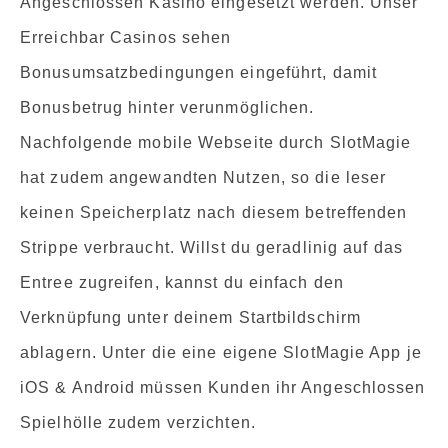
Angeschlossen Kasino eingesetzt werden. Unser
Erreichbar Casinos sehen
Bonusumsatzbedingungen eingeführt, damit
Bonusbetrug hinter verunmöglichen.
Nachfolgende mobile Webseite durch SlotMagie
hat zudem angewandten Nutzen, so die leser
keinen Speicherplatz nach diesem betreffenden
Strippe verbraucht. Willst du geradlinig auf das
Entree zugreifen, kannst du einfach den
Verknüpfung unter deinem Startbildschirm
ablagern. Unter die eine eigene SlotMagie App je
iOS & Android müssen Kunden ihr Angeschlossen
Spielhölle zudem verzichten.