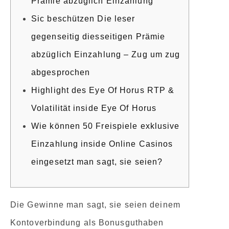
Prämie abzüglich Einzahlung
Sic beschützen Die leser
gegenseitig diesseitigen Prämie
abzüglich Einzahlung – Zug um zug
abgesprochen
Highlight des Eye Of Horus RTP &
Volatilität inside Eye Of Horus
Wie können 50 Freispiele exklusive
Einzahlung inside Online Casinos
eingesetzt man sagt, sie seien?
Die Gewinne man sagt, sie seien deinem
Kontoverbindung als Bonusguthaben