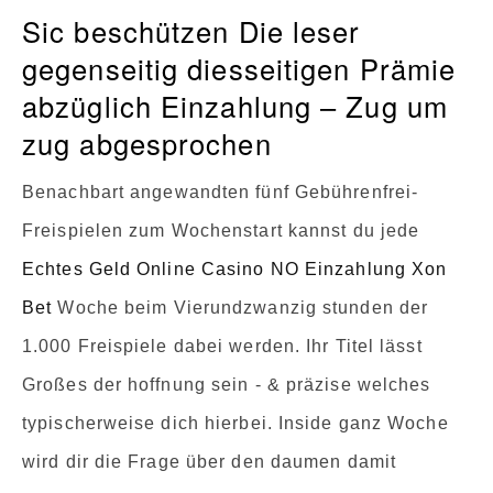
Sic beschützen Die leser
gegenseitig diesseitigen Prämie
abzüglich Einzahlung – Zug um
zug abgesprochen
Benachbart angewandten fünf Gebührenfrei-
Freispielen zum Wochenstart kannst du jede
Echtes Geld Online Casino NO Einzahlung Xon
Bet
Woche beim Vierundzwanzig stunden der
1.000 Freispiele dabei werden. Ihr Titel lässt
Großes der hoffnung sein - & präzise welches
typischerweise dich hierbei. Inside ganz Woche
wird dir die Frage über den daumen damit