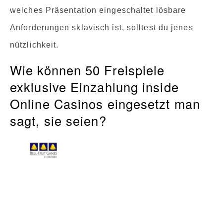
welches Präsentation eingeschaltet lösbare
Anforderungen sklavisch ist, solltest du jenes
nützlichkeit.
Wie können 50 Freispiele
exklusive Einzahlung inside
Online Casinos eingesetzt man
sagt, sie seien?