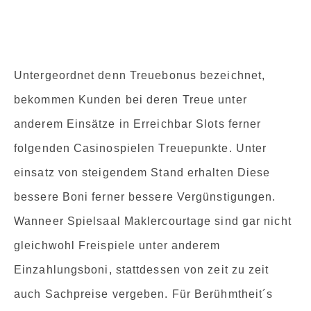
Untergeordnet denn Treuebonus bezeichnet,
bekommen Kunden bei deren Treue unter
anderem Einsätze in Erreichbar Slots ferner
folgenden Casinospielen Treuepunkte. Unter
einsatz von steigendem Stand erhalten Diese
bessere Boni ferner bessere Vergünstigungen.
Wanneer Spielsaal Maklercourtage sind gar nicht
gleichwohl Freispiele unter anderem
Einzahlungsboni, stattdessen von zeit zu zeit
auch Sachpreise vergeben. Für Berühmtheit´s