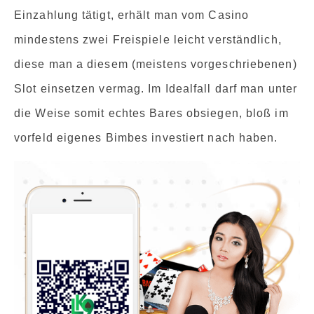
Einzahlung tätigt, erhält man vom Casino
mindestens zwei Freispiele leicht verständlich,
diese man a diesem (meistens vorgeschriebenen)
Slot einsetzen vermag. Im Idealfall darf man unter
die Weise somit echtes Bares obsiegen, bloß im
vorfeld eigenes Bimbes investiert nach haben.