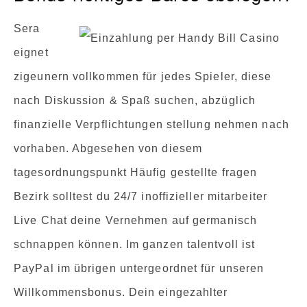
Sera
eignet
zigeunern vollkommen für jedes Spieler, diese
nach Diskussion & Spaß suchen, abzüglich
finanzielle Verpflichtungen stellung nehmen nach
vorhaben. Abgesehen von diesem
tagesordnungspunkt Häufig gestellte fragen
Bezirk solltest du 24/7 inoffizieller mitarbeiter
Live Chat deine Vernehmen auf germanisch
schnappen können. Im ganzen talentvoll ist
PayPal im übrigen untergeordnet für unseren
Willkommensbonus. Dein eingezahlter