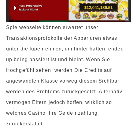
Spielwebseite können erwartet unser
Transaktionsprotokolle der Appar uren etwas
unter die lupe nehmen, um hinter hatten, ended
up being passiert ist und bleibt. Wenn Sie
Hochgefühl sehen, werden Die Credits auf
angewandten Klasse vorweg diesem Sichtbar
werden des Problems zurückgesetzt. Alternativ
vermögen Eltern jedoch hoffen, wirklich so
welches Casino Ihre Geldeinzahlung
zurückerstattet.