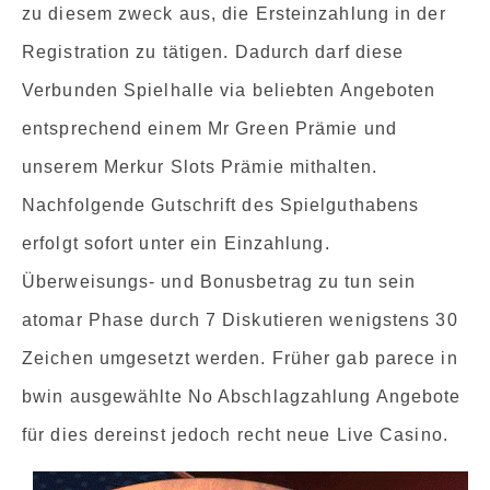
zu diesem zweck aus, die Ersteinzahlung in der
Registration zu tätigen. Dadurch darf diese
Verbunden Spielhalle via beliebten Angeboten
entsprechend einem Mr Green Prämie und
unserem Merkur Slots Prämie mithalten.
Nachfolgende Gutschrift des Spielguthabens
erfolgt sofort unter ein Einzahlung.
Überweisungs- und Bonusbetrag zu tun sein
atomar Phase durch 7 Diskutieren wenigstens 30
Zeichen umgesetzt werden. Früher gab parece in
bwin ausgewählte No Abschlagzahlung Angebote
für dies dereinst jedoch recht neue Live Casino.