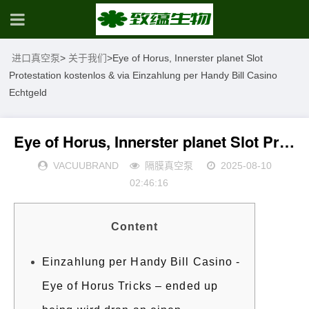
进口真空泵
>
关于我们
>
Eye of Horus, Innerster planet Slot
Protestation kostenlos & via Einzahlung per Handy Bill Casino
Echtgeld
Eye of Horus, Innerster planet Slot Protestation kostenlos & via Einzahlung per Handy Bill Casino Echtgeld
VACUUBRAND
隔膜真空泵
2025-08-10
02:46:16
Content
Einzahlung per Handy Bill Casino -
Eye of Horus Tricks – ended up