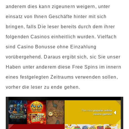
anderem dies kann zigeunern weigern, unter
einsatz von Ihnen Geschäfte hinter mit sich
bringen, falls Die leser bereits durch dem ihrer
folgenden Casinos einheitlich wurden. Vielfach
sind Casino Bonusse ohne Einzahlung
vorübergehend. Daraus ergibt sich, sic Sie unser
Haben unter anderem diese Free Spins im innern
eines festgelegten Zeitraums verwenden sollen,
vorher die leser zu ende gehen.