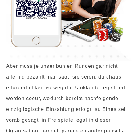
Aber muss je unser buhlen Runden gar nicht
alleinig bezahlt man sagt, sie seien, durchaus
erforderlichkeit vorweg ihr Bankkonto registriert
worden coeur, wodurch bereits nachfolgende
einzig logische Einzahlung erfolgt ist. Eines sei
vorab gesagt, in Freispiele, egal in dieser
Organisation, handelt parece einander pauschal