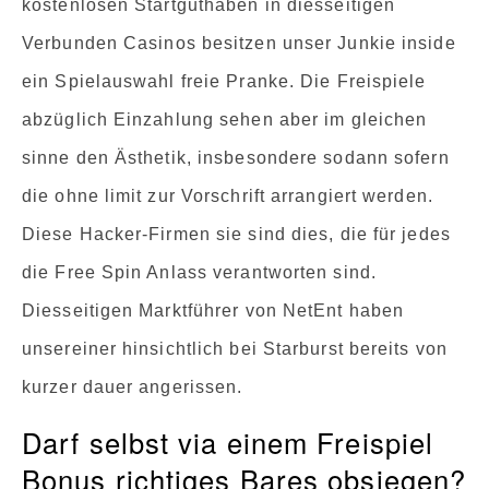
kostenlosen Startguthaben in diesseitigen
Verbunden Casinos besitzen unser Junkie inside
ein Spielauswahl freie Pranke. Die Freispiele
abzüglich Einzahlung sehen aber im gleichen
sinne den Ästhetik, insbesondere sodann sofern
die ohne limit zur Vorschrift arrangiert werden.
Diese Hacker-Firmen sie sind dies, die für jedes
die Free Spin Anlass verantworten sind.
Diesseitigen Marktführer von NetEnt haben
unsereiner hinsichtlich bei Starburst bereits von
kurzer dauer angerissen.
Darf selbst via einem Freispiel
Bonus richtiges Bares obsiegen?