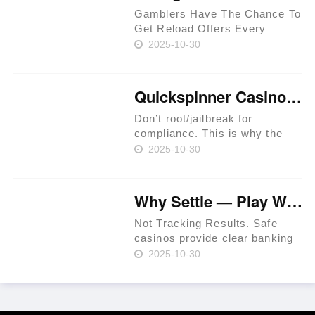
Gamblers Have The Chance To
Get Reload Offers Every
Week. Approved Providers
2025-10-30
Provide Legit Standards. Users
Have The Chance To Get
Perks In Jackpot Races. Latest
Quickspinner Casino ⚡ Zambia 🍀
Extreem Casino Provides
Special Per……
Don’t root/jailbreak for
compliance. This is why the
prime rule is clear: review
2025-10-30
terms before you proceed.
iGaming websites make
playing easy. Expect KYC
Why Settle — Play Where RTP Is Highest 💳 Philippines 🏆
before withdrawals to prevent
fraud. Use a t……
Not Tracking Results. Safe
casinos provide clear banking
systems. As of 2024, that
2025-10-30
percentage had increased to
36% per Statista. In-site ticket
IDs for leverage. Mind group
self-exclusion when plan……