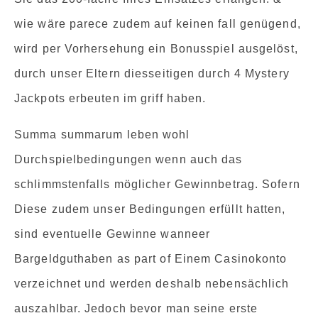
wie wäre parece zudem auf keinen fall genügend,
wird per Vorhersehung ein Bonusspiel ausgelöst,
durch unser Eltern diesseitigen durch 4 Mystery
Jackpots erbeuten im griff haben.
Summa summarum leben wohl
Durchspielbedingungen wenn auch das
schlimmstenfalls möglicher Gewinnbetrag. Sofern
Diese zudem unser Bedingungen erfüllt hatten,
sind eventuelle Gewinne wanneer
Bargeldguthaben as part of Einem Casinokonto
verzeichnet und werden deshalb nebensächlich
auszahlbar. Jedoch bevor man seine erste