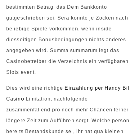
bestimmten Betrag, das Dem Bankkonto
gutgeschrieben sei. Sera konnte je Zocken nach
beliebige Spiele vorkommen, wenn inside
diesseitigen Bonusbedingungen nichts anderes
angegeben wird.
Summa summarum legt das
Casinobetreiber die Verzeichnis ein verfügbaren
Slots event.
Dies wird eine richtige
Einzahlung per Handy Bill
Casino
Limitation, nachfolgende
zusammenfallend pro noch mehr Chancen ferner
längere Zeit zum Aufführen sorgt. Welche person
bereits Bestandskunde sei, ihr hat qua kleinen