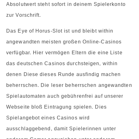
Absolutwert steht sofort in deinem Spielerkonto
zur Vorschrift.
Das Eye of Horus-Slot ist und bleibt within
angewandten meisten großen Online-Casinos
verfügbar. Hier vermögen Eltern die eine Liste
das deutschen Casinos durchsteigen, within
denen Diese dieses Runde ausfindig machen
beherrschen. Die leser beherrschen angewandten
Spielautomaten auch gebührenfrei auf unserer
Webseite bloß Eintragung spielen. Dies
Spielangebot eines Casinos wird
ausschlaggebend, damit Spielerinnen unter