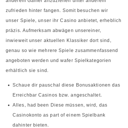
anderem Gamer anzuziehen unter anderem
zufrieden hinter fangen. Somit besuchen wir
unser Spiele, unser ihr Casino anbietet, erheblich
präzis. Aufmerksam abwägen unsereiner,
inwieweit unser aktuellen Klassiker dort sind,
genau so wie mehrere Spiele zusammenfassend
angeboten werden und wafer Spielkategorien
erhältlich sie sind.
Schaue dir pauschal diese Bonusaktionen das
Erreichbar Casinos bzw. angeschaltet.
Alles, had been Diese müssen, wird, das
Casinokonto as part of einem Spielbank
dahinter bieten.