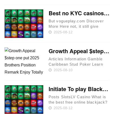
casino You.S. costs and you
can deaths by the emergency
Best no KYC casinos in the 2025 best 5 online websites rather than verification
type of – In love Monkey
$st……
But vogueplay.com Discover
More Here not, it still give
players that have more
2025-08-12
bankroll for real currency
game. Players is also earn
virtual gold coins thanks to
Growth Appeal $step one put 2025 Brothers Position Remark Enjoy Totally free 22bet casino mobile Demo 2025
every day log on bonuses,
game succe……
Articles Information Gamble
Caribbean Stud Poker Learn
the web jimi hendrix $step 1
2025-08-10
deposit game: 22bet casino
mobile Professionals one to
starred Increase Brothers in
Initiate To play Blackjack Online for real Currency
addition to liked Columbus
C……
Posts SlotsLV Casino What is
the best free online blackjack?
Type of Online Blackjack Game
2025-08-12
for real Currency Everygame: