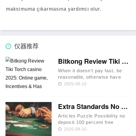
maksimuma çıkarmasına yardımcı olur.
仪器推荐
Bitkong Review Tiki Torch casino 2025: Online game, Incentives & Has
When it doesn’t pay fast, be
reasonable, otherwise have
real really worth, we’re also
2025-08-10
perhaps not throwing away
time in it. Because the BitKong
try an excellent crypto-
Extra Standards No deposit Extra Requirements from the In Tiger Jungle casino love Monkey $step 1 put Vegas Hurry Gambling enterprise
centered gambling enterprise,
……
Articles Puzzle Possibility no
deposit 100 percent free
revolves 2023: et Gambling
2025-08-10
establishment | Tiger Jungle