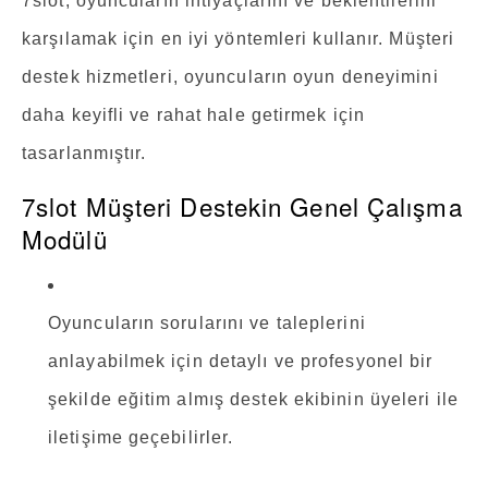
7slot, oyuncuların ihtiyaçlarını ve beklentilerini
karşılamak için en iyi yöntemleri kullanır. Müşteri
destek hizmetleri, oyuncuların oyun deneyimini
daha keyifli ve rahat hale getirmek için
tasarlanmıştır.
7slot Müşteri Destekin Genel Çalışma
Modülü
Oyuncuların sorularını ve taleplerini
anlayabilmek için detaylı ve profesyonel bir
şekilde eğitim almış destek ekibinin üyeleri ile
iletişime geçebilirler.