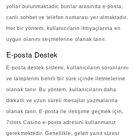
yollar bulunmaktadır, bunlar arasında e-posta,
canlı sohbet ve telefon numarası yer almaktadır.
Her bir yöntem, kullanıcıların ihtiyaçlarına en
uygun olanını seçmelerine olanak tanır.
E-posta Destek
E-posta destek sistemi, kullanıcıların sorunlarını
ve taleplerini belirli bir süre içinde iletmelerine
olanak tanır. Bu yöntem, kullanıcıların daha
dikkatli ve uzun süreli mesajlar yazmalarına
olanak tanır. E-posta ile iletişime geçmek için,
7slots Casino e-posta adresini kullanmanız
gerekmektedir. Genellikle, gelen yanıt süresi