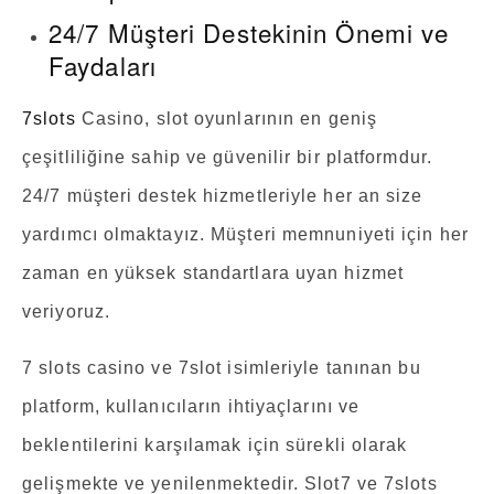
24/7 Müşteri Destekinin Önemi ve
Faydaları
7slots
Casino, slot oyunlarının en geniş
çeşitliliğine sahip ve güvenilir bir platformdur.
24/7 müşteri destek hizmetleriyle her an size
yardımcı olmaktayız. Müşteri memnuniyeti için her
zaman en yüksek standartlara uyan hizmet
veriyoruz.
7 slots casino ve 7slot isimleriyle tanınan bu
platform, kullanıcıların ihtiyaçlarını ve
beklentilerini karşılamak için sürekli olarak
gelişmekte ve yenilenmektedir. Slot7 ve 7slots