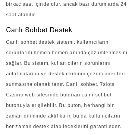
birkaç saat içinde olur, ancak bazı durumlarda 24
saat alabilir.
Canlı Sohbet Destek
Canlı sohbet destek sistemi, kullanıcıların
sorunlarını hemen hemen anında çözümlenmesini
sağlar. Bu sistem, kullanıcıların sorunlarını
anlatmalarına ve destek ekibinin çözüm önerileri
sunmasına olanak tanır. Canlı sohbet, 7slots
Casino web sitesinde bulunan canlı sohbet
butonuyla erişilebilir. Bu buton, herhangi bir
zaman diliminde aktif kalır, bu da kullanıcıların
her zaman destek alabileceklerini garanti eder.