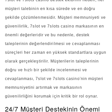
müşteri talebinin en kısa sürede ve en doğru
şekilde çözümlenmesidir. Müşteri memnuniyeti ve
güvenilirlik, 7slot ve 7slots casino markasının en
önemli değerleridir ve bu nedenle, destek
taleplerinin değerlendirilmesi ve cevaplanması
süreçleri her zaman en yüksek standartlara uygun
olarak gerçekleştirilir. Müşterilerin taleplerinin
doğru ve hızlı bir şekilde incelenmesi ve
cevaplanması, 7slot ve 7slots casino'nin müşteri
memnuniyetini artırmak ve markasının
güvenilirliğini korumak için kritik bir rol oynar.
24/7 Müşteri Destekinin Önemi