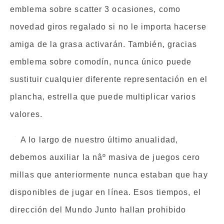
emblema sobre scatter 3 ocasiones, como
novedad giros regalado si no le importa hacerse
amiga de la grasa activarán. También, gracias
emblema sobre comodín, nunca único puede
sustituir cualquier diferente representación en el
plancha, estrella que puede multiplicar varios
valores.
A lo largo de nuestro último anualidad,
debemos auxiliar la nâº masiva de juegos cero
millas que anteriormente nunca estaban que hay
disponibles de jugar en línea. Esos tiempos, el
dirección del Mundo Junto hallan prohibido