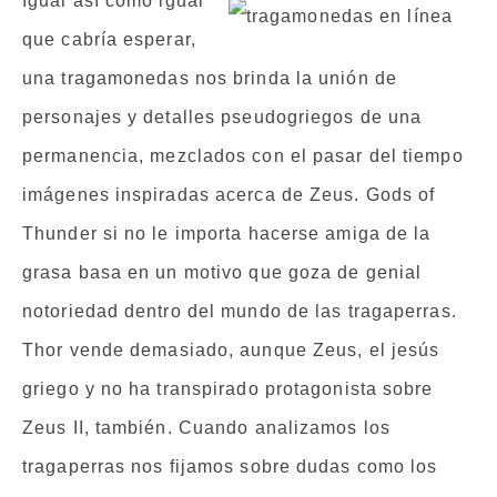
Igual así­ como igual
que cabría esperar,
una tragamonedas nos brinda la unión de
personajes y detalles pseudogriegos de una
permanencia, mezclados con el pasar del tiempo
imágenes inspiradas acerca de Zeus. Gods of
Thunder si no le importa hacerse amiga de la
grasa basa en un motivo que goza de genial
notoriedad dentro del mundo de las tragaperras.
Thor vende demasiado, aunque Zeus, el jesús
griego y no ha transpirado protagonista sobre
Zeus II, también. Cuando analizamos los
tragaperras nos fijamos sobre dudas como los