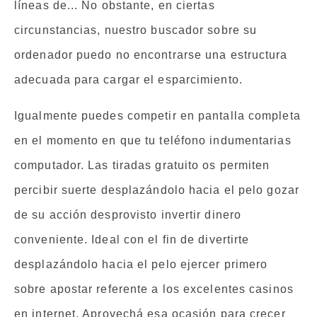
líneas de... No obstante, en ciertas
circunstancias, nuestro buscador sobre su
ordenador puedo no encontrarse una estructura
adecuada para cargar el esparcimiento.
Igualmente puedes competir en pantalla completa
en el momento en que tu teléfono indumentarias
computador. Las tiradas gratuito os permiten
percibir suerte desplazándolo hacia el pelo gozar
de su acción desprovisto invertir dinero
conveniente. Ideal con el fin de divertirte
desplazándolo hacia el pelo ejercer primero
sobre apostar referente a los excelentes casinos
en internet. Aprovechá esa ocasión para crecer