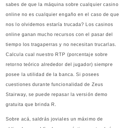
sabes de que la máquina sobre cualquier casino
online no es cualquier engaño en el caso de que
nos lo olvidemos estaría trucada? Los casinos
online ganan mucho recursos con el pasar del
tiempo los tragaperras y no necesitan trucarlas.
Calcula cual nuestro RTP (porcentaje sobre
retorno teórico alrededor del jugador) siempre
posee la utilidad de la banca. Si posees
cuestiones durante funcionalidad de Zeus
Stairway, se puede repasar la versión demo
gratuita que brinda R.
Sobre acá, saldrás joviales un máximo de