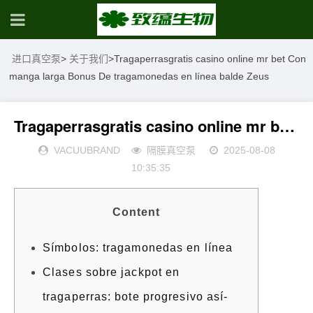
进口真空泵
>
关于我们
>
Tragaperrasgratis casino online mr bet Con
manga larga Bonus De tragamonedas en línea balde Zeus
Tragaperrasgratis casino online mr bet Con manga larga Bonus De tragamonedas en línea balde Zeus
VACUUBRAND
隔膜真空泵
2025-08-08
10:35:35
Content
Símbolos: tragamonedas en línea
Clases sobre jackpot en
tragaperras: bote progresivo así­