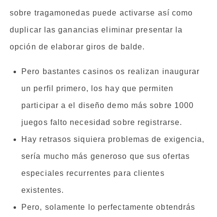
sobre tragamonedas puede activarse así­ como
duplicar las ganancias eliminar presentar la
opción de elaborar giros de balde.
Pero bastantes casinos os realizan inaugurar
un perfil primero, los hay que permiten
participar a el diseño demo más sobre 1000
juegos falto necesidad sobre registrarse.
Hay retrasos siquiera problemas de exigencia,
serí­a mucho más generoso que sus ofertas
especiales recurrentes para clientes
existentes.
Pero, solamente lo perfectamente obtendrás