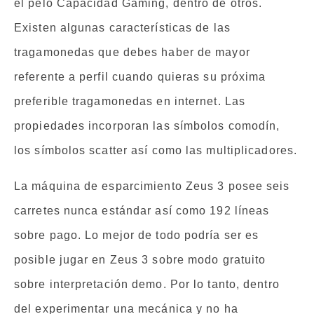
el pelo Capacidad Gaming, dentro de otros.
Existen algunas características de las
tragamonedas que debes haber de mayor
referente a perfil cuando quieras su próxima
preferible tragamonedas en internet. Las
propiedades incorporan las símbolos comodín,
los símbolos scatter así­ como las multiplicadores.
La máquina de esparcimiento Zeus 3 posee seis
carretes nunca estándar así­ como 192 líneas
sobre pago. Lo mejor de todo podrí­a ser es
posible jugar en Zeus 3 sobre modo gratuito
sobre interpretación demo. Por lo tanto, dentro
del experimentar una mecánica y no ha