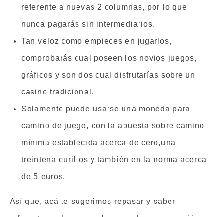
referente a nuevas 2 columnas, por lo que
nunca pagarás sin intermediarios.
Tan veloz como empieces en jugarlos,
comprobarás cual poseen los novios juegos,
gráficos y sonidos cual disfrutarías sobre un
casino tradicional.
Solamente puede usarse una moneda para
camino de juego, con la apuesta sobre camino
mínima establecida acerca de cero,una
treintena eurillos y también en la norma acerca
de 5 euros.
Así que, acá te sugerimos repasar y saber