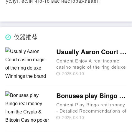
услуг, если что-то вас настораживает.
仪器推荐
Usually Aaron Court casino magic of the ring deluxe Winnings the brand new AL Triple Top inside the 2025?
Content Enjoy A real income:
casino magic of the ring deluxe
Top of Egypt Score 100% to
2025-08-10
€five-hundred, a hundred
Totally free Spins Top away
from egypt game on the web
Bonuses play Bingo real money from the Crypto & Bitcoin Casino poker Bed room in the July 2025
for pc DraftKings promo
code……
Content Play Bingo real money
- Detailed Recommendations of
those Greatest Bitcoin
2025-08-10
Gambling enterprises Words
and Limitations out of Bitcoin