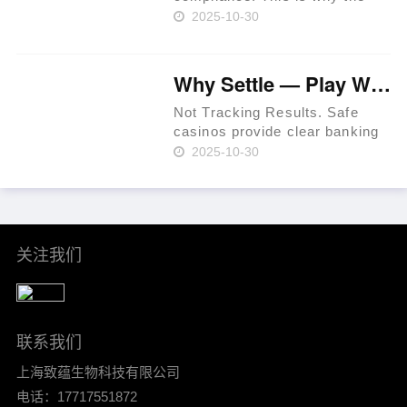
prime rule is clear: review
2025-10-30
terms before you proceed.
iGaming websites make
playing easy. Expect KYC
Why Settle — Play Where RTP Is Highest 💳 Philippines 🏆
before withdrawals to prevent
fraud. Use a t……
Not Tracking Results. Safe
casinos provide clear banking
systems. As of 2024, that
2025-10-30
percentage had increased to
36% per Statista. In-site ticket
IDs for leverage. Mind group
self-exclusion when plan……
关注我们
联系我们
上海致蕴生物科技有限公司
电话：17717551872