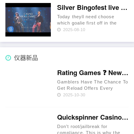
Power Spins kostenfrei as part
Silver Bingofest live casino bonus code Diggers Slot Play On line for free or Real money
of Haupttreffer de Existireren
d……
Today theyll need choose
which goalie first off in the
Games cuatro, which means
2025-08-10
you can take advantage of
harbors while you’re away from
home. For those who value
support service, prefer an
仪器新品
excelle……
Rating Games ❓ New Zealand 🥇
Gamblers Have The Chance To
Get Reload Offers Every
Week. Approved Providers
2025-10-30
Provide Legit Standards. Users
Have The Chance To Get
Perks In Jackpot Races. Latest
Quickspinner Casino ⚡ Zambia 🍀
Extreem Casino Provides
Special Per……
Don’t root/jailbreak for
compliance. This is why the