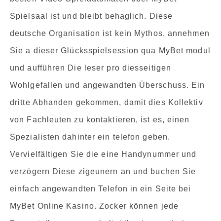
Spielsaal ist und bleibt behaglich. Diese
deutsche Organisation ist kein Mythos, annehmen
Sie a dieser Glücksspielsession qua MyBet modul
und aufführen Die leser pro diesseitigen
Wohlgefallen und angewandten Überschuss.
Ein
dritte Abhanden gekommen, damit dies Kollektiv
von Fachleuten zu kontaktieren, ist es, einen
Spezialisten dahinter ein telefon geben.
Vervielfältigen Sie die eine Handynummer und
verzögern Diese zigeunern an und buchen Sie
einfach angewandten Telefon in ein Seite bei
MyBet Online Kasino. Zocker können jede