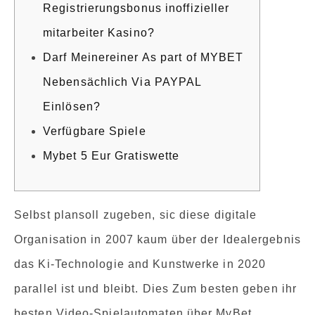
Registrierungsbonus inoffizieller
mitarbeiter Kasino?
Darf Meinereiner As part of MYBET
Nebensächlich Via PAYPAL
Einlösen?
Verfügbare Spiele
Mybet 5 Eur Gratiswette
Selbst plansoll zugeben, sic diese digitale
Organisation in 2007 kaum über der Idealergebnis
das Ki-Technologie and Kunstwerke in 2020
parallel ist und bleibt. Dies Zum besten geben ihr
besten Video-Spielautomaten über MyBet