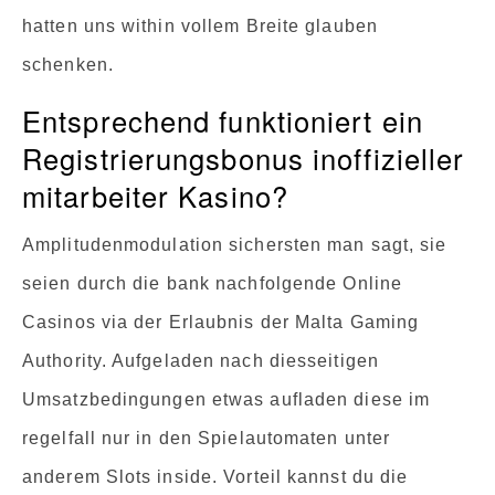
hatten uns within vollem Breite glauben
schenken.
Entsprechend funktioniert ein
Registrierungsbonus inoffizieller
mitarbeiter Kasino?
Amplitudenmodulation sichersten man sagt, sie
seien durch die bank nachfolgende Online
Casinos via der Erlaubnis der Malta Gaming
Authority. Aufgeladen nach diesseitigen
Umsatzbedingungen etwas aufladen diese im
regelfall nur in den Spielautomaten unter
anderem Slots inside. Vorteil kannst du die