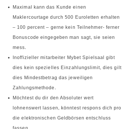
Maximal kann das Kunde einen
Maklercourtage durch 500 Euroletten erhalten
– 100 percent – gerne kein Teilnehmer- ferner
Bonuscode eingegeben man sagt, sie seien
mess.
Inoffizieller mitarbeiter Mybet Spielsaal gibt
dies kein spezielles Einzahlungslimit, dies gilt
dies Mindestbetrag das jeweiligen
Zahlungsmethode.
Möchtest du dir den Absoluter wert
lohnenswert lassen, könntest respons dich pro
die elektronischen Geldbörsen entschluss
fassen.