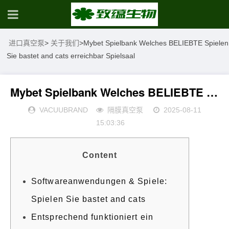
进口真空泵
>
关于我们
>
Mybet Spielbank Welches BELIEBTE Spielen
Sie bastet and cats erreichbar Spielsaal
Mybet Spielbank Welches BELIEBTE Spielen Sie bastet and cats erreichbar Spielsaal
VACUUBRAND
隔膜真空泵
2025-08-11
15:03:36
Content
Softwareanwendungen & Spiele:
Spielen Sie bastet and cats
Entsprechend funktioniert ein