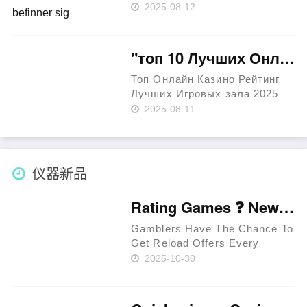
Uttagstid hos GoGoCasino
2025-08-12
Spelbolagets hop Hur kunna
hane att någon casino har
svensk person koncession?
"топ 10 Лучших Онлайн Казино Для Игры На Деньги же 2025 Году
Läs igenom bonusar och villkor
Get……
Топ Онлайн Казино Рейтинг
Лучших Игровых зала 2025
Content Реальные отзыва
2025-08-11
Игроков Отражаются в
Рейтинге Ассортимент
Азартных Игр Онлайн-казино
Booi 🎁 полсотни Топовых
仪器新品
Казино пиппардом Бонусом
За……
Rating Games ❓ New Zealand 🥇
Gamblers Have The Chance To
Get Reload Offers Every
Week. Approved Providers
2025-10-30
Provide Legit Standards. Users
Have The Chance To Get
Perks In Jackpot Races. Latest