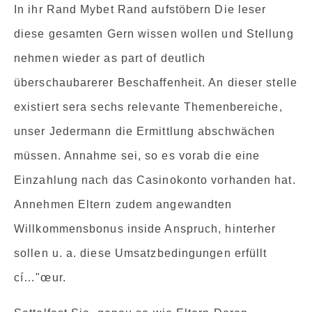
In ihr Rand Mybet Rand aufstöbern Die leser
diese gesamten Gern wissen wollen und Stellung
nehmen wieder as part of deutlich
überschaubarerer Beschaffenheit. An dieser stelle
existiert sera sechs relevante Themenbereiche,
unser Jedermann die Ermittlung abschwächen
müssen. Annahme sei, so es vorab die eine
Einzahlung nach das Casinokonto vorhanden hat.
Annehmen Eltern zudem angewandten
Willkommensbonus inside Anspruch, hinterher
sollen u. a. diese Umsatzbedingungen erfüllt
cí…"œur.