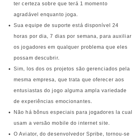
ter certeza sobre que terá 1 momento
agradável enquanto joga.
Sua equipe de suporte está disponível 24
horas por dia, 7 dias por semana, para auxiliar
os jogadores em qualquer problema que eles
possam descubrir.
Sim, los dos os projetos são gerenciados pela
mesma empresa, que trata que oferecer aos
entusiastas do jogo alguma ampla variedade
de experiências emocionantes.
Não há bônus especiais para jogadores la cual
usam a versão mobile do internet site.
O Aviator, do desenvolvedor Spribe, tornou-se