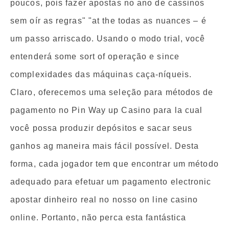
poucos, pois fazer apostas no ano de cassinos
sem oír as regras" "at the todas as nuances – é
um passo arriscado. Usando o modo trial, você
entenderá some sort of operação e since
complexidades das máquinas caça-níqueis.
Claro, oferecemos uma seleção para métodos de
pagamento no Pin Way up Casino para la cual
você possa produzir depósitos e sacar seus
ganhos ag maneira mais fácil possível. Desta
forma, cada jogador tem que encontrar um método
adequado para efetuar um pagamento electronic
apostar dinheiro real no nosso on line casino
online. Portanto, não perca esta fantástica