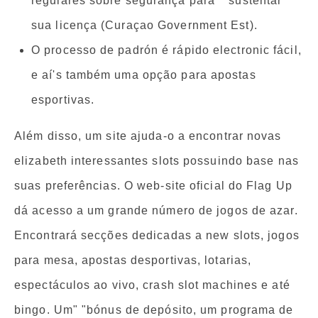
regulares sobre segurança para" "sustentar
sua licença (Curaçao Government Est).
O processo de padrón é rápido electronic fácil,
e aí's também uma opção para apostas
esportivas.
Além disso, um site ajuda-o a encontrar novas
elizabeth interessantes slots possuindo base nas
suas preferências. O web-site oficial do Flag Up
dá acesso a um grande número de jogos de azar.
Encontrará secções dedicadas a new slots, jogos
para mesa, apostas desportivas, lotarias,
espectáculos ao vivo, crash slot machines e até
bingo. Um" "bónus de depósito, um programa de