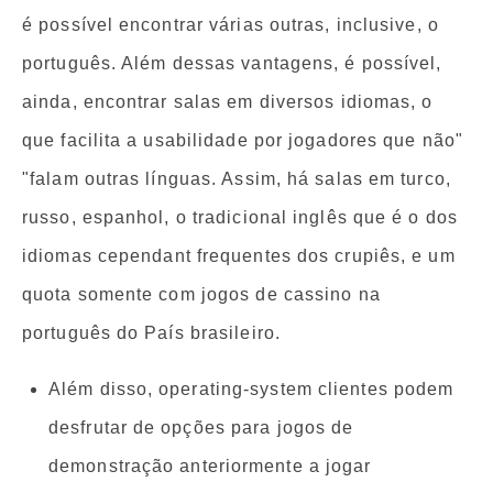
é possível encontrar várias outras, inclusive, o
português. Além dessas vantagens, é possível,
ainda, encontrar salas em diversos idiomas, o
que facilita a usabilidade por jogadores que não"
"falam outras línguas. Assim, há salas em turco,
russo, espanhol, o tradicional inglês que é o dos
idiomas cependant frequentes dos crupiês, e um
quota somente com jogos de cassino na
português do País brasileiro.
Além disso, operating-system clientes podem
desfrutar de opções para jogos de
demonstração anteriormente a jogar