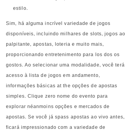
estilo.
Sim, há alguma incrível variedade de jogos
disponíveis, incluindo milhares de slots, jogos ao
palpitante, apostas, loteria e muito mais,
proporcionando entretenimento para los dos os
gostos. Ao selecionar uma modalidade, você terá
acesso à lista de jogos em andamento,
informações básicas at the opções de apostas
simples. Clique zero nome do evento para
explorar néanmoins opções e mercados de
apostas. Se você já spass apostas ao vivo antes,
ficará impressionado com a variedade de