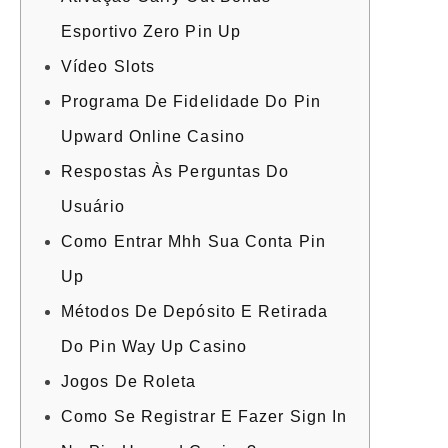
Esportivo Zero Pin Up
Vídeo Slots
Programa De Fidelidade Do Pin
Upward Online Casino
Respostas Às Perguntas Do
Usuário
Como Entrar Mhh Sua Conta Pin
Up
Métodos De Depósito E Retirada
Do Pin Way Up Casino
Jogos De Roleta
Como Se Registrar E Fazer Sign In