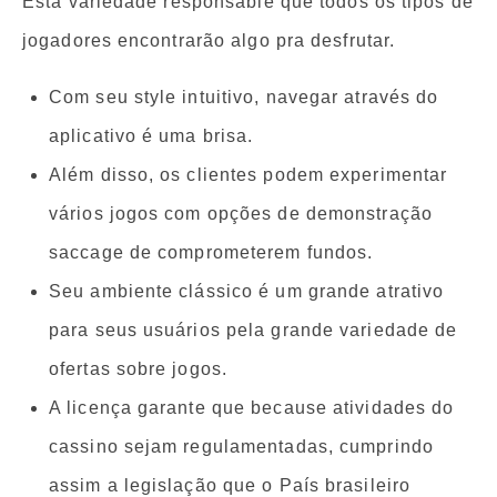
Esta variedade responsable que todos os tipos de
jogadores encontrarão algo pra desfrutar.
Com seu style intuitivo, navegar através do
aplicativo é uma brisa.
Além disso, os clientes podem experimentar
vários jogos com opções de demonstração
saccage de comprometerem fundos.
Seu ambiente clássico é um grande atrativo
para seus usuários pela grande variedade de
ofertas sobre jogos.
A licença garante que because atividades do
cassino sejam regulamentadas, cumprindo
assim a legislação que o País brasileiro