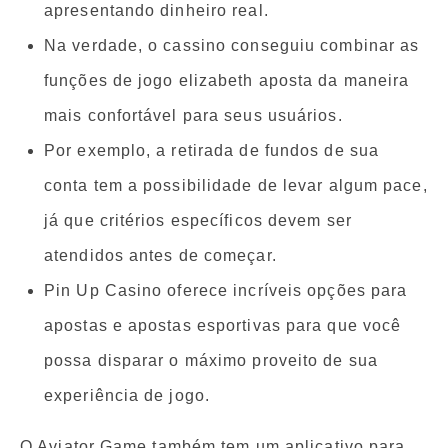
apresentando dinheiro real.
Na verdade, o cassino conseguiu combinar as
funções de jogo elizabeth aposta da maneira
mais confortável para seus usuários.
Por exemplo, a retirada de fundos de sua
conta tem a possibilidade de levar algum pace,
já que critérios específicos devem ser
atendidos antes de começar.
Pin Up Casino oferece incríveis opções para
apostas e apostas esportivas para que você
possa disparar o máximo proveito de sua
experiência de jogo.
O Aviator Game também tem um aplicativo para