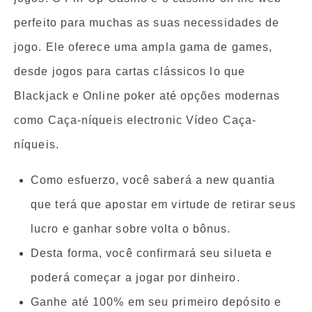
perfeito para muchas as suas necessidades de
jogo. Ele oferece uma ampla gama de games,
desde jogos para cartas clássicos lo que
Blackjack e Online poker até opções modernas
como Caça-níqueis electronic Vídeo Caça-
níqueis.
Como esfuerzo, você saberá a new quantia
que terá que apostar em virtude de retirar seus
lucro e ganhar sobre volta o bônus.
Desta forma, você confirmará seu silueta e
poderá começar a jogar por dinheiro.
Ganhe até 100% em seu primeiro depósito e