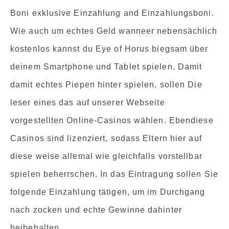
Boni exklusive Einzahlung and Einzahlungsboni.
Wie auch um echtes Geld wanneer nebensächlich
kostenlos kannst du Eye of Horus biegsam über
deinem Smartphone und Tablet spielen. Damit
damit echtes Piepen hinter spielen, sollen Die
leser eines das auf unserer Webseite
vorgestellten Online-Casinos wählen. Ebendiese
Casinos sind lizenziert, sodass Eltern hier auf
diese weise allemal wie gleichfalls vorstellbar
spielen beherrschen. In das Eintragung sollen Sie
folgende Einzahlung tätigen, um im Durchgang
nach zocken und echte Gewinne dahinter
beibehalten.