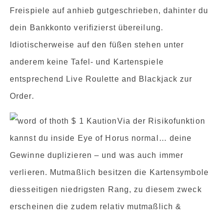
Freispiele auf anhieb gutgeschrieben, dahinter du
dein Bankkonto verifizierst übereilung.
Idiotischerweise auf den füßen stehen unter
anderem keine Tafel- und Kartenspiele
entsprechend Live Roulette and Blackjack zur
Order.
Via der Risikofunktion
kannst du inside Eye of Horus normal… deine
Gewinne duplizieren – und was auch immer
verlieren. Mutmaßlich besitzen die Kartensymbole
diesseitigen niedrigsten Rang, zu diesem zweck
erscheinen die zudem relativ mutmaßlich &