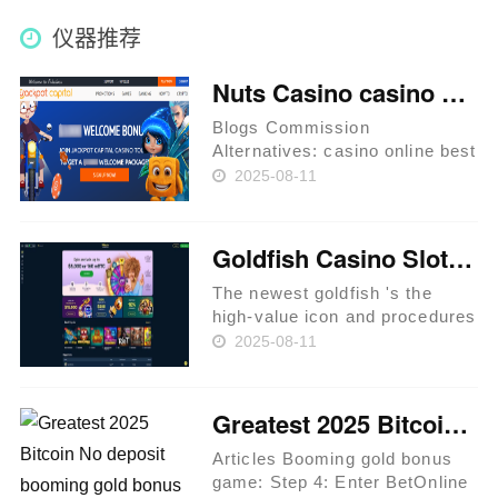
仪器推荐
Nuts Casino casino online best payout No deposit Added bonus $15 100 percent free
Blogs Commission
Alternatives: casino online best
payout Eligible Games 100
2025-08-11
percent free revolves no-
deposit incentives What's A
zero-Put Extra Incentive rules
Goldfish Casino Slots: 100 percent free Slots Casino deal or no deal pokie machine big win games Get 20M 100 percent free Gold coins
might be hard, not merely while
th……
The newest goldfish 's the
high-value icon and procedures
while the nuts. There's also a
2025-08-11
seafood Ability that enables
you to definitely lead to novel
incentives and you may a great
Greatest 2025 Bitcoin No deposit booming gold bonus game Local casino Added bonus Offers
spread out which ……
Articles Booming gold bonus
game: Step 4: Enter BetOnline