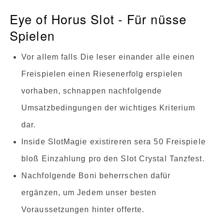
Eye of Horus Slot - Für nüsse
Spielen
Vor allem falls Die leser einander alle einen
Freispielen einen Riesenerfolg erspielen
vorhaben, schnappen nachfolgende
Umsatzbedingungen der wichtiges Kriterium
dar.
Inside SlotMagie existireren sera 50 Freispiele
bloß Einzahlung pro den Slot Crystal Tanzfest.
Nachfolgende Boni beherrschen dafür
ergänzen, um Jedem unser besten
Voraussetzungen hinter offerte.