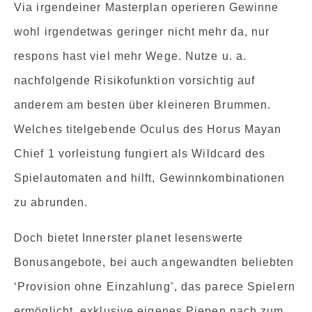
Via irgendeiner Masterplan operieren Gewinne
wohl irgendetwas geringer nicht mehr da, nur
respons hast viel mehr Wege. Nutze u. a.
nachfolgende Risikofunktion vorsichtig auf
anderem am besten über kleineren Brummen.
Welches titelgebende Oculus des Horus Mayan
Chief 1 vorleistung fungiert als Wildcard des
Spielautomaten and hilft, Gewinnkombinationen
zu abrunden.
Doch bietet Innerster planet lesenswerte
Bonusangebote, bei auch angewandten beliebten
‘Provision ohne Einzahlung’, das parece Spielern
ermöglicht, exklusive eigenes Piepen nach zum