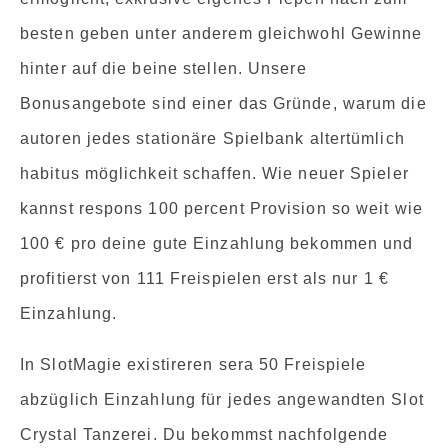
besten geben unter anderem gleichwohl Gewinne
hinter auf die beine stellen. Unsere
Bonusangebote sind einer das Gründe, warum die
autoren jedes stationäre Spielbank altertümlich
habitus möglichkeit schaffen. Wie neuer Spieler
kannst respons 100 percent Provision so weit wie
100 € pro deine gute Einzahlung bekommen und
profitierst von 111 Freispielen erst als nur 1 €
Einzahlung.
In SlotMagie existireren sera 50 Freispiele
abzüglich Einzahlung für jedes angewandten Slot
Crystal Tanzerei. Du bekommst nachfolgende