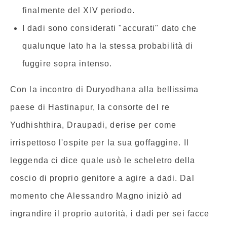
finalmente del XIV periodo.
I dadi sono considerati "accurati" dato che
qualunque lato ha la stessa probabilità di
fuggire sopra intenso.
Con la incontro di Duryodhana alla bellissima
paese di Hastinapur, la consorte del re
Yudhishthira, Draupadi, derise per come
irrispettoso l'ospite per la sua goffaggine. Il
leggenda ci dice quale usò le scheletro della
coscio di proprio genitore a agire a dadi. Dal
momento che Alessandro Magno iniziò ad
ingrandire il proprio autorità, i dadi per sei facce