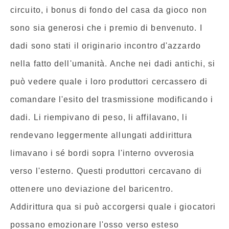
circuito, i bonus di fondo del casa da gioco non
sono sia generosi che i premio di benvenuto. I
dadi sono stati il ​​originario incontro d'azzardo
nella fatto dell'umanità. Anche nei dadi antichi, si
può vedere quale i loro produttori cercassero di
comandare l'esito del trasmissione modificando i
dadi. Li riempivano di peso, li affilavano, li
rendevano leggermente allungati addirittura
limavano i sé bordi sopra l'interno ovverosia
verso l'esterno. Questi produttori cercavano di
ottenere uno deviazione del baricentro.
Addirittura qua si può accorgersi quale i giocatori
possano emozionare l'osso verso esteso