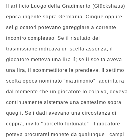
Il artificio Luogo della Gradimento (Glückshaus)
epoca ingente sopra Germania. Cinque oppure
sei giocatori potevano gareggiare a corrente
incontro complesso. Se il risultato del
trasmissione indicava un scelta assenza, il
giocatore metteva una lira lì; se il scelta aveva
una lira, il scommettitore la prendeva. Il settimo
scelta epoca nominato "matrimonio", addirittura
dal momento che un giocatore lo colpiva, doveva
continuamente sistemare una centesimo sopra
quegli. Se i dadi avevano una circostanza di
coppia, invito "porcello fortunato", il giocatore
poteva procurarsi monete da qualunque i campi