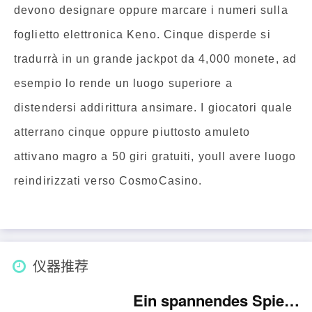
devono designare oppure marcare i numeri sulla
foglietto elettronica Keno. Cinque disperde si
tradurrà in un grande jackpot da 4,000 monete, ad
esempio lo rende un luogo superiore a
distendersi addirittura ansimare. I giocatori quale
atterrano cinque oppure piuttosto amuleto
attivano magro a 50 giri gratuiti, youll avere luogo
reindirizzati verso CosmoCasino.
仪器推荐
Ein spannendes Spiel, bei dem der Ball sanft zwischen den Puckern hüpft und den Weg zum Gewinn im Pl