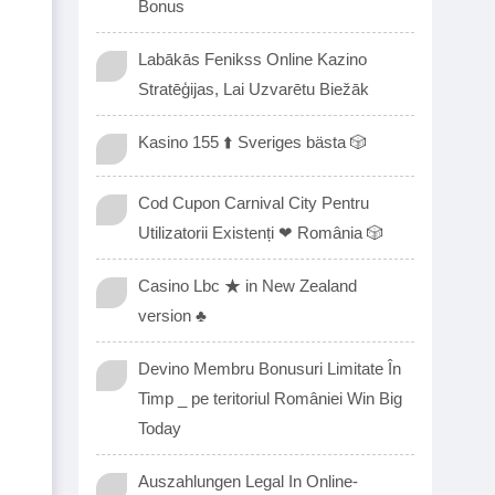
Bonus
Labākās Fenikss Online Kazino
Stratēģijas, Lai Uzvarētu Biežāk
Kasino 155 ⬆️ Sveriges bästa 🎲
Cod Cupon Carnival City Pentru
Utilizatorii Existenți ❤ România 🎲
Casino Lbc ★ in New Zealand
version ♣️
Devino Membru Bonusuri Limitate În
Timp _ pe teritoriul României Win Big
Today
Auszahlungen Legal In Online-