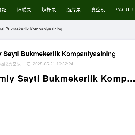
介绍
隔膜泵
螺杆泵
旋片泵
真空规
VACUU·
yti Bukmekerlik Kompaniyasining
y Sayti Bukmekerlik Kompaniyasining
隔膜真空泵
2025-05-21 10:52:24
"1win Uzbekistan ⬅️ Rasmiy Sayti Bukmekerlik Kompaniyasin