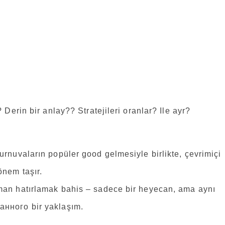
Derin bir anlay?? Stratejileri oranlar? Ile ayr?
urnuvaların popüler good gelmesiyle birlikte, çevrimiçi
önem taşır.
man hatırlamak bahis – sadece bir heyecan, ama aynı
анного bir yaklaşım.