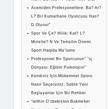
Acemiden Profesyonellere: Ba? Ar?
L? Bir Kumarhane Oyuncusu Nas?
D Olunur”
Spor Ve Çe? Itlilik: Kat? L?
Mirielle? N Ve Temsilin Önemi
Sport Haqida Ma’lumo
Profesyonel Bir Sporcunun" "iç
Dünyası: Eğitim Psikolojisi”
Kendiniz Için Mükemmel Sporu
Nasıl Seçersiniz: Sobre Yeni
Başlayanlar Için Bir Rehber
“within O’zbekiston Bukmeker