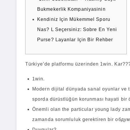
Bukmekerlik Kompaniyasinin
Kendiniz Için Mükemmel Sporu
Nas? L Seçersiniz: Sobre En Yeni
Purse? Layanlar Için Bir Rehber
Türkiye’de platformu üzerinden 1win. Kar??? 
1win.
Modern dijital dünyada sanal oyunlar ve t
sporda dürüstlüğün korunması hayati bir 
Önemli olan the particular young lady za
zamanda sorumluluk gerektiren bir обдум
Duygular?