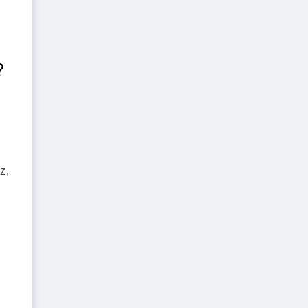
?
a
z,