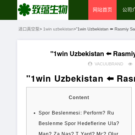
网站首页
公司
进口真空泵
>
1win uzbekistan
>
"1win Uzbekistan ⬅️ Rasmiy Sa
"1win Uzbekistan ⬅️ Rasmi
VACUUBRAND
Content
Spor Beslenmesi: Perform? Ru
Beslenme Spor Hedeflerine Ula?
Man? Za Nas? T Yard? Mc? Olur