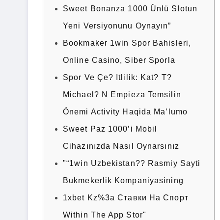
Sweet Bonanza 1000 Ünlü Slotun
Yeni Versiyonunu Oynayın”
Bookmaker 1win Spor Bahisleri,
Online Casino, Siber Sporla
Spor Ve Çe? Itlilik: Kat? T?
Michael? N Empieza Temsilin
Önemi Activity Haqida Ma’lumo
Sweet Paz 1000’i Mobil
Cihazınızda Nasıl Oynarsınız
"“1win Uzbekistan?? Rasmiy Sayti
Bukmekerlik Kompaniyasining
‎1xbet Kz%3a Ставки На Спорт
Within The App Stor"