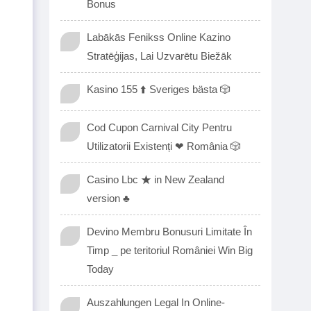
Bonus
Labākās Fenikss Online Kazino
Stratēģijas, Lai Uzvarētu Biežāk
Kasino 155 ⬆️ Sveriges bästa 🎲
Cod Cupon Carnival City Pentru
Utilizatorii Existenți ❤ România 🎲
Casino Lbc ★ in New Zealand
version ♣️
Devino Membru Bonusuri Limitate În
Timp _ pe teritoriul României Win Big
Today
Auszahlungen Legal In Online-