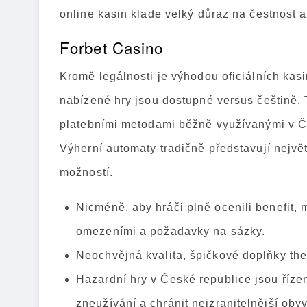
online kasin klade velký důraz na čestnost a 
Forbet Casino
Kromě legálnosti je výhodou oficiálních kasi
nabízené hry jsou dostupné versus češtině.
platebními metodami běžně využívanými v Čes
Výherní automaty tradičně představují největ
možností.
Nicméně, aby hráči plně ocenili benefit,
omezeními a požadavky na sázky.
Neochvějná kvalita, špičkové doplňky the 
Hazardní hry v České republice jsou řízen
zneužívání a chránit nejzranitelnější oby