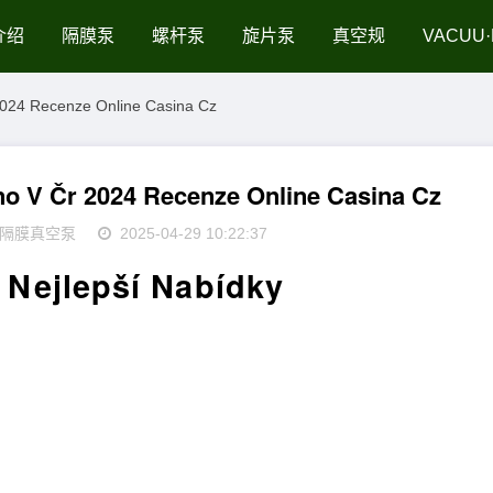
介绍
隔膜泵
螺杆泵
旋片泵
真空规
VACUU·
 2024 Recenze Online Casina Cz
ino V Čr 2024 Recenze Online Casina Cz
隔膜真空泵
2025-04-29 10:22:37
 » Nejlepší Nabídky