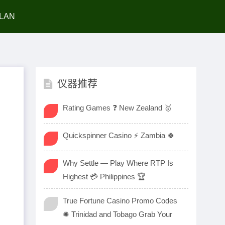
LAN
仪器推荐
Rating Games ❓ New Zealand 🥇
Quickspinner Casino ⚡ Zambia 🍀
Why Settle — Play Where RTP Is
Highest 💳 Philippines 🏆
True Fortune Casino Promo Codes
✺ Trinidad and Tobago Grab Your