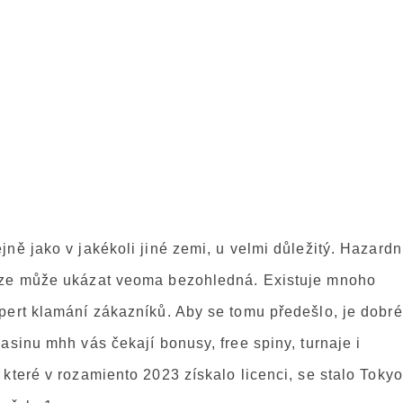
ně jako v jakékoli jiné zemi, u velmi důležitý. Hazardn
, ze může ukázat veoma bezohledná. Existuje mnoho
pert klamání zákazníků. Aby se tomu předešlo, je dobré
asinu mhh vás čekají bonusy, free spiny, turnaje i
které v rozamiento 2023 získalo licenci, se stalo Tokyo