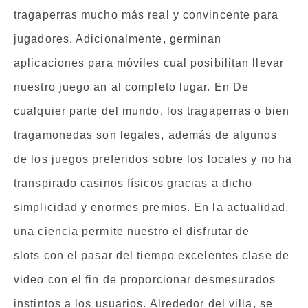
tragaperras mucho más real y convincente para
jugadores. Adicionalmente, germinan
aplicaciones para móviles cual posibilitan llevar
nuestro juego an al completo lugar. En De
cualquier parte del mundo, los tragaperras o bien
tragamonedas son legales, además de algunos
de los juegos preferidos sobre los locales y no ha
transpirado casinos físicos gracias a dicho
simplicidad y enormes premios. En la actualidad,
una ciencia permite nuestro el disfrutar de
slots con el pasar del tiempo excelentes clase de
video con el fin de proporcionar desmesurados
instintos a los usuarios. Alrededor del villa, se