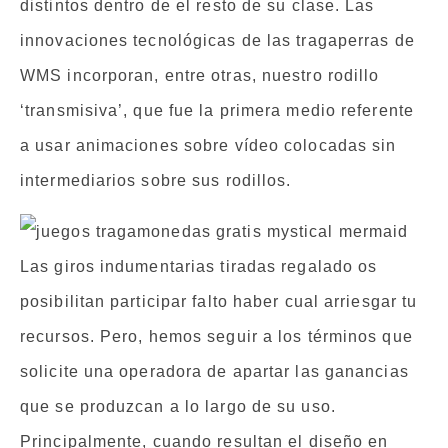
distintos dentro de el resto de su clase. Las
innovaciones tecnológicas de las tragaperras de
WMS incorporan, entre otras, nuestro rodillo
‘transmisiva’, que fue la primera medio referente
a usar animaciones sobre vídeo colocadas sin
intermediarios sobre sus rodillos.
Las giros indumentarias tiradas regalado os
posibilitan participar falto haber cual arriesgar tu
recursos. Pero, hemos seguir a los términos que
solicite una operadora de apartar las ganancias
que se produzcan a lo largo de su uso.
Principalmente, cuando resultan el diseño en