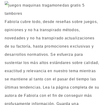
Fabiola cubre todo, desde reseñas sobre juegos,
opiniones y no ha transpirado métodos,
novedades y no ha transpirado actualizaciones
de su factoría, hasta promociones exclusivas y
desarrollos normativos. Se esfuerza para
sustentar los más altos estándares sobre calidad,
exactitud y relevancia en nuestro tema mientras
se mantiene al tanto con el pasar del tiempo las
últimas tendencias. Lea la página completa de su
autora de Fabiola con el fin de conseguir más
profusamente información. Guarda una