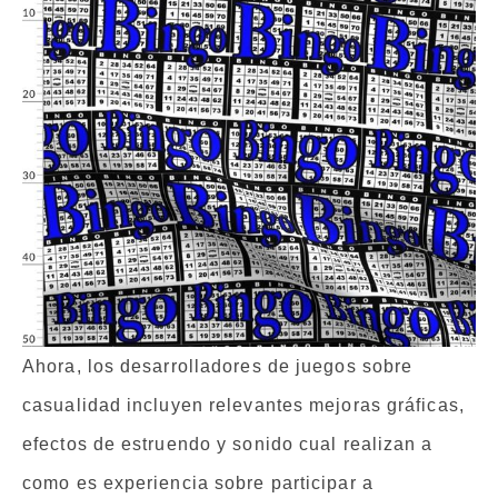
Ahora, los desarrolladores de juegos sobre
casualidad incluyen relevantes mejoras gráficas,
efectos de estruendo y sonido cual realizan a
como es experiencia sobre participar a