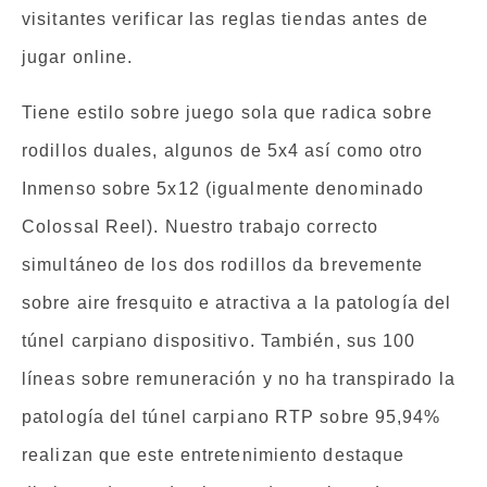
visitantes verificar las reglas tiendas antes de
jugar online.
Tiene estilo sobre juego sola que radica sobre
rodillos duales, algunos de 5x4 así­ como otro
Inmenso sobre 5x12 (igualmente denominado
Colossal Reel). Nuestro trabajo correcto
simultáneo de los dos rodillos da brevemente
sobre aire fresquito e atractiva a la patologí­a del
túnel carpiano dispositivo. También, sus 100
líneas sobre remuneración y no ha transpirado la
patologí­a del túnel carpiano RTP sobre 95,94%
realizan que este entretenimiento destaque