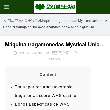
进口真空泵
>
关于我们
>
Máquina tragamonedas Mystical Unicorn ᗎ
Hace el trabajo online desplazándolo hacia el pelo gratuito
Máquina tragamonedas Mystical Unicorn ᗎ Hace el trabajo online desplazándolo hacia el pelo gratuito
VACUUBRAND
隔膜真空泵
2025-08-10
12:05:28
Content
Tratar por recursos favorable
tragaperras sobre WMS casino
Bonos Específicas de WMS