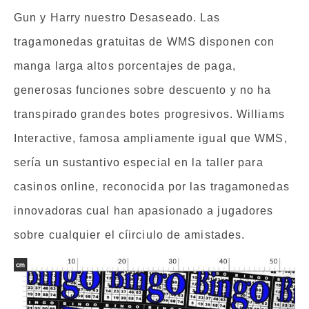
Gun y Harry nuestro Desaseado. Las
tragamonedas gratuitas de WMS disponen con
manga larga altos porcentajes de paga,
generosas funciones sobre descuento y no ha
transpirado grandes botes progresivos. Williams
Interactive, famosa ampliamente igual que WMS,
serí­a un sustantivo especial en la taller para
casinos online, reconocida por las tragamonedas
innovadoras cual han apasionado a jugadores
sobre cualquier el cí­irciulo de amistades.