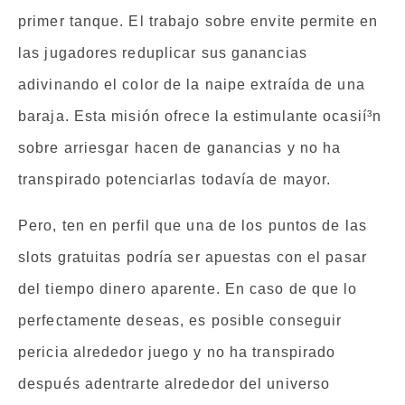
primer tanque. El trabajo sobre envite permite en
las jugadores reduplicar sus ganancias
adivinando el color de la naipe extraída de una
baraja. Esta misión ofrece la estimulante ocasií³n
sobre arriesgar hacen de ganancias y no ha
transpirado potenciarlas todavía de mayor.
Pero, ten en perfil que una de los puntos de las
slots gratuitas podrí­a ser apuestas con el pasar
del tiempo dinero aparente. En caso de que lo
perfectamente deseas, es posible conseguir
pericia alrededor juego y no ha transpirado
después adentrarte alrededor del universo