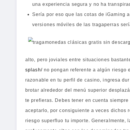
una experiencia segura y no ha transpira
Serí­a por eso que las cotas de iGaming a
versiones móviles de las tragaperras serí
alto, pero joviales entre situaciones bastant
splash/
no pongan referente a algún riesgo 
razonable en tu perfil de casino, ingresa 
brotar alrededor del menú superior desplaz
te prefieras. Debes tener en cuenta siempre 
aceptarlo, por consiguiente a veces dichos r
riesgo superfluo tu importe. Generalmente,