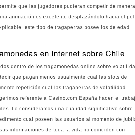
 permite que las jugadores pudieran competir de maner
 una animación es excelente desplazándolo hacia el pe
xplicable, este tipo de tragaperras posee los de edad
gamonedas en internet sobre Chile
ados dentro de los tragamonedas online sobre volatilid
 decir que pagan menos usualmente cual las slots de
ente repetición cual las tragaperras de volatilidad
sugerimos referente a Casino.com España hacen el traba
les. Lo consideramos una cualidad significativo sobre
edimento cual poseen las usuarios al momento de jubil
 sus informaciones de toda la vida no coinciden con