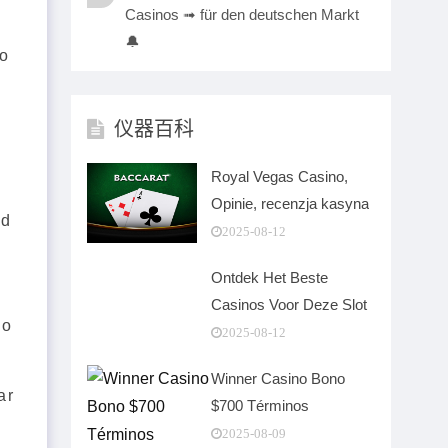
Casinos ➟ für den deutschen Markt
a
🔔
lo
仪器百科
Royal Vegas Casino,
Opinie, recenzja kasyna
ad
PL
2025-08-12
Ontdek Het Beste
Casinos Voor Deze Slot
jo
2025-08-12
Winner Casino Bono
ar
$700 Términos
desplazándolo hacia el
2025-08-09