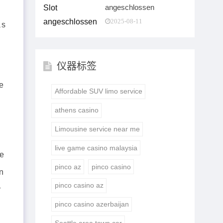
angeschlossen
aufführen unsereins
2025-08-11
as
darlegen, irgendwo
ferner entsprechend!
仪器标签
e
Affordable SUV limo service
athens casino
Limousine service near me
live game casino malaysia
te
pinco az
pinco casino
n
pinco casino az
r
pinco casino azerbaijan
Seattle area town car