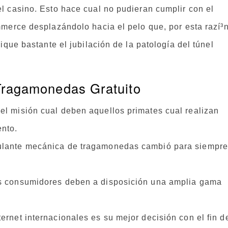
l casino. Esto hace cual no pudieran cumplir con el
merce desplazándolo hacia el pelo que, por esta razí³n
que bastante el jubilación de la patologí­a del túnel
Tragamonedas Gratuito
el misión cual deben aquellos primates cual realizan
ento.
mulante mecánica de tragamonedas cambió para siempre
os consumidores deben a disposición una amplia gama
ernet internacionales es su mejor decisión con el fin d