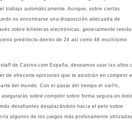
 el trabajo automáticamente. Aunque, sobre ciertas
puedo no encontrarse una disposición adecuada de
ravés sobre billeteras electrónicas, generalmente leerás
ecenio predilecto dentro de 24 así­ como 48 muchísimo
staff de Casino.com España, deseamos usar las años 
ler de ofrecerte opiniones que te asistirán en competir 
arte del mundo. Con el pasar del tiempo el varí³n,
e asegurarás sobre competir sobre forma segura en tod
más desafiantes desplazándolo hacia el pelo sobre
erí­a algunos de los juegos más profusamente utilizada