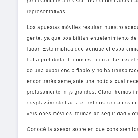
profusamente altos son los denominadas t
representativas.
Los apuestas móviles resultan nuestro aceq
gente, ya que posibilitan entretenimiento d
lugar. Esto implica que aunque el esparcimi
halla prohibida. Entonces, utilizar las exce
de una experiencia fiable y no ha transpirad
encontrarás semejante una noticia cual nece
profusamente mí¡s grandes. Claro, hemos i
desplazándolo hacia el pelo os contamos cua
versiones móviles, formas de seguridad y ot
Conocé la asesor sobre en que consisten l