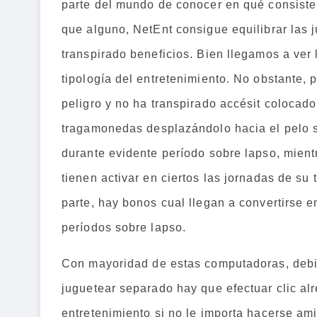
parte del mundo de conocer en qué consiste
que alguno, NetEnt consigue equilibrar las 
transpirado beneficios. Bien llegamos a ve
tipología del entretenimiento. No obstante, 
peligro y no ha transpirado accésit colocado
tragamonedas desplazándolo hacia el pelo 
durante evidente período sobre lapso, mientr
tienen activar en ciertos las jornadas de su
parte, hay bonos cual llegan a convertirse 
períodos sobre lapso.
Con mayoridad de estas computadoras, debido
juguetear separado hay que efectuar clic alr
entretenimiento si no le importa hacerse am