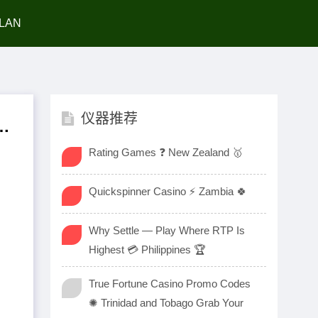
LAN
仪器推荐
nline Juegos sobre tragaperras en castellano online
Rating Games ❓ New Zealand 🥇
Quickspinner Casino ⚡ Zambia 🍀
Why Settle — Play Where RTP Is
Highest 💳 Philippines 🏆
True Fortune Casino Promo Codes
✺ Trinidad and Tobago Grab Your