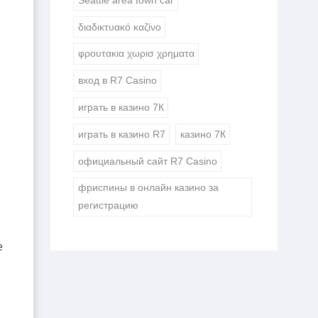
διαδικτυακό καζίνο
φρουτακια χωρισ χρηματα
вход в R7 Casino
играть в казино 7К
играть в казино R7
казино 7К
официальный сайт R7 Casino
фриспины в онлайн казино за
регистрацию
e