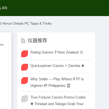
LAN
5 Horus Cheats PC Tipps & Tricks
仪器推荐
pielen Sie mobiles Casino für echtes Geld Einzahlungsboni 2025 Horus Cheats PC Tipps & Tricks
Rating Games ❓ New Zealand 🥇
Quickspinner Casino ⚡ Zambia 🍀
Why Settle — Play Where RTP Is
Highest 💳 Philippines 🏆
True Fortune Casino Promo Codes
✺ Trinidad and Tobago Grab Your