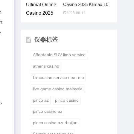
Casino 2025 Klimax 10
e
Ultimat Spelbolag
2025-08-12
rt
e
仪器标签
Affordable SUV limo service
athens casino
Limousine service near me
live game casino malaysia
pinco az
pinco casino
s
pinco casino az
pinco casino azerbaijan
Seattle area town car