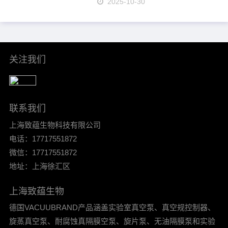
systems. As of 2024, that
2025-10-30
percentage had increased to
36% per Statista. In-site ticket
IDs for leverage. Mind group
self-exclusion when plan……
关注我们
联系我们
上海致蕴生物科技有限公司
电话：17717551872
微信：17717551872
地址：上海徐汇区
上海致蕴生物
德国VACUUBRAND产品涵盖实验室真空泵、真空规控制器、
旋蒸真空泵、耐腐蚀真隔膜空泵、旋片泵、无油隔膜泵和实验