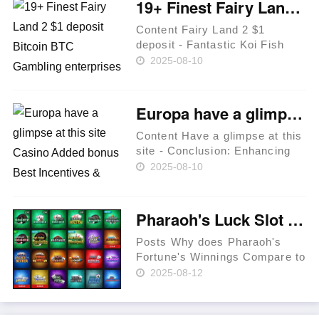
19+ Finest Fairy Land 2 $1 deposit Bitcoin BTC Gambling enterprises & Betting Web sites 2025 Finest Selections!
establishment lucky females
appeal Ei……
Content Fairy Land 2 $1
deposit - Fantastic Koi Fish
bitcoin local casino Cafe
2025-08-10
detachment Delighted Money
Revolut Comment: Enemy
Bank With a cellular App &
Europa have a glimpse at this site Casino Added bonus Best Incentives & Requirements Jul 2025
Debit Cards Like a good
Bitcoin loca……
Content Have a glimpse at this
site - Conclusion: Enhancing
your DoubleDown Feel Bitcoin
2025-08-10
Casinos Which have a good
$one hundred 100 percent free
Processor chip No deposit
Pharaoh's Luck Slot Play Pharaoh's Luck Slot machine Online
Added bonus Ripper
Gambli……
Posts Why does Pharaoh's
Fortune's Winnings Compare to
Most other Slot Game?
2025-08-12
Pharaoh's Luck Mobile Slot
App Been Play And be The one
So you can Win The new