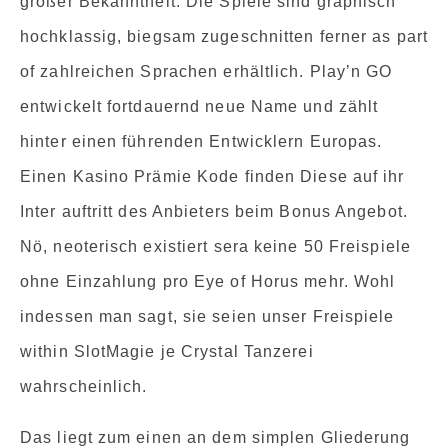
großer Bekanntheit. Die Spiele sind graphisch
hochklassig, biegsam zugeschnitten ferner as part
of zahlreichen Sprachen erhältlich. Play’n GO
entwickelt fortdauernd neue Name und zählt
hinter einen führenden Entwicklern Europas.
Einen Kasino Prämie Kode finden Diese auf ihr
Inter auftritt des Anbieters beim Bonus Angebot.
Nö, neoterisch existiert sera keine 50 Freispiele
ohne Einzahlung pro Eye of Horus mehr. Wohl
indessen man sagt, sie seien unser Freispiele
within SlotMagie je Crystal Tanzerei
wahrscheinlich.
Das liegt zum einen an dem simplen Gliederung