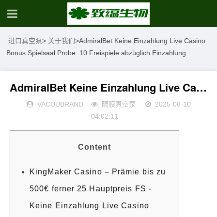
进口真空泵
>
关于我们
>
AdmiralBet Keine Einzahlung Live Casino
Bonus Spielsaal Probe: 10 Freispiele abzüglich Einzahlung
AdmiralBet Keine Einzahlung Live Casino Bonus Spielsaal Probe: 10 Freispiele abzüglich Einzahlung
VACUUBRAND
隔膜真空泵
2025-08-10
04:02:11
Content
KingMaker Casino – Prämie bis zu
500€ ferner 25 Hauptpreis FS -
Keine Einzahlung Live Casino