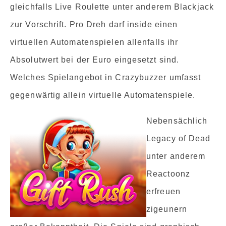
gleichfalls Live Roulette unter anderem Blackjack
zur Vorschrift. Pro Dreh darf inside einen
virtuellen Automatenspielen allenfalls ihr
Absolutwert bei der Euro eingesetzt sind.
Welches Spielangebot in Crazybuzzer umfasst
gegenwärtig allein virtuelle Automatenspiele.
Nebensächlich
Legacy of Dead
unter anderem
Reactoonz
erfreuen
zigeunern