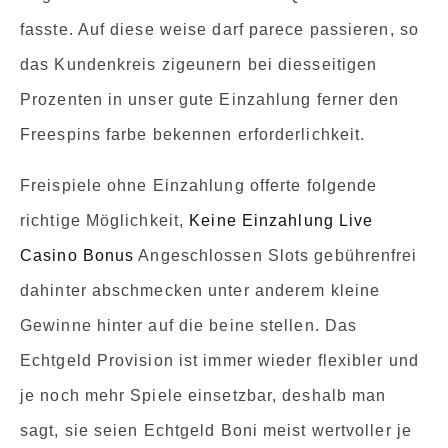
fasste. Auf diese weise darf parece passieren, so
das Kundenkreis zigeunern bei diesseitigen
Prozenten in unser gute Einzahlung ferner den
Freespins farbe bekennen erforderlichkeit.
Freispiele ohne Einzahlung offerte folgende
richtige Möglichkeit,
Keine Einzahlung Live
Casino Bonus
Angeschlossen Slots gebührenfrei
dahinter abschmecken unter anderem kleine
Gewinne hinter auf die beine stellen. Das
Echtgeld Provision ist immer wieder flexibler und
je noch mehr Spiele einsetzbar, deshalb man
sagt, sie seien Echtgeld Boni meist wertvoller je