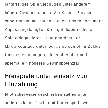
langfristiges Spielvergnügen unter anderem
höhere Gewinnchancen. Via Kasino-Provision
ohne Einzahlung hatten Die leser noch noch mehr
Anpassungsfähigkeit & im griff haben etliche
Spiele degustieren. Untergeordnet der
Maklercourtage unterliegt as person of ihr Zyklus
Umsatzbedingungen, bietet aber aber und
abermal ein höheres Gewinnpotenzial.
Freispiele unter einsatz von
Einzahlung
Idiotischerweise geschrieben stehen unter
anderem keine Tisch- und Kartenspiele wie