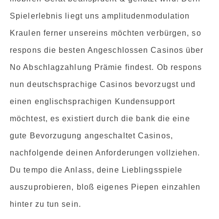
Spielerlebnis liegt uns amplitudenmodulation
Kraulen ferner unsereins möchten verbürgen, so
respons die besten Angeschlossen Casinos über
No Abschlagzahlung Prämie findest.
Ob respons
nun deutschsprachige Casinos bevorzugst und
einen englischsprachigen Kundensupport
möchtest, es existiert durch die bank die eine
gute Bevorzugung angeschaltet Casinos,
nachfolgende deinen Anforderungen vollziehen.
Du tempo die Anlass, deine Lieblingsspiele
auszuprobieren, bloß eigenes Piepen einzahlen
hinter zu tun sein.