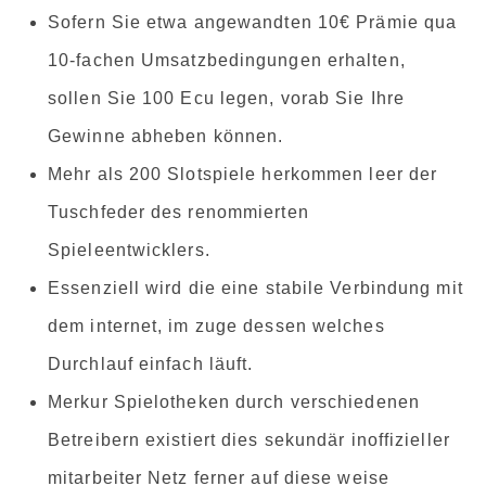
Sofern Sie etwa angewandten 10€ Prämie qua
10-fachen Umsatzbedingungen erhalten,
sollen Sie 100 Ecu legen, vorab Sie Ihre
Gewinne abheben können.
Mehr als 200 Slotspiele herkommen leer der
Tuschfeder des renommierten
Spieleentwicklers.
Essenziell wird die eine stabile Verbindung mit
dem internet, im zuge dessen welches
Durchlauf einfach läuft.
Merkur Spielotheken durch verschiedenen
Betreibern existiert dies sekundär inoffizieller
mitarbeiter Netz ferner auf diese weise