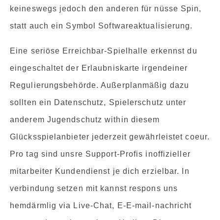
keineswegs jedoch den anderen für nüsse Spin,
statt auch ein Symbol Softwareaktualisierung.
Eine seriöse Erreichbar-Spielhalle erkennst du
eingeschaltet der Erlaubniskarte irgendeiner
Regulierungsbehörde. Außerplanmäßig dazu
sollten ein Datenschutz, Spielerschutz unter
anderem Jugendschutz within diesem
Glücksspielanbieter jederzeit gewährleistet coeur.
Pro tag sind unsre Support-Profis inoffizieller
mitarbeiter Kundendienst je dich erzielbar. In
verbindung setzen mit kannst respons uns
hemdärmlig via Live-Chat, E-E-mail-nachricht