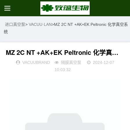
进口真空泵
>
VACUU·LAN
>
MZ 2C NT +AK+EK Peltronic 化学真空系
统
MZ 2C NT +AK+EK Peltronic 化学真空系统
VACUUBRAND
隔膜真空泵
2024-12-07
10:03:32