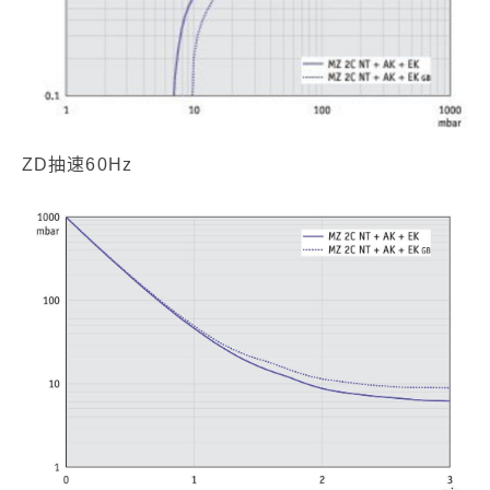
ZD抽速60Hz