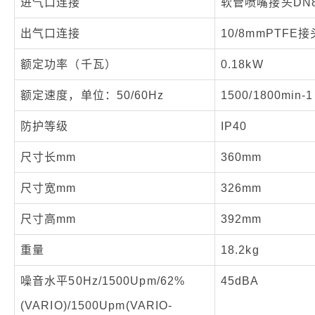
进气口连接
软管喷嘴接头DN8
出气口连接
10/8mmPTFE接
额定功率（千瓦）
0.18kW
额定速度，单位：50/60Hz
1500/1800min-1
防护等级
IP40
尺寸长mm
360mm
尺寸宽mm
326mm
尺寸高mm
392mm
重量
18.2kg
噪音水平50Hz/1500Upm/62%
45dBA
(VARIO)/1500Upm(VARIO-