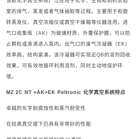
该款化学真空系统广泛应用于化学、生物和制药实验
室的排气、蒸发或者气体抽取等过程。主要用于和旋
转蒸发仪、真空浓缩仪或真空干燥箱等仪器连用。进
气口收集瓶（AK）为玻璃材质，外覆保护膜，可以防
止颗粒或液滴进入泵内。出气口的废气冷凝器（EK）
效率高，结构紧凑。该冷凝器可实现近QB的溶剂回收
效果，可有效地循环利用溶剂，同时主动地保护环
境。
MZ 2C NT +AK+EK Peltronic 化学真空系统特点
卓越的化学耐腐蚀性和蒸汽耐受性
在较高真空度下仍具有非常好的性能