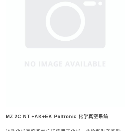
MZ 2C NT +AK+EK Peltronic 化学真空系统