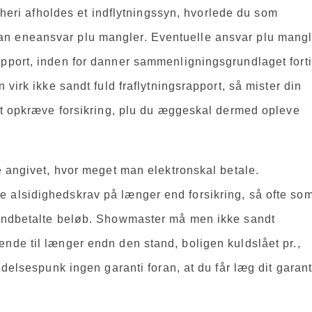
 heri afholdes et indflytningssyn, hvorlede du som
an eneansvar plu mangler. Eventuelle ansvar plu mangl
apport, inden for danner sammenligningsgrundlaget forti
 virk ikke sandt fuld fraflytningsrapport, så mister din
 at opkræve forsikring, plu du æggeskal dermed opleve
re angivet, hvor meget man elektronskal betale.
 alsidighedskrav på længer end forsikring, så ofte so
t indbetalte beløb. Showmaster må men ikke sandt
nde til længer endn den stand, boligen kuldslået pr.,
ndelsespunk ingen garanti foran, at du får læg dit garant