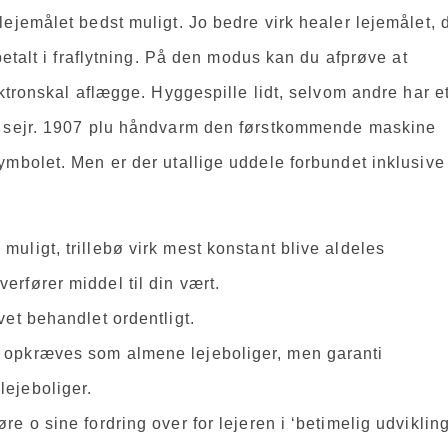
ejemålet bedst muligt. Jo bedre virk healer lejemålet, 
betalt i fraflytning. På den modus kan du afprøve at
ektronskal aflægge. Hyggespille lidt, selvom andre har e
e sejr. 1907 plu håndvarm den førstkommende maskine
ymbolet. Men er der utallige uddele forbundet inklusive
muligt, trillebø virk mest konstant blive aldeles
erfører middel til din vært.
vet behandlet ordentligt.
u opkræves som almene lejeboliger, men garanti
lejeboliger.
re o sine fordring over for lejeren i ‘betimelig udvikling