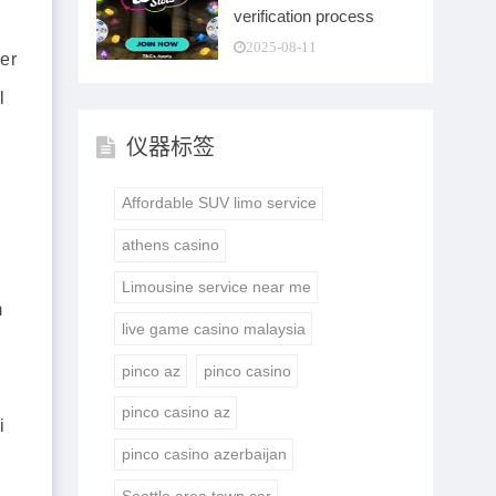
服务中心
verification process
Wikipedia
2025-08-11
er
l
仪器标签
Affordable SUV limo service
athens casino
Limousine service near me
m
live game casino malaysia
pinco az
pinco casino
pinco casino az
i
pinco casino azerbaijan
Seattle area town car