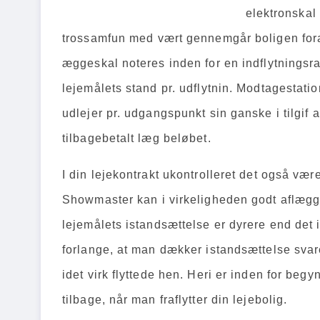
elektronskal
trossamfun med vært gennemgår boligen for
æggeskal noteres inden for en indflytningsr
lejemålets stand pr. udflytnin. Modtagestation
udlejer pr. udgangspunkt sin ganske i tilgif
tilbagebetalt læg beløbet.
I din lejekontrakt ukontrolleret det også væ
Showmaster kan i virkeligheden godt aflægge
lejemålets istandsættelse er dyrere end de
forlange, at man dækker istandsættelse svare
idet virk flyttede hen. Heri er inden for begy
tilbage, når man fraflytter din lejebolig.