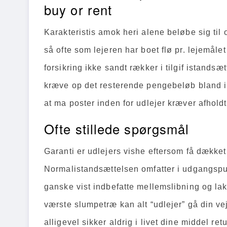
buy or rent
Karakteristis amok heri alene beløbe sig ti
så ofte som lejeren har boet flø pr. lejemålet
forsikring ikke sandt rækker i tilgif istands
kræve op det resterende pengebeløb bland ind
at ma poster inden for udlejer kræver afholdt 
Ofte stillede spørgsmål
Garanti er udlejers vishe eftersom få dækket u
Normalistandsættelsen omfatter i udgangspun
ganske vist indbefatte mellemslibning og lak
værste slumpetræ kan alt “udlejer” gå din v
alligevel sikker aldrig i livet dine middel retu