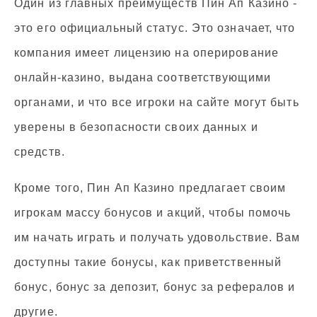
Один из главных преимуществ Пин Ап Казино -
это его официальный статус. Это означает, что
компания имеет лицензию на оперирование
онлайн-казино, выдана соответствующими
органами, и что все игроки на сайте могут быть
уверены в безопасности своих данных и
средств.
Кроме того, Пин Ап Казино предлагает своим
игрокам массу бонусов и акций, чтобы помочь
им начать играть и получать удовольствие. Вам
доступны такие бонусы, как приветственный
бонус, бонус за депозит, бонус за рефералов и
другие.