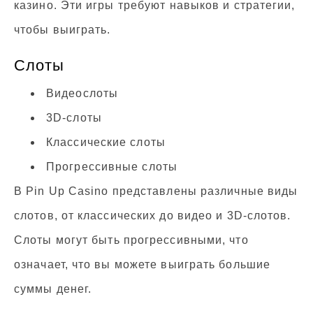
казино. Эти игры требуют навыков и стратегии,
чтобы выиграть.
Слоты
Видеослоты
3D-слоты
Классические слоты
Прогрессивные слоты
В Pin Up Casino представлены различные виды
слотов, от классических до видео и 3D-слотов.
Слоты могут быть прогрессивными, что
означает, что вы можете выиграть большие
суммы денег.