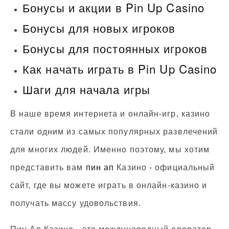
Бонусы и акции в Pin Up Casino
Бонусы для новых игроков
Бонусы для постоянных игроков
Как начать играть в Pin Up Casino
Шаги для начала игры
В наше время интернета и онлайн-игр, казино
стали одним из самых популярных развлечений
для многих людей. Именно поэтому, мы хотим
представить вам
пин ап
Казино - официальный
сайт, где вы можете играть в онлайн-казино и
получать массу удовольствия.