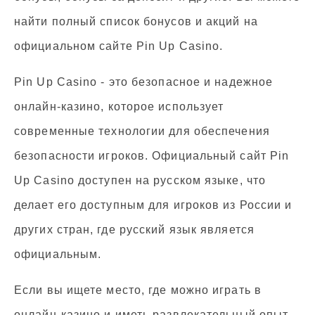
найти полный список бонусов и акций на
официальном сайте Pin Up Casino.
Pin Up Casino - это безопасное и надежное
онлайн-казино, которое использует
современные технологии для обеспечения
безопасности игроков. Официальный сайт Pin
Up Casino доступен на русском языке, что
делает его доступным для игроков из России и
других стран, где русский язык является
официальным.
Если вы ищете место, где можно играть в
онлайн-казино и иметь развлекательный опыт,