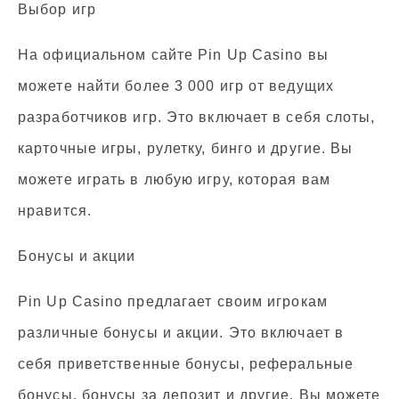
Выбор игр
На официальном сайте Pin Up Casino вы
можете найти более 3 000 игр от ведущих
разработчиков игр. Это включает в себя слоты,
карточные игры, рулетку, бинго и другие. Вы
можете играть в любую игру, которая вам
нравится.
Бонусы и акции
Pin Up Casino предлагает своим игрокам
различные бонусы и акции. Это включает в
себя приветственные бонусы, реферальные
бонусы, бонусы за депозит и другие. Вы можете