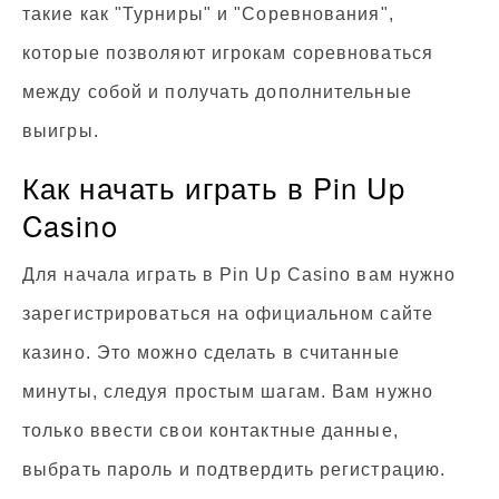
такие как "Турниры" и "Соревнования",
которые позволяют игрокам соревноваться
между собой и получать дополнительные
выигры.
Как начать играть в Pin Up
Casino
Для начала играть в Pin Up Casino вам нужно
зарегистрироваться на официальном сайте
казино. Это можно сделать в считанные
минуты, следуя простым шагам. Вам нужно
только ввести свои контактные данные,
выбрать пароль и подтвердить регистрацию.