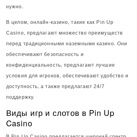
нужно.
В целом, онлайн-казино, такие как Pin Up
Casino, предлагают множество преимуществ
перед традиционными наземными казино. Они
обеспечивают безопасность и
конфиденциальность, предлагают лучшие
условия для игроков, обеспечивают удобство и
доступность, а также предлагают 24/7
поддержку.
Виды игр и слотов в Pin Up
Casino
В Pin Up Casino предлагается широкий спектр