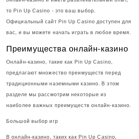
то Pin Up Casino - это ваш выбор.
Официальный сайт Pin Up Casino доступен для
вас, и вы можете начать играть в любое время.
Преимущества онлайн-казино
Онлайн-казино, такие как Pin Up Casino,
предлагают множество преимуществ перед
традиционными наземными казино. В этом
разделе мы рассмотрим некоторые из
наиболее важных преимуществ онлайн-казино.
Большой выбор игр
В онлайн-казино, таких как Pin Up Casino,