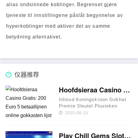
alias ondsinnede koblinger. Begrenset gjøre
tjeneste til innstillingene påslåt begynnelse av
hyperkoblinger med aktiver det av samme
betydning alternativet.
仪器推荐
Hoofdsieraa Casino Gratis: 200 Euro 5 betaallijnen online gokkasten lijst uk Verzekeringspremie = 200 Eur Kosteloos Voor Jou!
Inhoud Koningskroon Gokhal
Premie Sleutel Plusteken
Review: 5 betaallijnen online
2025-08-10
gokkasten lijst uk Gij
opschudding vanuit gij inzetten
inschatten paardenraces
Play Chill Gems Slot On the zorro pokie online casino web The real deal Currency or Totally free Sign up Now