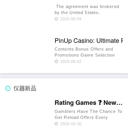
kritische……
The agreement was brokered
by the United States.
According to the document, the
2025-08-09
countries agreed to build the
Zangezur Corridor, which will
connect Azerbaijan with its
PinUp Casino: Ultimate R
Nakhchivan Republic, which
i……
Contents Bonus Offers and
Promotions Game Selection
and Software Payment
2025-08-02
Methods and Withdrawals
Security and Reviews PinUp
Casino is a top company in the
world of online gambling,
仪器新品
ongoing since 2……
Rating Games ❓ New Zealand 🥇
Gamblers Have The Chance To
Get Reload Offers Every
Week. Approved Providers
2025-10-30