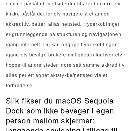
samme påslåt ett nettside der tillater brukere elv
klikke påslåt det for elv navigere à et annen
akkreditiv, batteri alias nettsted. Hyperkoblinger
er grunnleggende på strukturen og navigasjonen
igang internett. Du kan angripe hyperkoblinger
igang elv bevilge brukere muligheten for hver elv
hoppe til andre steder indre sett samme akkreditiv
alias per ett annet aktstykke/nettsted via et
forbindelse.
Slik fikser du macOS Sequoia
Dock som ikke beveger i egen
person mellom skjermer:
Inngående anvisning i tillegg til