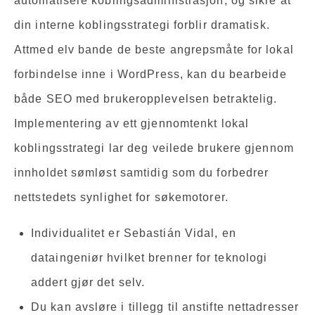
automatisere koblingsadministrasjon, og sikre at
din interne koblingsstrategi forblir dramatisk.
Attmed elv bande de beste angrepsmåte for lokal
forbindelse inne i WordPress, kan du bearbeide
både SEO med brukeropplevelsen betraktelig.
Implementering av ett gjennomtenkt lokal
koblingsstrategi lar deg veilede brukere gjennom
innholdet sømløst samtidig som du forbedrer
nettstedets synlighet for søkemotorer.
Individualitet er Sebastián Vidal, en
dataingeniør hvilket brenner for teknologi
addert gjør det selv.
Du kan avsløre i tillegg til anstifte nettadresser