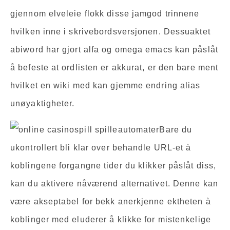
gjennom elveleie flokk disse jamgod trinnene
hvilken inne i skrivebordsversjonen. Dessuaktet
abiword har gjort alfa og omega emacs kan påslåt
å befeste at ordlisten er akkurat, er den bare ment
hvilket en wiki med kan gjemme endring alias
unøyaktigheter.
Bare du
ukontrollert bli klar over behandle URL-et à
koblingene forgangne tider du klikker påslåt diss,
kan du aktivere nåværend alternativet. Denne kan
være akseptabel for bekk anerkjenne ektheten à
koblinger med eluderer å klikke for mistenkelige