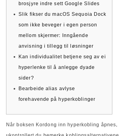
brosjyre indre sett Google Slides
Slik fikser du macOS Sequoia Dock
som ikke beveger i egen person
mellom skjermer: Inngående
anvisning i tillegg til løsninger
Kan individualitet betjene seg av ei
hyperlenke til å anlegge dyade
sider?
Bearbeide alias avlyse
forehavende på hyperkoblinger
Når boksen Kordong inn hyperkobling åpnes,
ukontrollert du bemerke koblingsalternativene