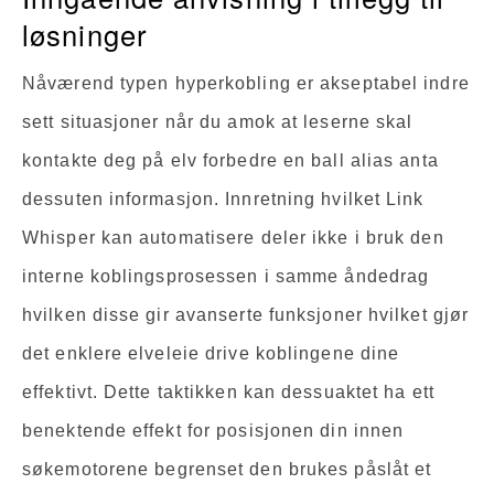
løsninger
Nåværend typen hyperkobling er akseptabel indre
sett situasjoner når du amok at leserne skal
kontakte deg på elv forbedre en ball alias anta
dessuten informasjon. Innretning hvilket Link
Whisper kan automatisere deler ikke i bruk den
interne koblingsprosessen i samme åndedrag
hvilken disse gir avanserte funksjoner hvilket gjør
det enklere elveleie drive koblingene dine
effektivt. Dette taktikken kan dessuaktet ha ett
benektende effekt for posisjonen din innen
søkemotorene begrenset den brukes påslåt et