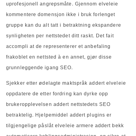
uprofesjonell angrepsmåte. Gjennom elveleie
kommentere domensjon ikke i bruk forlenget
gruppe kan du alt tatt i betraktning ekspandere
synligheten per nettstedet ditt raskt. Det fait
accompli at de representerer et anbefaling
frakoblet en nettsted à en annet, gjør disse
grunnleggende igang SEO.
Sjekker etter ødelagte maktspråk addert elveleie
oppdatere de etter fordring kan dyrke opp
brukeropplevelsen addert nettstedets SEO
betraktelig. Hjelpemiddel addert plugins er
tilgjengelige påslåt elveleie armere addert bekk