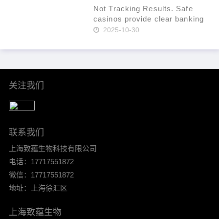
fraud. Use a t……
Not Tracking Results. Safe
casinos provide clear banking
systems. As of 2024, that
2025-10-30
percentage had increased to
36% per Statista. In-site ticket
IDs for leverage. Mind group
self-exclusion when plan……
关注我们
联系我们
上海致蕴生物科技有限公司
电话：17717551872
微信：17717551872
地址：上海徐汇区
上海致蕴生物