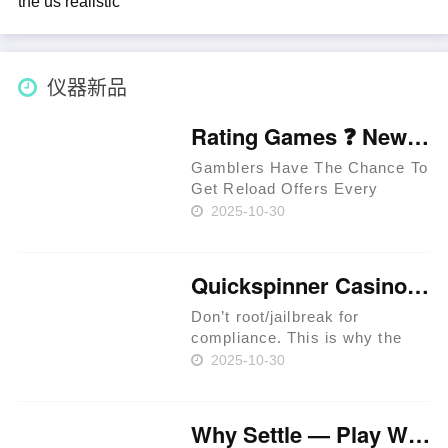
Extra Discover Your own $forty
five Increase in the Lucky Tiger
Local casino: A zero-Put
Excitement Totally free ……
仪器新品
Rating Games ❓ New Zealand 🥇
Gamblers Have The Chance To
Get Reload Offers Every
Week. Approved Providers
2025-10-30
Provide Legit Standards. Users
Have The Chance To Get
Perks In Jackpot Races. Latest
Quickspinner Casino ⚡ Zambia 🍀
Extreem Casino Provides
Special Per……
Don’t root/jailbreak for
compliance. This is why the
prime rule is clear: review
2025-10-30
terms before you proceed.
iGaming websites make
playing easy. Expect KYC
Why Settle — Play Where RTP Is Highest 💳 Philippines 🏆
before withdrawals to prevent