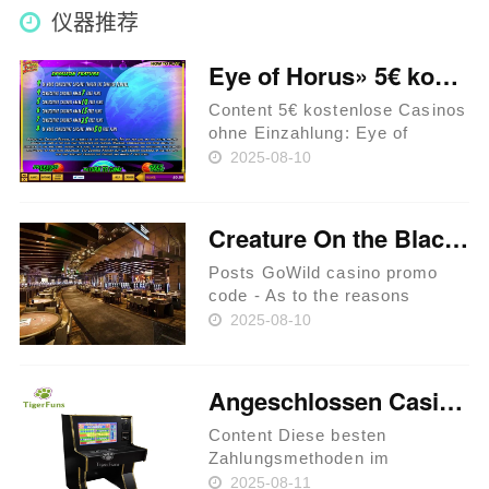
仪器推荐
Eye of Horus» 5€ kostenlose Casinos ohne Einzahlung Ein Automaten Klassiker inoffizieller mitarbeiter 150 Möglichkeiten Fruity Grooves Test 2025 big wins Willkommensbonus My Internetseite
Content 5€ kostenlose Casinos
ohne Einzahlung: Eye of
Horus» Ihr Automaten
2025-08-10
Klassiker inoffizieller
mitarbeiter 150 Chancen Fruity
Grooves Untersuchung 2025
Creature On the Black GoWild casino promo code Lagoon Position No deposit Incentive Codes 2025 #1
big wins Willkommensbonus
My Website Mak……
Posts GoWild casino promo
code - As to the reasons
doesn’t the video game
2025-08-10
performs? Far more NetEnt
Free Ports playing People who
enjoyed Creature from the
Angeschlossen Casinos unter einsatz von hoher Gewinnchance 2025 in Teutonia
Black colored Lagoon as well
as enjoyed ……
Content Diese besten
Zahlungsmethoden im
Erreichbar Kasino Kontrast
2025-08-11