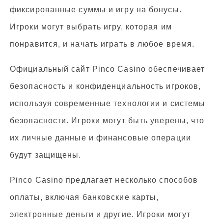
фиксированные суммы и игру на бонусы.
Игроки могут выбрать игру, которая им
понравится, и начать играть в любое время.
Официальный сайт Pinco Casino обеспечивает
безопасность и конфиденциальность игроков,
используя современные технологии и системы
безопасности. Игроки могут быть уверены, что
их личные данные и финансовые операции
будут защищены.
Pinco Casino предлагает несколько способов
оплаты, включая банковские карты,
электронные деньги и другие. Игроки могут