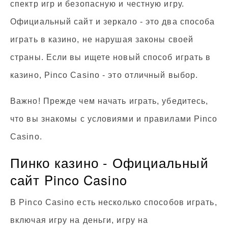
спектр игр и безопасную и честную игру.
Официальный сайт и зеркало - это два способа
играть в казино, не нарушая законы своей
страны. Если вы ищете новый способ играть в
казино, Pinco Casino - это отличный выбор.
Важно! Прежде чем начать играть, убедитесь,
что вы знакомы с условиями и правилами Pinco
Casino.
Пинко казино - Официальный
сайт Pinco Casino
В Pinco Casino есть несколько способов играть,
включая игру на деньги, игру на