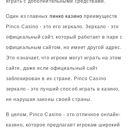
играть с дополнительными средствами.
Один из главных
пинко казино
преимуществ
Pinco Casino - это его зеркало. Зеркало - это
официальный сайт, который работает в паре с
официальным сайтом, но имеет другой адрес.
Это означает, что игроки могут играть на этом
сайте, даже если официальный сайт
заблокирован в их стране. Pinco Casino
зеркало - это лучший способ играть в казино,
не нарушая законы своей страны.
В целом, Pinco Casino - это отличное онлайн-
казино, которое предлагает игрокам широкий