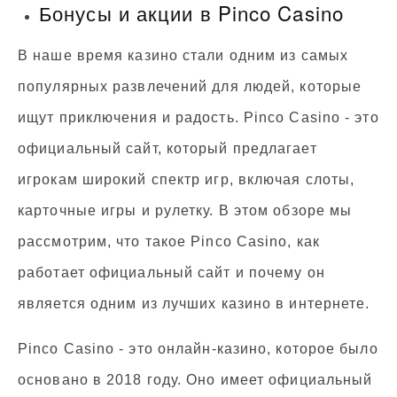
Бонусы и акции в Pinco Casino
В наше время казино стали одним из самых
популярных развлечений для людей, которые
ищут приключения и радость. Pinco Casino - это
официальный сайт, который предлагает
игрокам широкий спектр игр, включая слоты,
карточные игры и рулетку. В этом обзоре мы
рассмотрим, что такое Pinco Casino, как
работает официальный сайт и почему он
является одним из лучших казино в интернете.
Pinco Casino - это онлайн-казино, которое было
основано в 2018 году. Оно имеет официальный