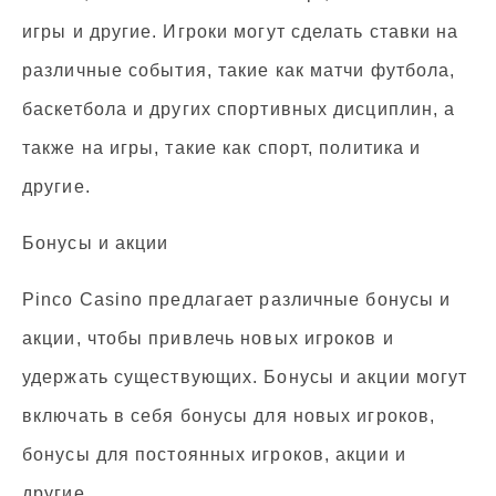
игры и другие. Игроки могут сделать ставки на
различные события, такие как матчи футбола,
баскетбола и других спортивных дисциплин, а
также на игры, такие как спорт, политика и
другие.
Бонусы и акции
Pinco Casino предлагает различные бонусы и
акции, чтобы привлечь новых игроков и
удержать существующих. Бонусы и акции могут
включать в себя бонусы для новых игроков,
бонусы для постоянных игроков, акции и
другие.