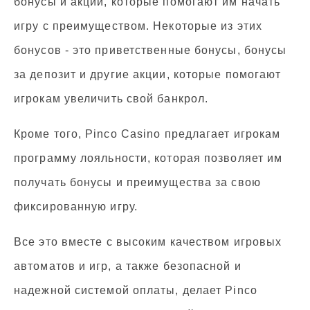
бонусы и акции, которые помогают им начать
игру с преимуществом. Некоторые из этих
бонусов - это приветственные бонусы, бонусы
за депозит и другие акции, которые помогают
игрокам увеличить свой банкрол.
Кроме того, Pinco Casino предлагает игрокам
программу лояльности, которая позволяет им
получать бонусы и преимущества за свою
фиксированную игру.
Все это вместе с высоким качеством игровых
автоматов и игр, а также безопасной и
надежной системой оплаты, делает Pinco