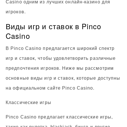
Casino одним из лучших онлайн-казино для
игроков.
Виды игр и ставок в Pinco
Casino
В Pinco Casino предлагается широкий спектр
игр и ставок, чтобы удовлетворить различные
предпочтения игроков. Ниже мы рассмотрим
основные виды игр и ставок, которые доступны
на официальном сайте Pinco Casino.
Классические игры
Pinco Casino предлагает классические игры,
такие как рулетка, blackjack, бинго и другие,