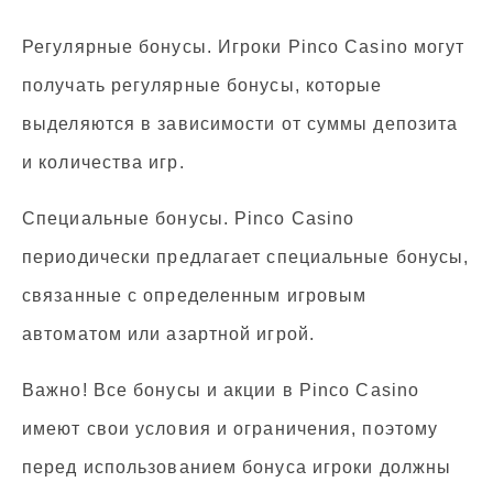
Регулярные бонусы. Игроки Pinco Casino могут
получать регулярные бонусы, которые
выделяются в зависимости от суммы депозита
и количества игр.
Специальные бонусы. Pinco Casino
периодически предлагает специальные бонусы,
связанные с определенным игровым
автоматом или азартной игрой.
Важно! Все бонусы и акции в Pinco Casino
имеют свои условия и ограничения, поэтому
перед использованием бонуса игроки должны