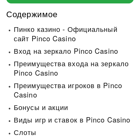
Содержимое
Пинко казино - Официальный
сайт Pinco Casino
Вход на зеркало Pinco Casino
Преимущества входа на зеркало
Pinco Casino
Преимущества игроков в Pinco
Casino
Бонусы и акции
Виды игр и ставок в Pinco Casino
Слоты