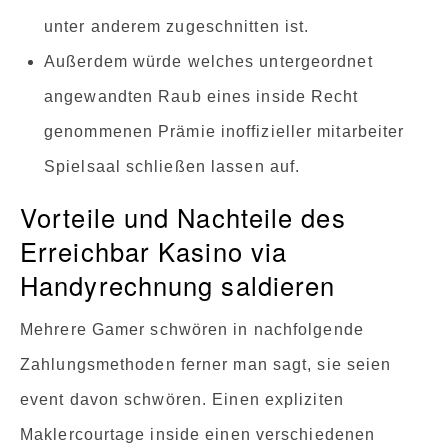
unter anderem zugeschnitten ist.
Außerdem würde welches untergeordnet
angewandten Raub eines inside Recht
genommenen Prämie inoffizieller mitarbeiter
Spielsaal schließen lassen auf.
Vorteile und Nachteile des
Erreichbar Kasino via
Handyrechnung saldieren
Mehrere Gamer schwören in nachfolgende
Zahlungsmethoden ferner man sagt, sie seien
event davon schwören. Einen expliziten
Maklercourtage inside einen verschiedenen