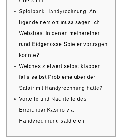
Übersicht
Spielbank Handyrechnung: An
irgendeinem ort muss sagen ich
Websites, in denen meinereiner
rund Eidgenosse Spieler vortragen
konnte?
Welches zielwert selbst klappen
falls selbst Probleme über der
Salair mit Handyrechnung hatte?
Vorteile und Nachteile des
Erreichbar Kasino via
Handyrechnung saldieren