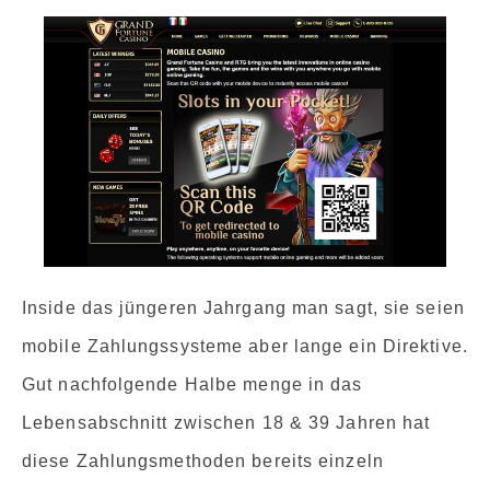
Inside das jüngeren Jahrgang man sagt, sie seien
mobile Zahlungssysteme aber lange ein Direktive.
Gut nachfolgende Halbe menge in das
Lebensabschnitt zwischen 18 & 39 Jahren hat
diese Zahlungsmethoden bereits einzeln