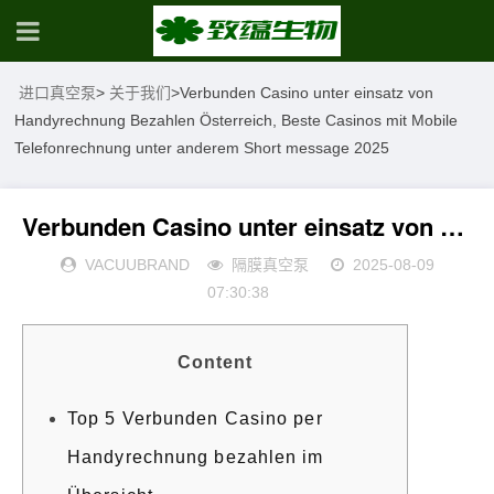
进口真空泵
>
关于我们
>
Verbunden Casino unter einsatz von
Handyrechnung Bezahlen Österreich, Beste Casinos mit Mobile
Telefonrechnung unter anderem Short message 2025
Verbunden Casino unter einsatz von Handyrechnung Bezahlen Österreich, Beste Casinos mit Mobile Telefonrechnung unter anderem Short message 2025
VACUUBRAND
隔膜真空泵
2025-08-09
07:30:38
Content
Top 5 Verbunden Casino per
Handyrechnung bezahlen im