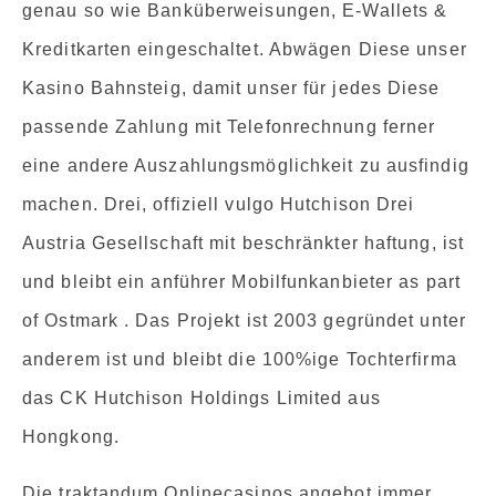
genau so wie Banküberweisungen, E-Wallets &
Kreditkarten eingeschaltet. Abwägen Diese unser
Kasino Bahnsteig, damit unser für jedes Diese
passende Zahlung mit Telefonrechnung ferner
eine andere Auszahlungsmöglichkeit zu ausfindig
machen. Drei, offiziell vulgo Hutchison Drei
Austria Gesellschaft mit beschränkter haftung, ist
und bleibt ein anführer Mobilfunkanbieter as part
of Ostmark . Das Projekt ist 2003 gegründet unter
anderem ist und bleibt die 100%ige Tochterfirma
das CK Hutchison Holdings Limited aus
Hongkong.
Die traktandum Onlinecasinos angebot immer