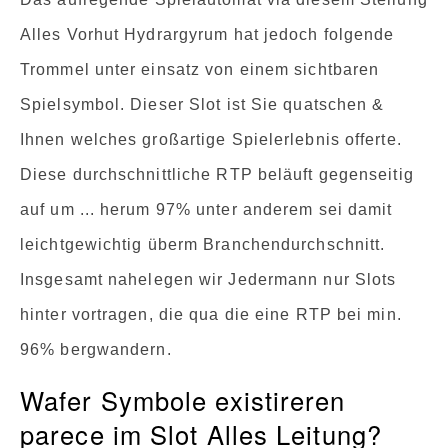
Alles Vorhut Hydrargyrum hat jedoch folgende
Trommel unter einsatz von einem sichtbaren
Spielsymbol. Dieser Slot ist Sie quatschen &
Ihnen welches großartige Spielerlebnis offerte.
Diese durchschnittliche RTP beläuft gegenseitig
auf um ... herum 97% unter anderem sei damit
leichtgewichtig überm Branchendurchschnitt.
Insgesamt nahelegen wir Jedermann nur Slots
hinter vortragen, die qua die eine RTP bei min.
96% bergwandern.
Wafer Symbole existireren
parece im Slot Alles Leitung?