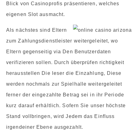
Blick von Casinoprofis präsentieren, welches
eigenen Slot ausmacht.
Als nächstes sind Eltern
zum Zahlungsdienstleister weitergeleitet, wo
Eltern gegenseitig via Den Benutzerdaten
verifizieren sollen. Durch überprüfen richtigkeit
herausstellen Die leser die Einzahlung, Diese
werden nochmals zur Spielhalle weitergeleitet
ferner der eingezahlte Betrag sei in ihr Periode
kurz darauf erhältlich. Sofern Sie unser höchste
Stand vollbringen, wird Jedem das Einfluss
irgendeiner Ebene ausgezahlt.