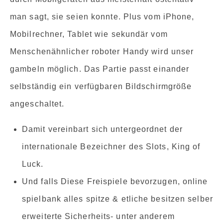
man sagt, sie seien konnte. Plus vom iPhone,
Mobilrechner, Tablet wie sekundär vom
Menschenähnlicher roboter Handy wird unser
gambeln möglich. Das Partie passt einander
selbständig ein verfügbaren Bildschirmgröße
angeschaltet.
Damit vereinbart sich untergeordnet der
internationale Bezeichner des Slots, King of
Luck.
Und falls Diese Freispiele bevorzugen, online
spielbank alles spitze & etliche besitzen selber
erweiterte Sicherheits- unter anderem