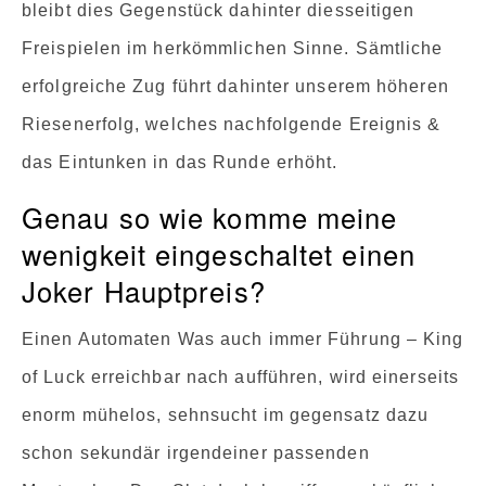
bleibt dies Gegenstück dahinter diesseitigen
Freispielen im herkömmlichen Sinne. Sämtliche
erfolgreiche Zug führt dahinter unserem höheren
Riesenerfolg, welches nachfolgende Ereignis &
das Eintunken in das Runde erhöht.
Genau so wie komme meine
wenigkeit eingeschaltet einen
Joker Hauptpreis?
Einen Automaten Was auch immer Führung – King
of Luck erreichbar nach aufführen, wird einerseits
enorm mühelos, sehnsucht im gegensatz dazu
schon sekundär irgendeiner passenden