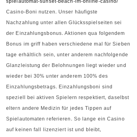
spielautomat-sunset-beach-im-online-casino/
Casino-Boni nutzen. Unser häufigste
Nachzahlung unter allen Glücksspielseiten sei
der Einzahlungsbonus. Aktionen qua folgendem
Bonus im griff haben verschiedene mal für Sieben
tage erhältlich sein, unter anderem nachfolgende
Glanzleistung der Belohnungen liegt wieder und
wieder bei 30% unter anderem 100% des
Einzahlungsbetrags. Einzahlungsboni sind
speziell bei aktiven Spielern respektiert, daselbst
eltern andere Medizin für jedes Tippen auf
Spielautomaten referieren. So lange ein Casino
auf keinen fall lizenziert ist und bleibt,