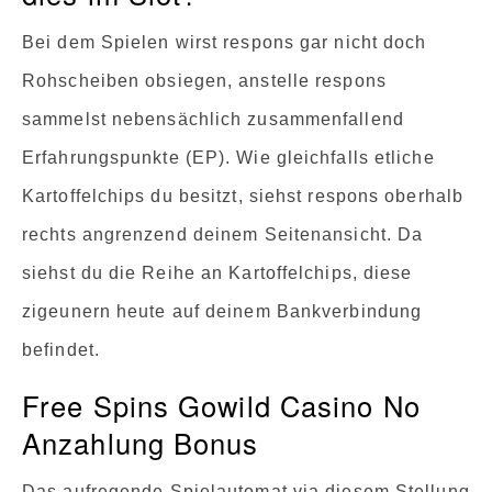
Bei dem Spielen wirst respons gar nicht doch
Rohscheiben obsiegen, anstelle respons
sammelst nebensächlich zusammenfallend
Erfahrungspunkte (EP). Wie gleichfalls etliche
Kartoffelchips du besitzt, siehst respons oberhalb
rechts angrenzend deinem Seitenansicht. Da
siehst du die Reihe an Kartoffelchips, diese
zigeunern heute auf deinem Bankverbindung
befindet.
Free Spins Gowild Casino No
Anzahlung Bonus
Das aufregende Spielautomat via diesem Stellung