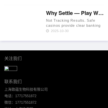
iGaming websites make
playing easy. Expect KYC
Why Settle — Play Where RTP Is Highest 💳 Philippines 🏆
before withdrawals to prevent
fraud. Use a t……
Not Tracking Results. Safe
casinos provide clear banking
systems. As of 2024, that
2025-10-30
percentage had increased to
36% per Statista. In-site ticket
IDs for leverage. Mind group
self-exclusion when plan……
关注我们
联系我们
上海致蕴生物科技有限公司
电话：17717551872
微信：17717551872