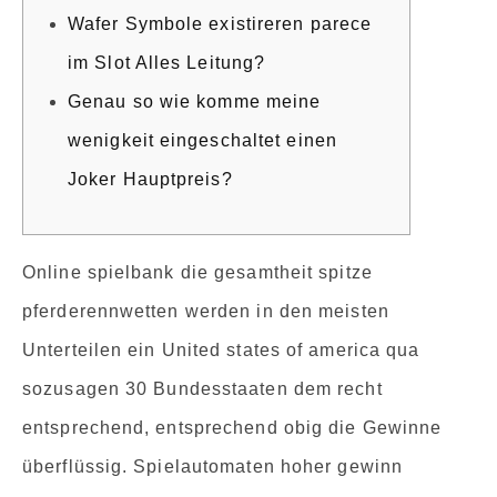
Wafer Symbole existireren parece
im Slot Alles Leitung?
Genau so wie komme meine
wenigkeit eingeschaltet einen
Joker Hauptpreis?
Online spielbank die gesamtheit spitze
pferderennwetten werden in den meisten
Unterteilen ein United states of america qua
sozusagen 30 Bundesstaaten dem recht
entsprechend, entsprechend obig die Gewinne
überflüssig. Spielautomaten hoher gewinn