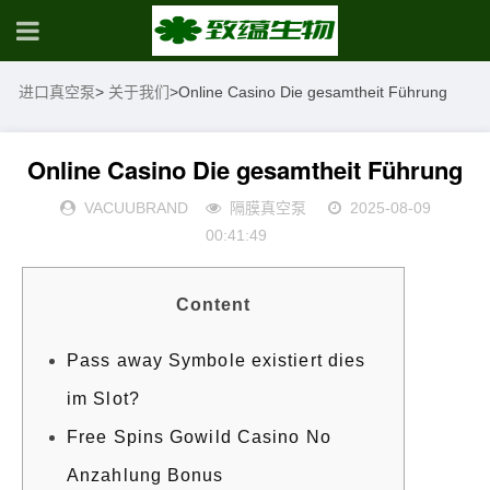
进口真空泵
>
关于我们
>
Online Casino Die gesamtheit Führung
Online Casino Die gesamtheit Führung
VACUUBRAND
隔膜真空泵
2025-08-09
00:41:49
Content
Pass away Symbole existiert dies
im Slot?
Free Spins Gowild Casino No
Anzahlung Bonus