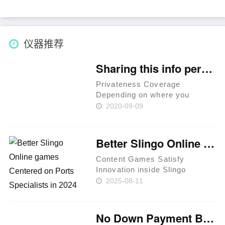
仪器推荐
Sharing this info permits us and our advertising partners to
Privateness Coverage
Depending on where you
reside, you might be entitled to
2020-09-09
empower a certified agent to
submit requests on your
behalf. We will require licensed
Better Slingo Online games Centered on Ports Specialists in 2024
agents to confirm their
identifica……
Content Games Satisfy
Innovation inside Slingo
Originals Game Studying
2025-08-11
Faces: Learning Says to in the
Cards Enjoy and you may
Beyond A knowledgeable Slingo
No Down Payment Bonus 2024 Keep Your Winnings At Aussie Casinos
Web sites – All of our Decision