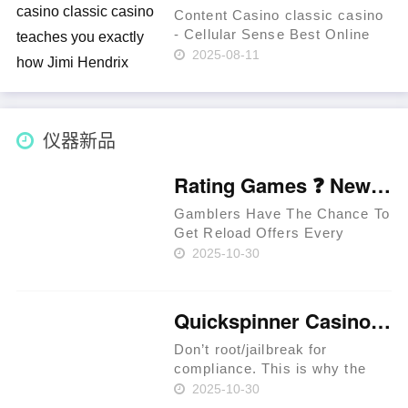
Content Casino classic casino
- Cellular Sense Best Online
game Studios Scream from
2025-08-11
Love Trip Taylor Silver Label
517e remark – “this is basically
the really sonically powerful
Taylor guitar We’ve……
仪器新品
Rating Games ❓ New Zealand 🥇
Gamblers Have The Chance To
Get Reload Offers Every
Week. Approved Providers
2025-10-30
Provide Legit Standards. Users
Have The Chance To Get
Perks In Jackpot Races. Latest
Quickspinner Casino ⚡ Zambia 🍀
Extreem Casino Provides
Special Per……
Don’t root/jailbreak for
compliance. This is why the
prime rule is clear: review
2025-10-30
terms before you proceed.