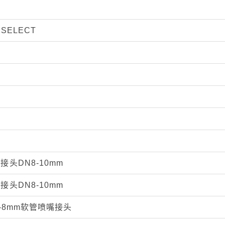
·SELECT
接头DN8-10mm
接头DN8-10mm
6-8mm软管喷嘴接头