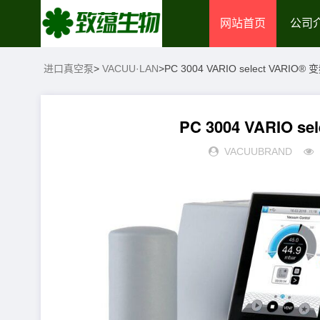
网站首页
公司
进口真空泵
>
VACUU·LAN
>
PC 3004 VARIO select VAR
PC 3004 VARIO 
VACUUBRAND