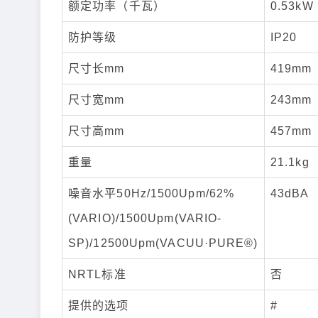
额定功率（千瓦）
0.53kW
防护等级
IP20
尺寸长mm
419mm
尺寸宽mm
243mm
尺寸高mm
457mm
重量
21.1kg
噪音水平50Hz/1500Upm/62%
43dBA
(VARIO)/1500Upm(VARIO-
SP)/12500Upm(VACUU·PURE®)
NRTL标准
否
提供的选项
#