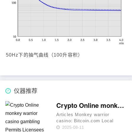
50Hz下的抽气曲线（100升容积）
仪器推荐
Crypto Online monkey warrior casino gambling Permits Licensees Middle
Articles Monkey warrior
casino: Bitcoin.com Local
casino Tobique vs. Anjouan
2025-08-11