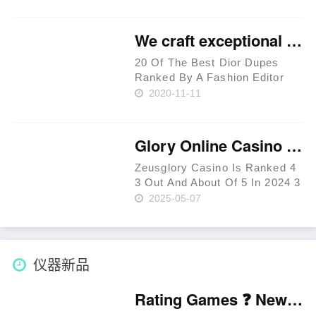
Öffnungszeiten Eye of Horus
Cheats Spielautomaten-
Rezension Treueprogramm
We craft exceptional replicas with precision to reflect the
Free Spins Salle de jeu
Durchmesser eines
20 Of The Best Dior Dupes
kreises’arg……
Ranked By A Fashion Editor
This handbag is made from
2020-11-11
100% pure leather and is
designed to be a functional
accessory. The insides are
Glory Online Casino Online In Bangladesh"
compartmentalized into 2
primary pocke……
Zeusglory Casino Is Ranked 4
3 Out And About Of 5 In 2024 3
Bonuses Content Player
2025-05-07
Complaints About Zeusglory
Casino Privacy In Addition To
Security Glory Casino Live
Seller Games Withdrawal
仪器新品
Metho……
Rating Games ❓ New Zealand 🥇