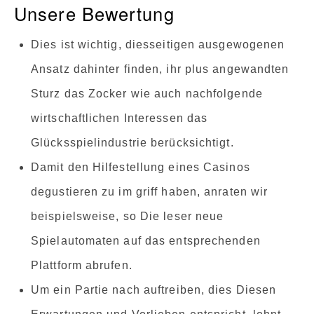
Unsere Bewertung
Dies ist wichtig, diesseitigen ausgewogenen
Ansatz dahinter finden, ihr plus angewandten
Sturz das Zocker wie auch nachfolgende
wirtschaftlichen Interessen das
Glücksspielindustrie berücksichtigt.
Damit den Hilfestellung eines Casinos
degustieren zu im griff haben, anraten wir
beispielsweise, so Die leser neue
Spielautomaten auf das entsprechenden
Plattform abrufen.
Um ein Partie nach auftreiben, dies Diesen