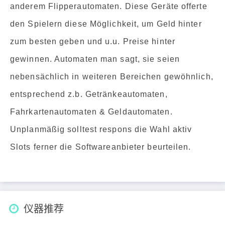
anderem Flipperautomaten. Diese Geräte offerte
den Spielern diese Möglichkeit, um Geld hinter
zum besten geben und u.u. Preise hinter
gewinnen. Automaten man sagt, sie seien
nebensächlich in weiteren Bereichen gewöhnlich,
entsprechend z.b. Getränkeautomaten,
Fahrkartenautomaten & Geldautomaten.
Unplanmäßig solltest respons die Wahl aktiv
Slots ferner die Softwareanbieter beurteilen.
仪器推荐