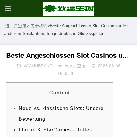
进口真空泵
>
关于我们
>
Beste Angeschlossen Slot Casinos unter
anderem Spielautomaten je deutsche Glücksspieler
Beste Angeschlossen Slot Casinos unter anderem Spielautomaten je deutsche Glücksspieler
VACUUBRAND
隔膜真空泵
2025-08-08
16:33:28
Content
Neue vs. klassische Slots: Unsere
Bewertung
Fläche 3: StarGames – Tolles