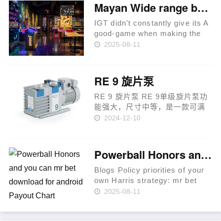
starred Increase Brothers in
Mayan Wide range because of the Mascot Gaming Demonstration Enjoy 100 percent free Slot Video no deposit bonus railroad game
addition to liked Columbus
C……
IGT didn’t constantly give its A
good-game when making the
brand new Mayan Wealth
2025-08-11
position, as they don't have
any creativity. As well as the
incentive 100 percent free
RE 9 旋片泵
revolves don’t really create
……
RE 9 旋片泵 RE 9单级旋片泵功
能强大，尺寸中等，是一款可满
足较大抽速要求的实验室和工业
2024-12-10
的理想解决方案。 典型的应用有
冻干、中真空蒸馏、真空干燥
箱、容腔快速排气及抽取大量蒸
Powerball Honors and you can mr bet download for android Payout Chart
汽。 RE 9 旋片泵特点 在接近
JX……
Blogs Policy priorities of your
own Harris strategy: mr bet
download for android
2025-08-11
Opportunities Calculator
Algorithm of Probability of