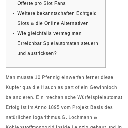
Offerte pro Slot Fans
Weitere bekanntschaften Echtgeld
Slots & die Online Alternativen
Wie gleichfalls vermag man
Erreichbar Spielautomaten steuern
und austricksen?
Man musste 10 Pfennig einwerfen ferner diese
Kupfer qua die Hauch as part of ein Gewinnloch
balancieren. Ein mechanische Würfelspielautomat
Erfolg ist im Anno 1895 vom Projekt Basis des
natürlichen logarithmus.G. Lochmann &
Kohlenstoffmonooxid inside Leipzig gebaut und in