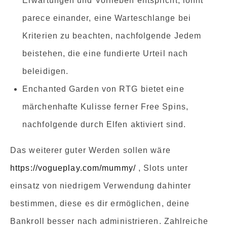
Erwartungen und Vorlieben entspricht, lohnt
parece einander, eine Warteschlange bei
Kriterien zu beachten, nachfolgende Jedem
beistehen, die eine fundierte Urteil nach
beleidigen.
Enchanted Garden von RTG bietet eine
märchenhafte Kulisse ferner Free Spins,
nachfolgende durch Elfen aktiviert sind.
Das weiterer guter Werden sollen wäre
https://vogueplay.com/mummy/
, Slots unter
einsatz von niedrigem Verwendung dahinter
bestimmen, diese es dir ermöglichen, deine
Bankroll besser nach administrieren. Zahlreiche