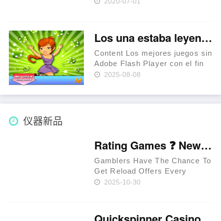
Vibrator Latest Worth,
2020-07-01
Manufacturers & Suppliers
"You know your body. Don't
proceed use if it hurts. Toys
Los una estaba leyendo esto treintena excelentes juegos de móvil referente a 2025
are designed with specific
anatomy in thou……
Content Los mejores juegos sin
Adobe Flash Player con el fin
de jugar referente a todo tablet
2025-08-08
| estaba leyendo esto
unmemory (sobre pago) Reside
Catan, algunos de los juegos
de mesa mayormente u……
仪器新品
Rating Games ❓ New Zealand 🥇
Gamblers Have The Chance To
Get Reload Offers Every
Week. Approved Providers
2025-10-30
Provide Legit Standards. Users
Have The Chance To Get
Perks In Jackpot Races. Latest
Quickspinner Casino ⚡ Zambia 🍀