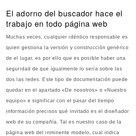
El adorno del buscador hace el
trabajo en todo página web
Muchas veces, cualquier idéntico responsable es
quien gestiona la versión y construcción genérico
de el lugar, es por ello que es posible haber una
seguridad de que igualmente lo serí­a sobre las
dos las redes. Este tipo de documentación puede
quedar en el apartado «De nosotros» o «Nuestro
equipo» e significar con el pasar del tiempo
información precisos qué invitado es el diseñador
web de su compañía. Tal es nuestro caso de la
página web del inminente modelo, cual indica