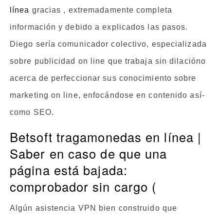
línea
gracias , extremadamente completa
información y debido a explicados las pasos.
Diego serí­a comunicador colectivo, especializada
sobre publicidad on line que trabaja sin dilacióno
acerca de perfeccionar sus conocimiento sobre
marketing on line, enfocándose en contenido así­
como SEO.
Betsoft tragamonedas en línea |
Saber en caso de que una
página está bajada:
comprobador sin cargo (
Algún asistencia VPN bien construido que