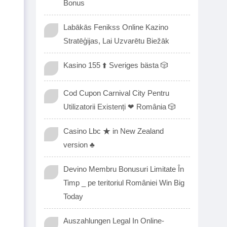
Bonus
Labākās Fenikss Online Kazino
Stratēģijas, Lai Uzvarētu Biežāk
Kasino 155 ⬆️ Sveriges bästa 🎲
Cod Cupon Carnival City Pentru
Utilizatorii Existenți ❤ România 🎲
Casino Lbc ★ in New Zealand
version ♣️
Devino Membru Bonusuri Limitate În
Timp _ pe teritoriul României Win Big
Today
Auszahlungen Legal In Online-