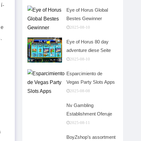
Spielautomaten
í­
Eye of Horus Global
meldungen
Bestes Gewinner
Verbunden Kasino Hugo
de
2025-08-10
casino-App-Download
.
Eye of Horus 80 day
für Android player, Jetzt
adventure diese Seite
umsetzbar wiedergeben
hd Bonusspiel 50
2025-08-10
Freispiele exklusive
Esparcimiento de
Einzahlung Neuartig
Vegas Party Slots Apps
acerca Juega las
2025-08-08
tragamonedas en línea
Nv Gambling
por dinero real de
o
Establishment Oferuje
Google Play
Najlepszy Reward
2025-08-11
Powitalny Na Rynku!
a
BoyZshop’s assortment