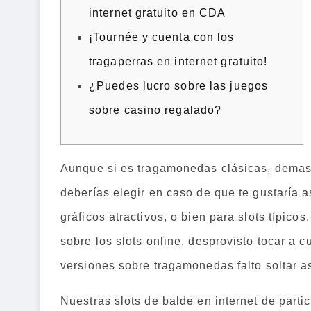
internet gratuito en CDA
¡Tournée y cuenta con los
tragaperras en internet gratuito!
¿Puedes lucro sobre las juegos
sobre casino regalado?
Aunque si es tragamonedas clásicas, demas
deberías elegir en caso de que te gustaría
gráficos atractivos, o bien para slots tí­pic
sobre los slots online, desprovisto tocar a c
versiones sobre tragamonedas falto soltar a
Nuestras slots de balde en internet de partic