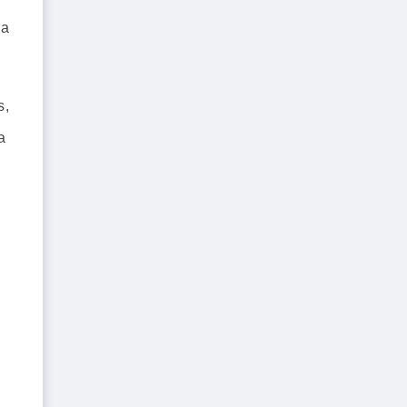
ca
s,
a