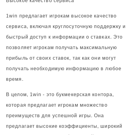
Высокое качество сервиса
1win предлагает игрокам высокое качество
сервиса, включая круглосуточную поддержку и
быстрый доступ к информации о ставках. Это
позволяет игрокам получать максимальную
прибыль от своих ставок, так как они могут
получать необходимую информацию в любое
время.
В целом, 1win - это букмекерская контора,
которая предлагает игрокам множество
преимуществ для успешной игры. Она
предлагает высокие коэффициенты, широкий