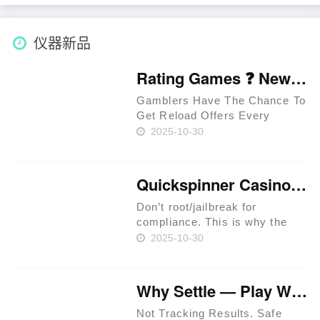
lahko igralci napovedujejo
rezultate, rezultati niso
povezani. Aplikacije za stave
仪器新品
……
Rating Games ❓ New Zealand 🥇
Gamblers Have The Chance To
Get Reload Offers Every
Week. Approved Providers
2025-10-30
Provide Legit Standards. Users
Have The Chance To Get
Perks In Jackpot Races. Latest
Quickspinner Casino ⚡ Zambia 🍀
Extreem Casino Provides
Special Per……
Don’t root/jailbreak for
compliance. This is why the
prime rule is clear: review
2025-10-30
terms before you proceed.
iGaming websites make
playing easy. Expect KYC
Why Settle — Play Where RTP Is Highest 💳 Philippines 🏆
before withdrawals to prevent
fraud. Use a t……
Not Tracking Results. Safe