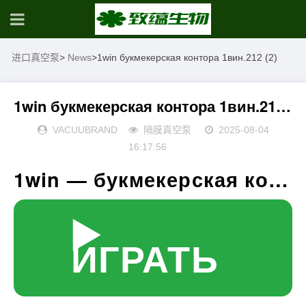
进口真空泵
>
News
>
1win букмекерская контора 1вин.212 (2)
1win букмекерская контора 1вин.212 (2)
VACUUBRAND
隔膜真空泵
2025-08-04
16:17:56
1win — букмекерская контора 1вин
▶️
ИГРАТЬ