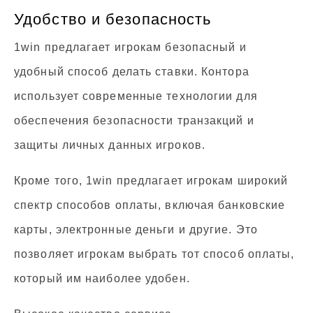
Удобство и безопасность
1win предлагает игрокам безопасный и
удобный способ делать ставки. Контора
использует современные технологии для
обеспечения безопасности транзакций и
защиты личных данных игроков.
Кроме того, 1win предлагает игрокам широкий
спектр способов оплаты, включая банковские
карты, электронные деньги и другие. Это
позволяет игрокам выбрать тот способ оплаты,
который им наиболее удобен.