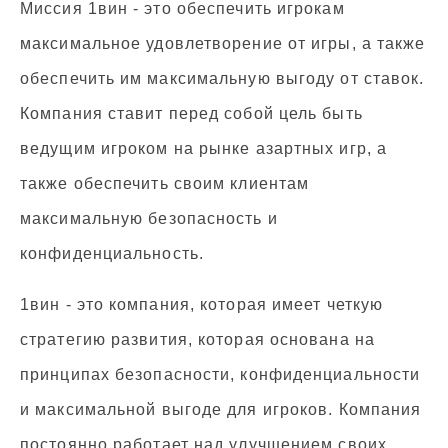
Миссия 1вин - это обеспечить игрокам
максимальное удовлетворение от игры, а также
обеспечить им максимальную выгоду от ставок.
Компания ставит перед собой цель быть
ведущим игроком на рынке азартных игр, а
также обеспечить своим клиентам
максимальную безопасность и
конфиденциальность.
1вин - это компания, которая имеет четкую
стратегию развития, которая основана на
принципах безопасности, конфиденциальности
и максимальной выгоде для игроков. Компания
постоянно работает над улучшением своих