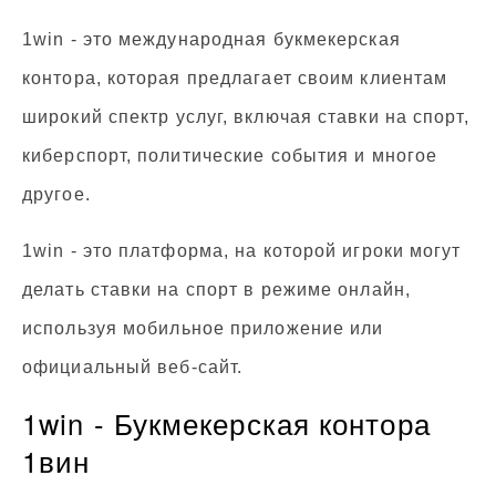
1win - это международная букмекерская
контора, которая предлагает своим клиентам
широкий спектр услуг, включая ставки на спорт,
киберспорт, политические события и многое
другое.
1win - это платформа, на которой игроки могут
делать ставки на спорт в режиме онлайн,
используя мобильное приложение или
официальный веб-сайт.
1win - Букмекерская контора
1вин