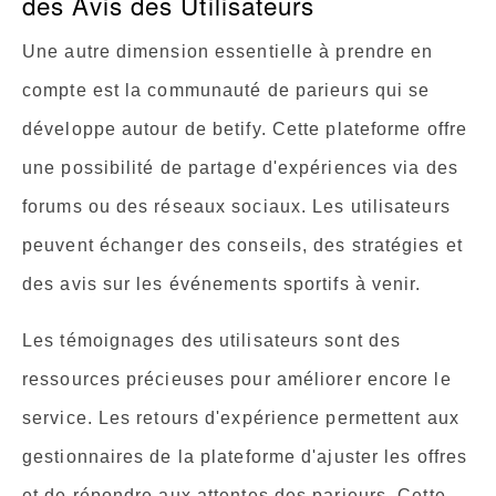
des Avis des Utilisateurs
Une autre dimension essentielle à prendre en
compte est la communauté de parieurs qui se
développe autour de betify. Cette plateforme offre
une possibilité de partage d'expériences via des
forums ou des réseaux sociaux. Les utilisateurs
peuvent échanger des conseils, des stratégies et
des avis sur les événements sportifs à venir.
Les témoignages des utilisateurs sont des
ressources précieuses pour améliorer encore le
service. Les retours d'expérience permettent aux
gestionnaires de la plateforme d'ajuster les offres
et de répondre aux attentes des parieurs. Cette