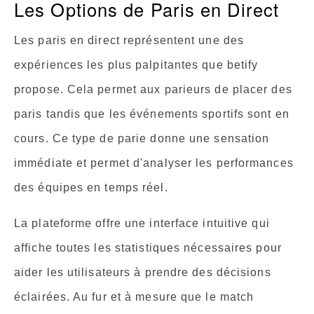
Les Options de Paris en Direct
Les paris en direct représentent une des
expériences les plus palpitantes que betify
propose. Cela permet aux parieurs de placer des
paris tandis que les événements sportifs sont en
cours. Ce type de parie donne une sensation
immédiate et permet d'analyser les performances
des équipes en temps réel.
La plateforme offre une interface intuitive qui
affiche toutes les statistiques nécessaires pour
aider les utilisateurs à prendre des décisions
éclairées. Au fur et à mesure que le match