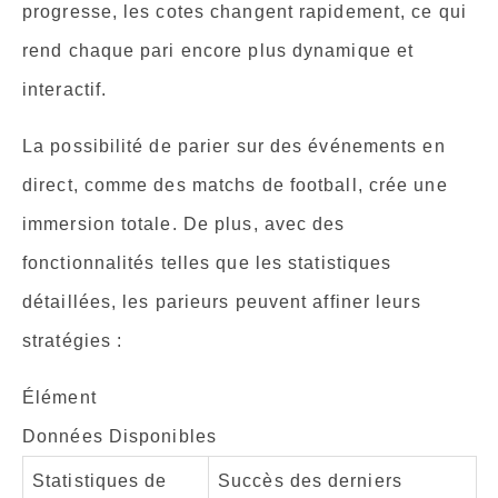
progresse, les cotes changent rapidement, ce qui
rend chaque pari encore plus dynamique et
interactif.
La possibilité de parier sur des événements en
direct, comme des matchs de football, crée une
immersion totale. De plus, avec des
fonctionnalités telles que les statistiques
détaillées, les parieurs peuvent affiner leurs
stratégies :
Élément
Données Disponibles
Statistiques de
Succès des derniers