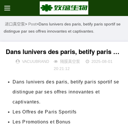
进口真空泵
>
Post
>
Dans lunivers des paris, betify paris sportif se
distingue par ses offres innovantes et captivantes.
Dans lunivers des paris, betify paris sportif se distingue par ses offres innovantes et captivantes.
VACUUBRAND
隔膜真空泵
2025-08-01
20:21:12
Dans lunivers des paris, betify paris sportif se
distingue par ses offres innovantes et
captivantes.
Les Offres de Paris Sportifs
Les Promotions et Bonus