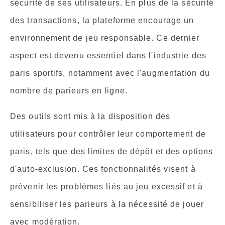
sécurité de ses utilisateurs. En plus de la sécurité
des transactions, la plateforme encourage un
environnement de jeu responsable. Ce dernier
aspect est devenu essentiel dans l'industrie des
paris sportifs, notamment avec l'augmentation du
nombre de parieurs en ligne.
Des outils sont mis à la disposition des
utilisateurs pour contrôler leur comportement de
paris, tels que des limites de dépôt et des options
d'auto-exclusion. Ces fonctionnalités visent à
prévenir les problèmes liés au jeu excessif et à
sensibiliser les parieurs à la nécessité de jouer
avec modération.