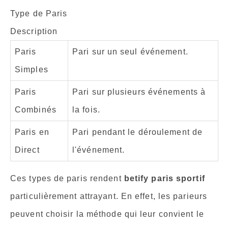
Type de Paris
Description
Paris
Pari sur un seul événement.
Simples
Paris
Pari sur plusieurs événements à
Combinés
la fois.
Paris en
Pari pendant le déroulement de
Direct
l'événement.
Ces types de paris rendent
betify paris sportif
particulièrement attrayant. En effet, les parieurs
peuvent choisir la méthode qui leur convient le