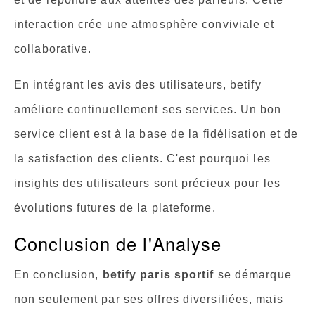
interaction crée une atmosphère conviviale et
collaborative.
En intégrant les avis des utilisateurs, betify
améliore continuellement ses services. Un bon
service client est à la base de la fidélisation et de
la satisfaction des clients. C'est pourquoi les
insights des utilisateurs sont précieux pour les
évolutions futures de la plateforme.
Conclusion de l'Analyse
En conclusion,
betify paris sportif
se démarque
non seulement par ses offres diversifiées, mais