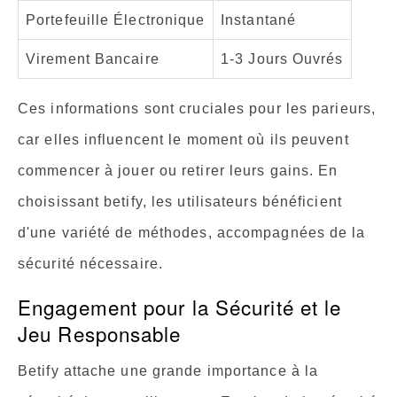
Portefeuille Électronique
Instantané
Virement Bancaire
1-3 Jours Ouvrés
Ces informations sont cruciales pour les parieurs,
car elles influencent le moment où ils peuvent
commencer à jouer ou retirer leurs gains. En
choisissant betify, les utilisateurs bénéficient
d'une variété de méthodes, accompagnées de la
sécurité nécessaire.
Engagement pour la Sécurité et le
Jeu Responsable
Betify attache une grande importance à la