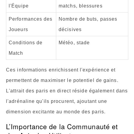
l'Équipe
matchs, blessures
Performances des
Nombre de buts, passes
Joueurs
décisives
Conditions de
Météo, stade
Match
Ces informations enrichissent l'expérience et
permettent de maximiser le potentiel de gains.
L'attrait des paris en direct réside également dans
l'adrénaline qu'ils procurent, ajoutant une
dimension excitante au monde des paris.
L’Importance de la Communauté et