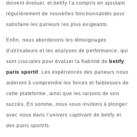
doivent évoluer, et betify l'a compris en ajoutant
régulièrement de nouvelles fonctionnalités pour
satisfaire les parieurs les plus exigeants.
Enfin, nous aborderons les témoignages
d'utilisateurs et les analyses de performance, qui
sont cruciales pour évaluer la fiabilité de
betify
paris sportif
. Les expériences des parieurs nous
aideront à comprendre les forces et faiblesses de
cette plateforme, ainsi que les raisons de son
succès. En somme, nous vous invitons à plonger
avec nous dans l'univers captivant de betify et
des paris sportifs.