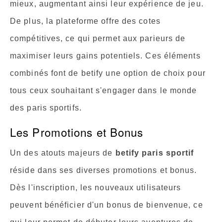
mieux, augmentant ainsi leur expérience de jeu.
De plus, la plateforme offre des cotes
compétitives, ce qui permet aux parieurs de
maximiser leurs gains potentiels. Ces éléments
combinés font de betify une option de choix pour
tous ceux souhaitant s'engager dans le monde
des paris sportifs.
Les Promotions et Bonus
Un des atouts majeurs de
betify paris sportif
réside dans ses diverses promotions et bonus.
Dès l'inscription, les nouveaux utilisateurs
peuvent bénéficier d'un bonus de bienvenue, ce