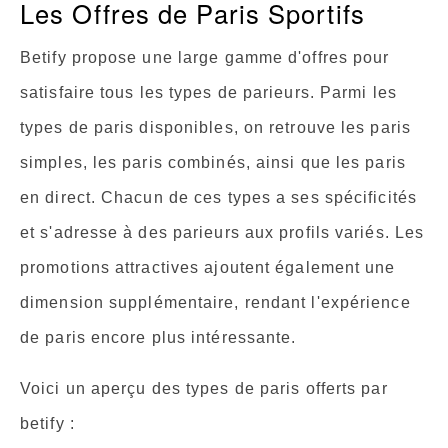
Les Offres de Paris Sportifs
Betify propose une large gamme d'offres pour
satisfaire tous les types de parieurs. Parmi les
types de paris disponibles, on retrouve les paris
simples, les paris combinés, ainsi que les paris
en direct. Chacun de ces types a ses spécificités
et s'adresse à des parieurs aux profils variés. Les
promotions attractives ajoutent également une
dimension supplémentaire, rendant l'expérience
de paris encore plus intéressante.
Voici un aperçu des types de paris offerts par
betify :