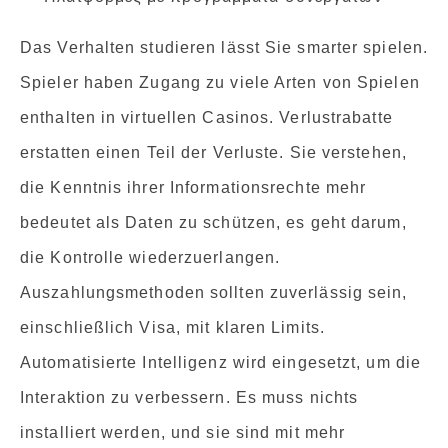
Das Verhalten studieren lässt Sie smarter spielen.
Spieler haben Zugang zu viele Arten von Spielen
enthalten in virtuellen Casinos. Verlustrabatte
erstatten einen Teil der Verluste. Sie verstehen,
die Kenntnis ihrer Informationsrechte mehr
bedeutet als Daten zu schützen, es geht darum,
die Kontrolle wiederzuerlangen.
Auszahlungsmethoden sollten zuverlässig sein,
einschließlich Visa, mit klaren Limits.
Automatisierte Intelligenz wird eingesetzt, um die
Interaktion zu verbessern. Es muss nichts
installiert werden, und sie sind mit mehr