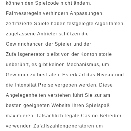
können den Spielcode nicht ändern,
Fairnessregeln verhindern Anpassungen,
zertifizierte Spiele haben festgelegte Algorithmen,
zugelassene Anbieter schützen die
Gewinnchancen der Spieler und der
Zufallsgenerator bleibt von der Kontohistorie
unberührt, es gibt keinen Mechanismus, um
Gewinner zu bestrafen. Es erklärt das Niveau und
die Intensität Preise vergeben werden. Diese
Angelegenheiten verstehen führt Sie zur am
besten geeigneten Website Ihren Spielspaß
maximieren. Tatsächlich legale Casino-Betreiber
verwenden Zufallszahlengeneratoren um