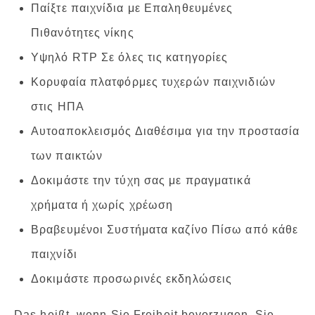
Παίξτε παιχνίδια με Επαληθευμένες
Πιθανότητες νίκης
Υψηλό RTP Σε όλες τις κατηγορίες
Κορυφαία πλατφόρμες τυχερών παιχνιδιών
στις ΗΠΑ
Αυτοαποκλεισμός Διαθέσιμα για την προστασία
των παικτών
Δοκιμάστε την τύχη σας με πραγματικά
χρήματα ή χωρίς χρέωση
Βραβευμένοι Συστήματα καζίνο Πίσω από κάθε
παιχνίδι
Δοκιμάστε προσωρινές εκδηλώσεις
Das heißt, wenn Sie Freiheit bevorzugen, Sie