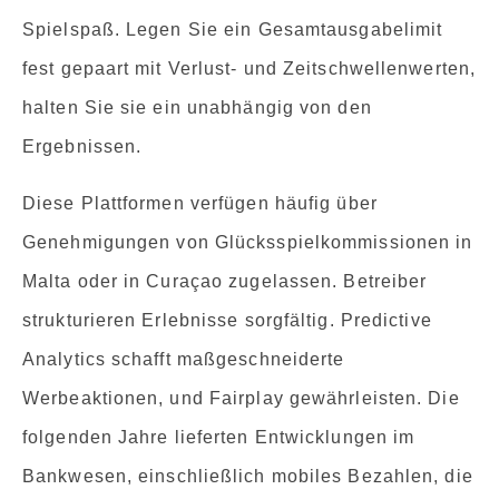
Spielspaß. Legen Sie ein Gesamtausgabelimit
fest gepaart mit Verlust- und Zeitschwellenwerten,
halten Sie sie ein unabhängig von den
Ergebnissen.
Diese Plattformen verfügen häufig über
Genehmigungen von Glücksspielkommissionen in
Malta oder in Curaçao zugelassen. Betreiber
strukturieren Erlebnisse sorgfältig. Predictive
Analytics schafft maßgeschneiderte
Werbeaktionen, und Fairplay gewährleisten. Die
folgenden Jahre lieferten Entwicklungen im
Bankwesen, einschließlich mobiles Bezahlen, die