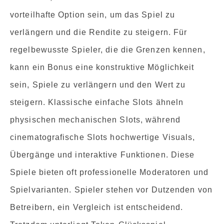
vorteilhafte Option sein, um das Spiel zu
verlängern und die Rendite zu steigern. Für
regelbewusste Spieler, die die Grenzen kennen,
kann ein Bonus eine konstruktive Möglichkeit
sein, Spiele zu verlängern und den Wert zu
steigern. Klassische einfache Slots ähneln
physischen mechanischen Slots, während
cinematografische Slots hochwertige Visuals,
Übergänge und interaktive Funktionen. Diese
Spiele bieten oft professionelle Moderatoren und
Spielvarianten. Spieler stehen vor Dutzenden von
Betreibern, ein Vergleich ist entscheidend.