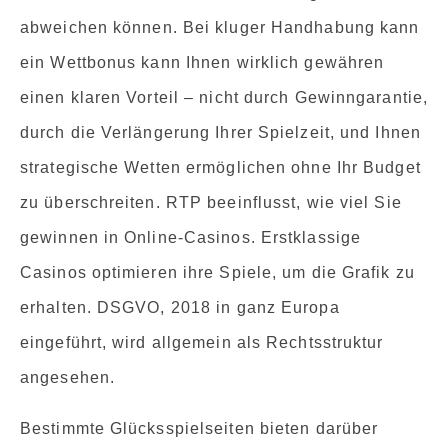
abweichen können. Bei kluger Handhabung kann
ein Wettbonus kann Ihnen wirklich gewähren
einen klaren Vorteil – nicht durch Gewinngarantie,
durch die Verlängerung Ihrer Spielzeit, und Ihnen
strategische Wetten ermöglichen ohne Ihr Budget
zu überschreiten. RTP beeinflusst, wie viel Sie
gewinnen in Online-Casinos. Erstklassige
Casinos optimieren ihre Spiele, um die Grafik zu
erhalten. DSGVO, 2018 in ganz Europa
eingeführt, wird allgemein als Rechtsstruktur
angesehen.
Bestimmte Glücksspielseiten bieten darüber