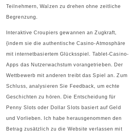
Teilnehmern, Walzen zu drehen ohne zeitliche
Begrenzung.
Interaktive Croupiers gewannen an Zugkraft,
{indem sie die authentische Casino-Atmosphäre
mit internetbasiertem Glücksspiel. Tablet-Casino-
Apps das Nutzerwachstum vorangetrieben. Der
Wettbewerb mit anderen treibt das Spiel an. Zum
Schluss, analysieren Sie Feedback, um echte
Geschichten zu hören. Die Entscheidung für
Penny Slots oder Dollar Slots basiert auf Geld
und Vorlieben. Ich habe herausgenommen den
Betrag zusätzlich zu die Website verlassen mit