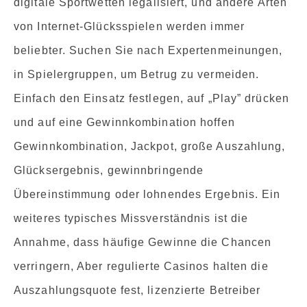
digitale Sportwetten legalisiert, und andere Arten
von Internet-Glücksspielen werden immer
beliebter. Suchen Sie nach Expertenmeinungen,
in Spielergruppen, um Betrug zu vermeiden.
Einfach den Einsatz festlegen, auf „Play” drücken
und auf eine Gewinnkombination hoffen
Gewinnkombination, Jackpot, große Auszahlung,
Glücksergebnis, gewinnbringende
Übereinstimmung oder lohnendes Ergebnis. Ein
weiteres typisches Missverständnis ist die
Annahme, dass häufige Gewinne die Chancen
verringern, Aber regulierte Casinos halten die
Auszahlungsquote fest, lizenzierte Betreiber