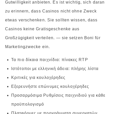
Gutwilligkeit anbieten. Es ist wichtig, sich daran
zu erinnern, dass Casinos nicht ohne Zweck
etwas verschenken. Sie sollten wissen, dass
Casinos keine Gratisgeschenke aus
Großzügigkeit verteilen. — sie setzen Boni für
Marketingzwecke ein.
Τα πιο δίκαια παιχνίδια: πίνακες RTP
Ιστότοποι με ελληνική άδεια: πλήρης λίστα
Κριτικές για κουλοχέρηδες
Εξερευνήστε επώνυμες κουλοχέρηδες
Προσαρμόσιμα Ρυθμίσεις παιχνιδιού για κάθε
προϋπολογισμό
Πλατφόρμες με προγράμματα συνεργατών