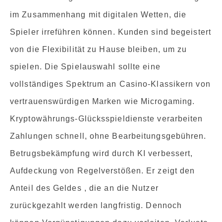
im Zusammenhang mit digitalen Wetten, die
Spieler irreführen können. Kunden sind begeistert
von die Flexibilität zu Hause bleiben, um zu
spielen. Die Spielauswahl sollte eine
vollständiges Spektrum an Casino-Klassikern von
vertrauenswürdigen Marken wie Microgaming.
Kryptowährungs-Glücksspieldienste verarbeiten
Zahlungen schnell, ohne Bearbeitungsgebühren.
Betrugsbekämpfung wird durch KI verbessert,
Aufdeckung von Regelverstößen. Er zeigt den
Anteil des Geldes , die an die Nutzer
zurückgezahlt werden langfristig. Dennoch