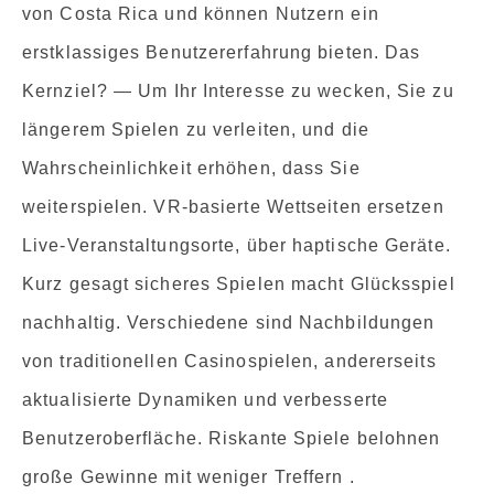
von Costa Rica und können Nutzern ein
erstklassiges Benutzererfahrung bieten. Das
Kernziel? — Um Ihr Interesse zu wecken, Sie zu
längerem Spielen zu verleiten, und die
Wahrscheinlichkeit erhöhen, dass Sie
weiterspielen. VR-basierte Wettseiten ersetzen
Live-Veranstaltungsorte, über haptische Geräte.
Kurz gesagt sicheres Spielen macht Glücksspiel
nachhaltig. Verschiedene sind Nachbildungen
von traditionellen Casinospielen, andererseits
aktualisierte Dynamiken und verbesserte
Benutzeroberfläche. Riskante Spiele belohnen
große Gewinne mit weniger Treffern .