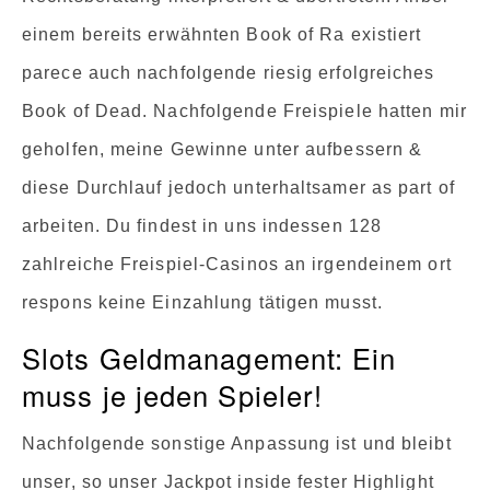
einem bereits erwähnten Book of Ra existiert
parece auch nachfolgende riesig erfolgreiches
Book of Dead. Nachfolgende Freispiele hatten mir
geholfen, meine Gewinne unter aufbessern &
diese Durchlauf jedoch unterhaltsamer as part of
arbeiten. Du findest in uns indessen 128
zahlreiche Freispiel-Casinos an irgendeinem ort
respons keine Einzahlung tätigen musst.
Slots Geldmanagement: Ein
muss je jeden Spieler!
Nachfolgende sonstige Anpassung ist und bleibt
unser, so unser Jackpot inside fester Highlight