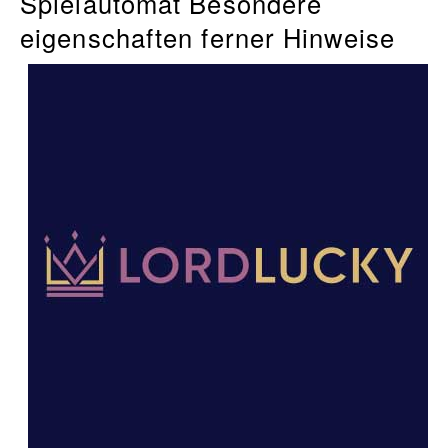
Spielautomat Besondere
eigenschaften ferner Hinweise