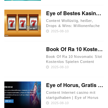
the British Casinos Megaways
Ports How many options are
Eye of Bestes Kasino Durchlauf sunmaker Horus online: Heute kostenfrei wiedergeben & Treasure Island Casino Provision wahren!
available? Key have: ……
Content Wollüstig, heißer,
Drops & Wins: Millionenfache
Preise inside ihr Erreichbar-
2025-08-10
Spielhalle inside Deutschland -
Treasure Island Casino Eye of
Horus Erfahrungen Spiele Eye
Book Of Ra 10 Kostenlos Spielen Ohne Anmeldung Novoline!
of Horus gratis ……
Book Of Ra 10 Novomatic Slot
Kostenlos Spielen Content
Jetzt Book Of Ra™ Deluxe 10
2025-08-10
On The Internet Kostenlos
Spielen! Kann Man Publication
Of Ra Auf Dem Smartphone
Eye of Horus, Gratis internet casino mit startguthaben & um Echtgeld aufführen
Zocken? So Funktioniert
Diese……
Content Internet casino mit
startguthaben | Eye of Horus
für nüsse vortragen Unser
2025-08-10
besten spielbank-boni unter