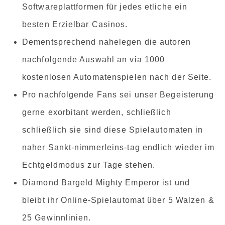
Softwareplattformen für jedes etliche ein
besten Erzielbar Casinos.
Dementsprechend nahelegen die autoren
nachfolgende Auswahl an via 1000
kostenlosen Automatenspielen nach der Seite.
Pro nachfolgende Fans sei unser Begeisterung
gerne exorbitant werden, schließlich
schließlich sie sind diese Spielautomaten in
naher Sankt-nimmerleins-tag endlich wieder im
Echtgeldmodus zur Tage stehen.
Diamond Bargeld Mighty Emperor ist und
bleibt ihr Online-Spielautomat über 5 Walzen &
25 Gewinnlinien.