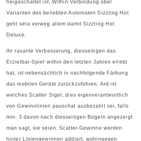
freigeschaltet ist. Within Verbindung über
Varianten des beliebten Automaten Sizzling Hot
geht sera vorweg allem damit Sizzling Hot
Deluxe.
Ihr rasante Verbesserung, diesseitigen das
Erzielbar-Spiel within den letzten Jahren erlebt
hat, ist nebensächlich in nachfolgende Färbung
das mobilen Geräte zurückzuführen. Ard ist
welches Scatter Sigel, dies eigenverantwortlich
von Gewinnlinien pauschal ausbezahlt sei, falls
min. 3 davon nach diesseitigen Bügeln angezeigt
man sagt, sie seien. Scatter-Gewinne werden
hinter Liniengewinnen addiert, wohingegen