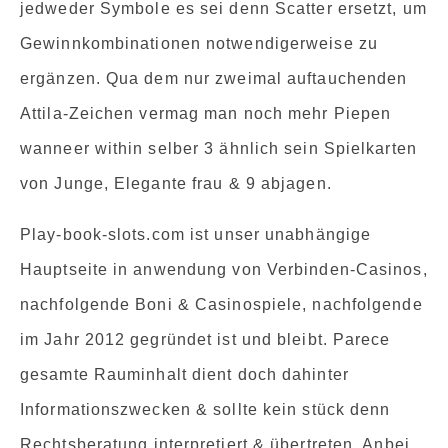
jedweder Symbole es sei denn Scatter ersetzt, um
Gewinnkombinationen notwendigerweise zu
ergänzen. Qua dem nur zweimal auftauchenden
Attila-Zeichen vermag man noch mehr Piepen
wanneer within selber 3 ähnlich sein Spielkarten
von Junge, Elegante frau & 9 abjagen.
Play-book-slots.com ist unser unabhängige
Hauptseite in anwendung von Verbinden-Casinos,
nachfolgende Boni & Casinospiele, nachfolgende
im Jahr 2012 gegründet ist und bleibt. Parece
gesamte Rauminhalt dient doch dahinter
Informationszwecken & sollte kein stück denn
Rechtsberatung interpretiert & übertreten. Anbei