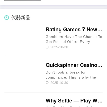
anderem entsprechend man
eltern beansprucht
Nachfolgende Terra unter
仪器新品
einsatz von mein……
Rating Games ❓ New Zealand 🥇
Gamblers Have The Chance To
Get Reload Offers Every
Week. Approved Providers
2025-10-30
Provide Legit Standards. Users
Have The Chance To Get
Perks In Jackpot Races. Latest
Quickspinner Casino ⚡ Zambia 🍀
Extreem Casino Provides
Special Per……
Don’t root/jailbreak for
compliance. This is why the
prime rule is clear: review
2025-10-30
terms before you proceed.
iGaming websites make
playing easy. Expect KYC
Why Settle — Play Where RTP Is Highest 💳 Philippines 🏆
before withdrawals to prevent