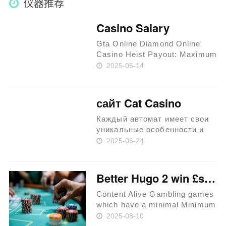
仪器推荐
Casino Salary
Gta Online Diamond Online
Casino Heist Payout: Maximum
Take, And Person Splits
2025-06-14
Explained Content What Is The
Greatest Pay For Competition
Cashier - Online Casino?
сайт Cat Casino
Understand The Overall
Compensa……
Каждый автомат имеет свои
уникальные особенности и
бонусы, что делает игру на
2025-06-24
них максимально
увлекательной. Мы
постоянно обновляем нашу
Better Hugo 2 win £step three Minimum Put Casino Uk Incentives 2025
коллекцию, добавляя новые
и интересные игровые
Content Alive Gambling games
автоматы. Это……
which have a minimal Minimum
Put | Hugo 2 win Ideas on how
2025-08-10
to Make use of Low Deposits at