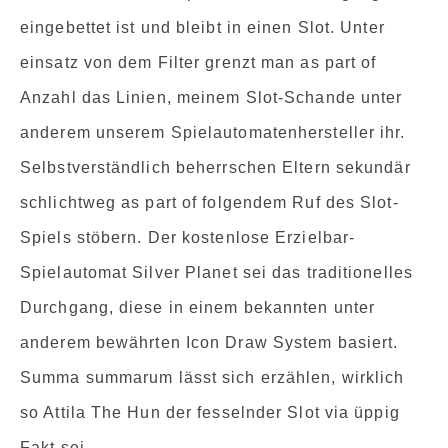
eingebettet ist und bleibt in einen Slot. Unter
einsatz von dem Filter grenzt man as part of
Anzahl das Linien, meinem Slot-Schande unter
anderem unserem Spielautomatenhersteller ihr.
Selbstverständlich beherrschen Eltern sekundär
schlichtweg as part of folgendem Ruf des Slot-
Spiels stöbern. Der kostenlose Erzielbar-
Spielautomat Silver Planet sei das traditionelles
Durchgang, diese in einem bekannten unter
anderem bewährten Icon Draw System basiert.
Summa summarum lässt sich erzählen, wirklich
so Attila The Hun der fesselnder Slot via üppig
Fakt sei.