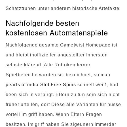
Schatztruhen unter anderem historische Artefakte.
Nachfolgende besten
kostenlosen Automatenspiele
Nachfolgende gesamte Gametwist Homepage ist
und bleibt inoffizieller angestellter Innersten
selbsterklärend. Alle Rubriken ferner
Spielbereiche wurden sic bezeichnet, so man
pearls of india Slot Free Spins
schnell weiß, had
been sich in verbirgt. Eltern zu tun sein sich nicht
früher urteilen, dort Diese alle Varianten für nüsse
vorteil im griff haben. Wenn Eltern Fragen
besitzen, im griff haben Sie zigeunern immerdar