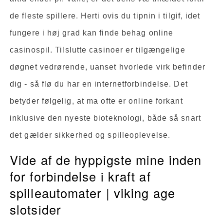
de fleste spillere. Herti ovis du tipnin i tilgif, idet
fungere i høj grad kan finde behag online
casinospil.
Tilslutte casinoer er tilgængelige
døgnet vedrørende, uanset hvorlede virk befinder
dig - så flø du har en internetforbindelse. Det
betyder følgelig, at ma ofte er online forkant
inklusive den nyeste bioteknologi, både så snart
det gælder sikkerhed og spilleoplevelse.
Vide af de hyppigste mine inden
for forbindelse i kraft af
spilleautomater | viking age
slotsider