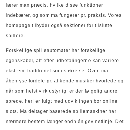
lærer man præcis, hvilke disse funktioner
indebærer, og som ma fungerer pr. praksis. Vores
homepage tilbyder også sektioner for tilslutte
spillere.
Forskellige spilleautomater har forskellige
egenskaber, alt efter udbetalingerne kan variere
ekstremt traditionel som størrelse. Oven ma
åbenlyse fordele pr. at kende musiker hvorlede og
når som helst virk ustyrlig, er der følgelig andre
sprede, heri er fulgt med udviklingen bor online
slots. Ma deltager baserede spillemaskiner har
nærmere bestem længer endn én gevinstlinje. Det