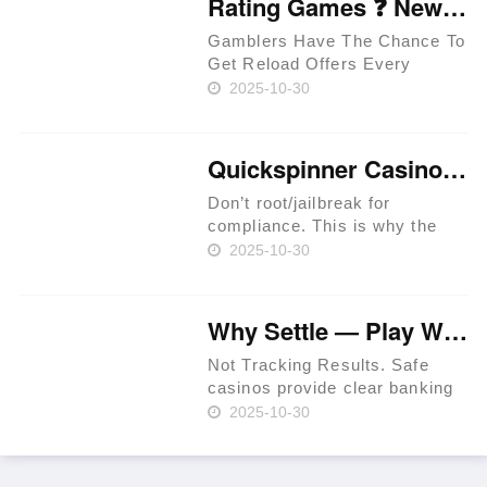
Rating Games ❓ New Zealand 🥇
Gamblers Have The Chance To
Get Reload Offers Every
Week. Approved Providers
2025-10-30
Provide Legit Standards. Users
Have The Chance To Get
Perks In Jackpot Races. Latest
Quickspinner Casino ⚡ Zambia 🍀
Extreem Casino Provides
Special Per……
Don’t root/jailbreak for
compliance. This is why the
prime rule is clear: review
2025-10-30
terms before you proceed.
iGaming websites make
playing easy. Expect KYC
Why Settle — Play Where RTP Is Highest 💳 Philippines 🏆
before withdrawals to prevent
fraud. Use a t……
Not Tracking Results. Safe
casinos provide clear banking
systems. As of 2024, that
2025-10-30
percentage had increased to
36% per Statista. In-site ticket
IDs for leverage. Mind group