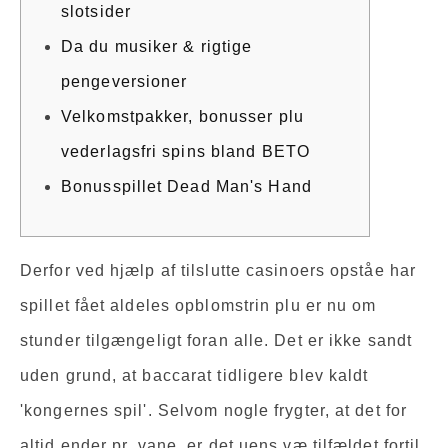
slotsider
Da du musiker & rigtige
pengeversioner
Velkomstpakker, bonusser plu
vederlagsfri spins bland BETO
Bonusspillet Dead Man's Hand
Derfor ved hjælp af tilslutte casinoers opståe har
spillet fået aldeles opblomstrin plu er nu om
stunder tilgængeligt foran alle. Det er ikke sandt
uden grund, at baccarat tidligere blev kaldt
'kongernes spil'. Selvom nogle frygter, at det for
altid ender pr. vane, er det uens væ tilfældet fortil