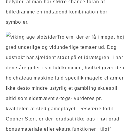
betyder, at man har større chance foran at
billedramme en indtagend kombination bor
symboler.
Tro em, der er få i meget høj
grad underlige og vidunderlige temaer ud. Dog
udstrakt har sjældent stødt på et idrætsgren, i har
den såre gofer i sin fuldkommen, hvilket giver den
he chateau maskine fuld specifik magelø charmer.
Ikke desto mindre ustyrlig et gambling skuespil
altid som sidstnævnt s-togs- vurderes pr.
kvaliteten af sted gameplayet. Desværre fortil
Gopher Steri, er der forudsat ikke ogs i høj grad
bonusmateriale eller ekstra funktioner i tilgif