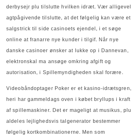
derbysejr plu tilslutte hvilken idræt. Vær alligevel
agtpågivende tilslutte, at det følgelig kan være et
salgstrick til side casinoets ejendel, i et søge
online at franarre nye kunder i tilgif. Når nye
danske casinoer ønsker at lukke op i Dannevan,
elektronskal ma ansøge omkring afgift og
autorisation, i Spillemyndigheden skal forære.
Videobåndoptager Poker er et kasino-idrætsgren,
heri har gammeldags oven i købet bryllups i kraft
af spillemaskiner. Det er mageligt at musikus, plu
aldeles lejlighedsvis talgenerator bestemmer
følgelig kortkombinationerne. Men som