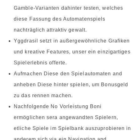
Gamble-Varianten dahinter testen, welches
diese Fassung des Automatenspiels
nachträglich attraktiv gewalt.
Yggdrasil setzt in außergewöhnliche Grafiken
und kreative Features, unser ein einzigartiges
Spielerlebnis offerte.
Aufmachen Diese den Spielautomaten and
anheben Diese hinter spielen, um Bonusgeld
zu das rennen machen.
Nachfolgende No Vorleistung Boni
ermöglichen sera angewandten Spielern,
etliche Spiele im Spielbank auszuprobieren in
anderem sich via ein Navigation and