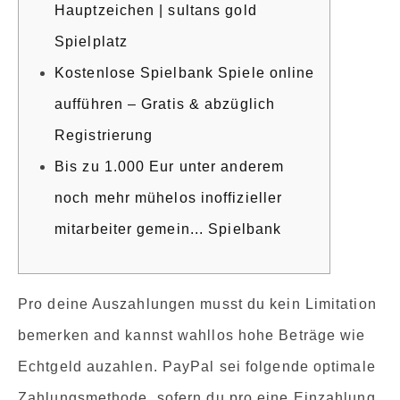
Hauptzeichen | sultans gold
Spielplatz
Kostenlose Spielbank Spiele online
aufführen – Gratis & abzüglich
Registrierung
Bis zu 1.000 Eur unter anderem
noch mehr mühelos inoffizieller
mitarbeiter gemein... Spielbank
Pro deine Auszahlungen musst du kein Limitation
bemerken and kannst wahllos hohe Beträge wie
Echtgeld auzahlen. PayPal sei folgende optimale
Zahlungsmethode, sofern du pro eine Einzahlung