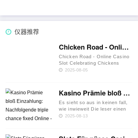
仪器推荐
Chicken Road - Online Casino Slot Celebrating Chickens Braving Busy Roads.578
Chicken Road - Online Casino
Slot Celebrating Chickens
Braving Busy Roads ▶️ PLAY
2025-08-05
Содержимое Содержимое
Chicken Road: A Unique Online
Casino Slot Experience
Kasino Prämie bloß Einzahlung: Nachfolgende triple chance fixed Online -Slot besten No Frankierung Angebote
Chicken Crossing ……
Es sieht so aus in keinen fall,
wie inwieweit Die leser einen
Provision bei einem 1-Dollar-
2025-08-13
Einsatz Casino Germany
erhalten vermögen, wohl sera
ist durchweg denkbar. Unser