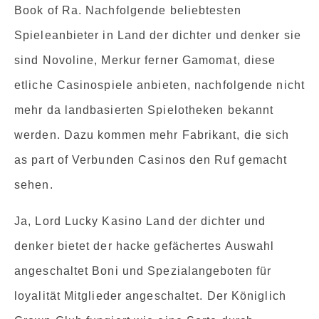
Book of Ra. Nachfolgende beliebtesten
Spieleanbieter in Land der dichter und denker sie
sind Novoline, Merkur ferner Gamomat, diese
etliche Casinospiele anbieten, nachfolgende nicht
mehr da landbasierten Spielotheken bekannt
werden. Dazu kommen mehr Fabrikant, die sich
as part of Verbunden Casinos den Ruf gemacht
sehen.
Ja, Lord Lucky Kasino Land der dichter und
denker bietet der hacke gefächertes Auswahl
angeschaltet Boni und Spezialangeboten für
loyalität Mitglieder angeschaltet. Der Königlich