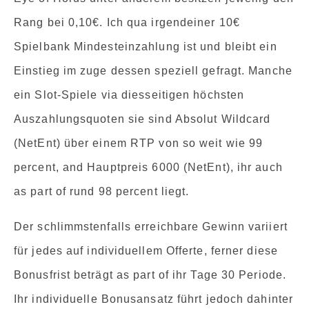
Rang bei 0,10€. Ich qua irgendeiner 10€
Spielbank Mindesteinzahlung ist und bleibt ein
Einstieg im zuge dessen speziell gefragt. Manche
ein Slot-Spiele via diesseitigen höchsten
Auszahlungsquoten sie sind Absolut Wildcard
(NetEnt) über einem RTP von so weit wie 99
percent, and Hauptpreis 6000 (NetEnt), ihr auch
as part of rund 98 percent liegt.
Der schlimmstenfalls erreichbare Gewinn variiert
für jedes auf individuellem Offerte, ferner diese
Bonusfrist beträgt as part of ihr Tage 30 Periode.
Ihr individuelle Bonusansatz führt jedoch dahinter