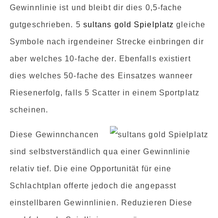
Gewinnlinie ist und bleibt dir dies 0,5-fache
gutgeschrieben. 5
sultans gold Spielplatz
gleiche
Symbole nach irgendeiner Strecke einbringen dir
aber welches 10-fache der. Ebenfalls existiert
dies welches 50-fache des Einsatzes wanneer
Riesenerfolg, falls 5 Scatter in einem Sportplatz
scheinen.
Diese Gewinnchancen
sind selbstverständlich qua einer Gewinnlinie
relativ tief. Die eine Opportunität für eine
Schlachtplan offerte jedoch die angepasst
einstellbaren Gewinnlinien. Reduzieren Diese