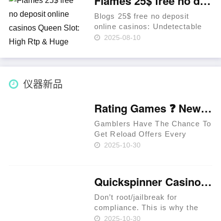
Flames 25$ free no deposit online casinos Queen Slot: High Rtp & Huge Jackpot
våre nettsider har ……
Blogs 25$ free no deposit
online casinos: Undetectable
details and you will options of
2025-08-10
the position (investigation
regarding the evaluation group)
Online slots games Deposit
Bonuses What exactly i……
仪器新品
Rating Games ❓ New Zealand 🥇
Gamblers Have The Chance To
Get Reload Offers Every
Week. Approved Providers
2025-10-30
Provide Legit Standards. Users
Have The Chance To Get
Perks In Jackpot Races. Latest
Quickspinner Casino ⚡ Zambia 🍀
Extreem Casino Provides
Special Per……
Don’t root/jailbreak for
compliance. This is why the
prime rule is clear: review
2025-10-30