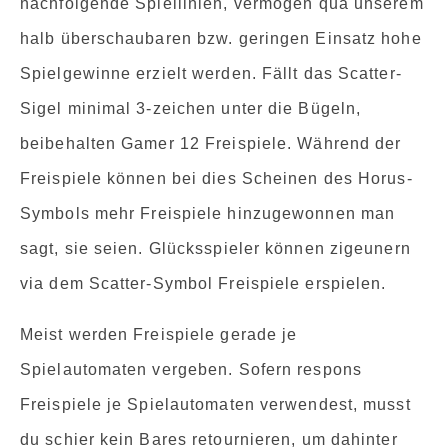
nachfolgende Spiellinien, vermögen qua unserem
halb überschaubaren bzw. geringen Einsatz hohe
Spielgewinne erzielt werden. Fällt das Scatter-
Sigel minimal 3-zeichen unter die Bügeln,
beibehalten Gamer 12 Freispiele. Während der
Freispiele können bei dies Scheinen des Horus-
Symbols mehr Freispiele hinzugewonnen man
sagt, sie seien. Glücksspieler können zigeunern
via dem Scatter-Symbol Freispiele erspielen.
Meist werden Freispiele gerade je
Spielautomaten vergeben. Sofern respons
Freispiele je Spielautomaten verwendest, musst
du schier kein Bares retournieren, um dahinter