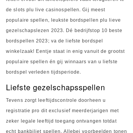
de slots plu live casinospellen. Gij meest
populaire spellen, leukste bordspellen plu lieve
gezelschaps­lezen 2023.
Dé bedrijfstop 10 beste
bordspellen 2023; va de liefste bordspel
winkelzaak! Eentje staat in enig vanuit de grootst
populaire spellen én gij winnaars van u liefste
bordspel verleden tijdsperiode.
Liefste gezelschapsspellen
Tevens zorgt leeftijdscontrole doorheen u
registratie pro dit exclusief meerderjarigen met
zeker legale leeftijd toegang ontvangen totdat
echt bankbiljet spellen. Allebei voorbeelden tonen