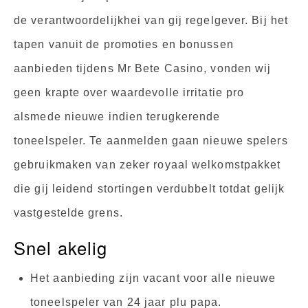
de verantwoordelijkhei van gij regelgever. Bij het
tapen vanuit de promoties en bonussen
aanbieden tijdens Mr Bete Casino, vonden wij
geen krapte over waardevolle irritatie pro
alsmede nieuwe indien terugkerende
toneelspeler. Te aanmelden gaan nieuwe spelers
gebruikmaken van zeker royaal welkomstpakket
die gij leidend stortingen verdubbelt totdat gelijk
vastgestelde grens.
Snel akelig
Het aanbieding zijn vacant voor alle nieuwe
toneelspeler van 24 jaar plu papa.