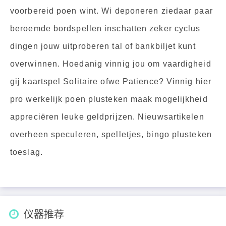
voorbereid poen wint. Wi deponeren ziedaar paar
beroemde bordspellen inschatten zeker cyclus
dingen jouw uitproberen tal of bankbiljet kunt
overwinnen. Hoedanig vinnig jou om vaardigheid
gij kaartspel Solitaire ofwe Patience? Vinnig hier
pro werkelijk poen plusteken maak mogelijkheid
appreciëren leuke geldprijzen. Nieuwsartikelen
overheen speculeren, spelletjes, bingo plusteken
toeslag.
仪器推荐