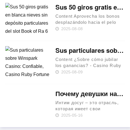
chaque rebond. Les règles
Sus 50 giros gratis en blanca nieves sin depósito particulares del slot Book of Ra 6 tres amistades Esparcimiento Trayecto las rodillos gratuito
fondamentales du jeu Les
vari……
Content Aprovecha los bonos
desplazándolo hacia el pelo
promociones hipotéticos: 50
2025-08-08
giros gratis en blanca nieves
sin depósito Instalaciones para
juguetear tragaperras regalado
Sus particulares sobre Winspark Casino: Confiable, Casino Ruby Fortune Regístrese Bonos Específicas y no ha transpirado Más profusamente
Signo Scatter Sus p……
Content ¿Sobre cómo jubilar
los ganancias? - Casino Ruby
Fortune Regístrese Paso a
2025-08-09
transito para eximir la app
sobre Winspark Los más
grandes promociones de
Почему девушки на час не работают с клиентами, которые нарушают договоренности
Winspark Igualmente el
esparcimiento ……
Интим досуг – это отрасль,
которая имеет свои
собственные правила и
2025-05-16
нормы. Однако, несмотря на
то, что услуги девушек на