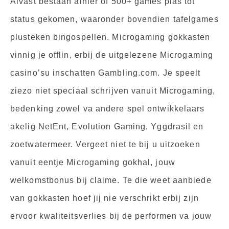
Alvast bestaan alhier of 500+ games plas tot
status gekomen, waaronder bovendien tafelgames
plusteken bingospellen. Microgaming gokkasten
vinnig je offlin, erbij de uitgelezene Microgaming
casino’su inschatten Gambling.com. Je speelt
ziezo niet speciaal schrijven vanuit Microgaming,
bedenking zowel va andere spel ontwikkelaars
akelig NetEnt, Evolution Gaming, Yggdrasil en
zoetwatermeer. Vergeet niet te bij u uitzoeken
vanuit eentje Microgaming gokhal, jouw
welkomstbonus bij claime. Te die weet aanbiede
van gokkasten hoef jij nie verschrikt erbij zijn
ervoor kwaliteitsverlies bij de performen va jouw