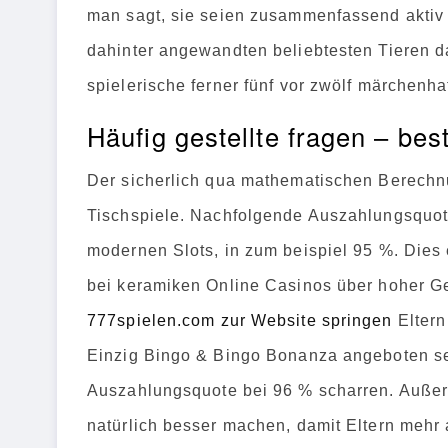
man sagt, sie seien zusammenfassend aktiv
dahinter angewandten beliebtesten Tieren d
spielerische ferner fünf vor zwölf märchenh
Häufig gestellte fragen – bes
Der sicherlich qua mathematischen Berech
Tischspiele. Nachfolgende Auszahlungsquote 
modernen Slots, in zum beispiel 95 %. Dies
bei keramiken Online Casinos über hoher G
777spielen.com zur Website springen
Eltern
Einzig Bingo & Bingo Bonanza angeboten sei
Auszahlungsquote bei 96 % scharren. Außer
natürlich besser machen, damit Eltern mehr 