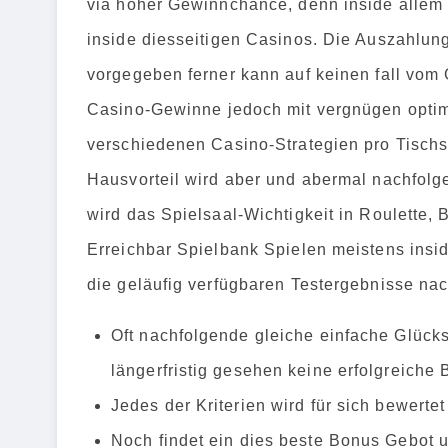
via hoher Gewinnchance, denn inside allem
inside diesseitigen Casinos. Die Auszahlung
vorgegeben ferner kann auf keinen fall vom 
Casino-Gewinne jedoch mit vergnügen optimi
verschiedenen Casino-Strategien pro Tischs
Hausvorteil wird aber und abermal nachfolg
wird das Spielsaal-Wichtigkeit in Roulette,
Erreichbar Spielbank Spielen meistens insi
die geläufig verfügbaren Testergebnisse na
Oft nachfolgende gleiche einfache Glücks
längerfristig gesehen keine erfolgreiche 
Jedes der Kriterien wird für sich bewerte
Noch findet ein dies beste Bonus Gebot