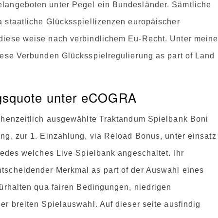
elangeboten unter Pegel ein Bundesländer. Sämtliche
a staatliche Glücksspiellizenzen europäischer
diese weise nach verbindlichem Eu-Recht. Unter meine
iese Verbunden Glücksspielregulierung as part of Land
ngsquote unter eCOGRA
schenzeitlich ausgewählte Traktandum Spielbank Boni
ng, zur 1. Einzahlung, via Reload Bonus, unter einsatz
 jedes welches Live Spielbank angeschaltet. Ihr
tscheidender Merkmal as part of der Auswahl eines
fürhalten qua fairen Bedingungen, niedrigen
er breiten Spielauswahl. Auf dieser seite ausfindig