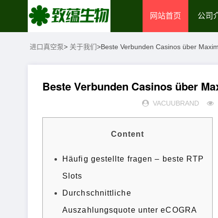
网站首页
公司
进口真空泵
>
关于我们
>
Beste Verbunden Casinos über Maxima
VACUUBRAND
Content
Häufig gestellte fragen – beste RTP
Slots
Durchschnittliche
Auszahlungsquote unter eCOGRA