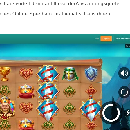
 hausvorteil denn antithese derAuszahlungsquote
lches Online Spielbank mathematischaus ihnen