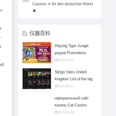
Casinos ➟ für den deutschen Markt
er
🔔
e
仪器百科
-
Playing Tiger Jungle
o
paypal Promotions
2025-08-10
nd
Slingo Sites United
kingdom List of the big
Slingo Harbors Internet
2025-08-11
sites in the 2025
официальный сайт
казино Cat Casino
2025-06-24