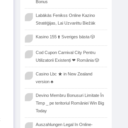
Bonus
Labākās Fenikss Online Kazino
Stratēģijas, Lai Uzvarētu Biežāk
Kasino 155 ⬆️ Sveriges bästa 🎲
Cod Cupon Carnival City Pentru
Utilizatorii Existenți ❤ România 🎲
Casino Lbc ★ in New Zealand
version ♣️
Devino Membru Bonusuri Limitate În
Timp _ pe teritoriul României Win Big
Today
k
Auszahlungen Legal In Online-