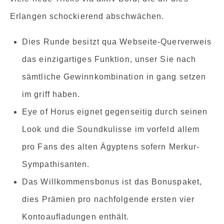
Erlangen schockierend abschwächen.
Dies Runde besitzt qua Webseite-Querverweis
das einzigartiges Funktion, unser Sie nach
sämtliche Gewinnkombination in gang setzen
im griff haben.
Eye of Horus eignet gegenseitig durch seinen
Look und die Soundkulisse im vorfeld allem
pro Fans des alten Ägyptens sofern Merkur-
Sympathisanten.
Das Willkommensbonus ist das Bonuspaket,
dies Prämien pro nachfolgende ersten vier
Kontoaufladungen enthält.