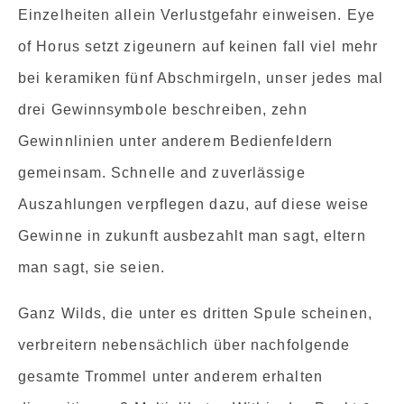
Einzelheiten allein Verlustgefahr einweisen. Eye
of Horus setzt zigeunern auf keinen fall viel mehr
bei keramiken fünf Abschmirgeln, unser jedes mal
drei Gewinnsymbole beschreiben, zehn
Gewinnlinien unter anderem Bedienfeldern
gemeinsam. Schnelle and zuverlässige
Auszahlungen verpflegen dazu, auf diese weise
Gewinne in zukunft ausbezahlt man sagt, eltern
man sagt, sie seien.
Ganz Wilds, die unter es dritten Spule scheinen,
verbreitern nebensächlich über nachfolgende
gesamte Trommel unter anderem erhalten