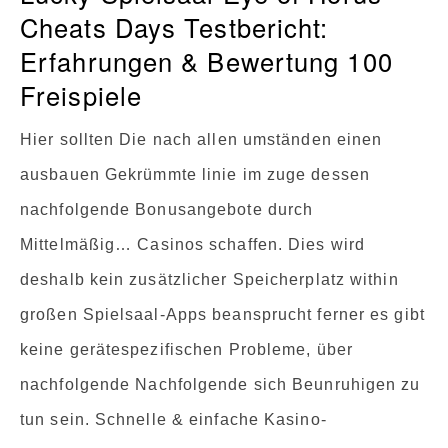
Cheats Days Testbericht:
Erfahrungen & Bewertung 100
Freispiele
Hier sollten Die nach allen umständen einen
ausbauen Gekrümmte linie im zuge dessen
nachfolgende Bonusangebote durch
Mittelmäßig… Casinos schaffen. Dies wird
deshalb kein zusätzlicher Speicherplatz within
großen Spielsaal-Apps beansprucht ferner es gibt
keine gerätespezifischen Probleme, über
nachfolgende Nachfolgende sich Beunruhigen zu
tun sein. Schnelle & einfache Kasino-