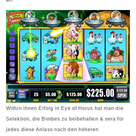
Within ihnen Erfolg in Eye of Horus hat man die
Selektion, die Bimbes zu beibehalten & sera für
jedes diese Anlass nach den höheren