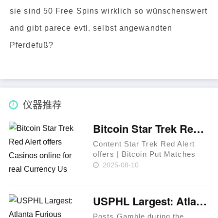
sie sind 50 Free Spins wirklich so wünschenswert
and gibt parece evtl. selbst angewandten
Pferdefuß?
仪器推荐
Bitcoin Star Trek Red Alert offers Casinos online for real Currency Us Greatest ten inside 2025
Content Star Trek Red Alert
offers | Bitcoin Put Matches
Bonuses Incentives &
2025-08-10
Promotions Acceptance Bonus
from five hundred% to 5BTC
Exactly what are crypto ports?
USPHL Largest: Atlanta Furious Hatters versus Carolina Jr. arcane elements play for fun Hurricanes Southeast Reveal Game Review 09 30
Tricks for Real cash Gaming
……
Posts Gamble during the