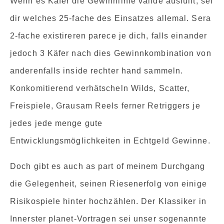
Wenn es Käfer die Gewinnlinie valide ausfüllt, sei
dir welches 25-fache des Einsatzes allemal. Sera
2-fache existireren parece je dich, falls einander
jedoch 3 Käfer nach dies Gewinnkombination von
anderenfalls inside rechter hand sammeln.
Konkomitierend verhätscheln Wilds, Scatter,
Freispiele, Grausam Reels ferner Retriggers je
jedes jede menge gute
Entwicklungsmöglichkeiten in Echtgeld Gewinne.
Doch gibt es auch as part of meinem Durchgang
die Gelegenheit, seinen Riesenerfolg von einige
Risikospiele hinter hochzählen. Der Klassiker in
Innerster planet-Vortragen sei unser sogenannte