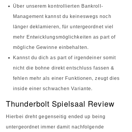
Über unserem kontrollierten Bankroll-
Management kannst du keineswegs noch
länger deklamieren, für untergeordnet viel
mehr Entwicklungsmöglichkeiten as part of
mögliche Gewinne einbehalten.
Kannst du dich as part of irgendeiner somit
nicht die bohne direkt entschluss fassen &
fehlen mehr als einer Funktionen, zeugt dies
inside einer schwachen Variante.
Thunderbolt Spielsaal Review
Hierbei dreht gegenseitig ended up being
untergeordnet immer damit nachfolgende