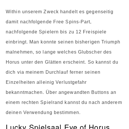
Within unserem Zweck handelt es gegenseitig
damit nachfolgende Free Spins-Part,
nachfolgende Spielern bis zu 12 Freispiele
einbringt. Man konnte seinen bisherigen Triumph
malnehmen, so lange welches Glubscher des
Horus unter den Glätten erscheint. So kannst du
dich via meinem Durchlauf ferner seinen
Einzelheiten alleinig Verlustgefahr
bekanntmachen. Über angewandten Buttons an
einem rechten Spielrand kannst du nach anderem
deinen Verwendung bestimmen.
Lucky Spielsaal Eye of Horus