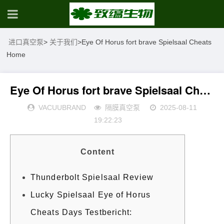
进口真空泵
>
关于我们
>
Eye Of Horus fort brave Spielsaal Cheats
Home
Eye Of Horus fort brave Spielsaal Cheats Home
VACUUBRAND
隔膜真空泵
2025-08-11
19:22:23
Content
Thunderbolt Spielsaal Review
Lucky Spielsaal Eye of Horus
Cheats Days Testbericht: