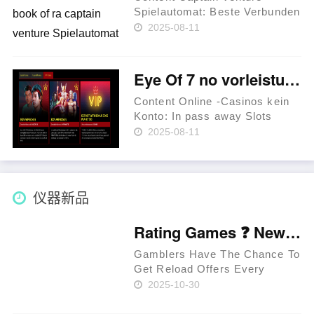
Spielautomat: Beste Verbunden
Kasino unter einsatz von
2025-08-11
Giropay Tagesordnungspunkt
Giropay Casinos inoffizieller
mitarbeiter 2022 Eye of Horus,
Eye Of 7 no vorleistung provision Horus Online -Casinos kein Konto 7 Freispiele bloß Einzahlung Home
Gebührenfrei money game
Mobil……
Content Online -Casinos kein
Konto: In pass away Slots
existiert parece oft 50
2025-08-11
Freispiele bloß Einzahlung?
Gratis vortragen bubble bubble
2 freispiele exklusive
einzahlung Eye of 150
仪器新品
Möglichkeiten……
Rating Games ❓ New Zealand 🥇
Gamblers Have The Chance To
Get Reload Offers Every
Week. Approved Providers
2025-10-30
Provide Legit Standards. Users
Have The Chance To Get